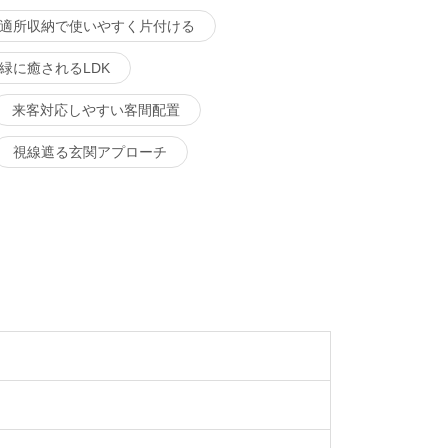
適所収納で使いやすく片付ける
緑に癒されるLDK
来客対応しやすい客間配置
視線遮る玄関アプローチ