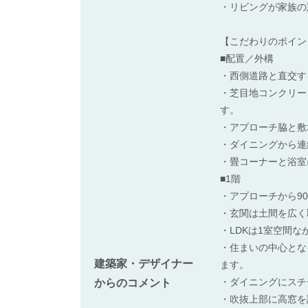
・リビングが家族の
【こだわりのポイン
■配置／外構
・西側道路と直交す
・芝目地コンクリー
す。
・アプローチ脇と敷
・ダイニングから連
・畳コーナーと浴室
■1階
・アプローチから9
・玄関は土間を広く
・LDKは1室空間
・住まいの中心とな
建築家・デザイナー
ます。
・ダイニングにスチ
からのコメント
・吹抜上部に高窓を