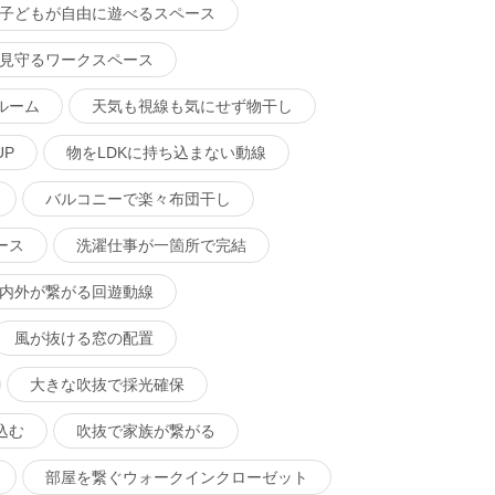
子どもが自由に遊べるスペース
見守るワークスペース
ルーム
天気も視線も気にせず物干し
P
物をLDKに持ち込まない動線
バルコニーで楽々布団干し
ース
洗濯仕事が一箇所で完結
内外が繋がる回遊動線
風が抜ける窓の配置
大きな吹抜で採光確保
込む
吹抜で家族が繋がる
部屋を繋ぐウォークインクローゼット