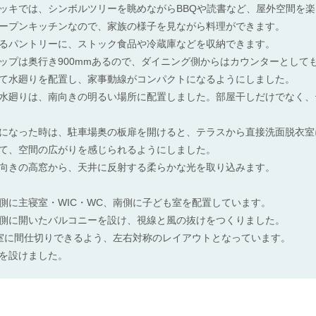
ッキでは、シンボルツリーを眺めながらBBQや読書など、屋外空間を
ープンキッチンなので、家族の様子を見ながら料理ができます。
るパントリーに、ストック食品や冷蔵庫などを収納できます。
ップは奥行き900mmあるので、ダイニング側からはカウンターとして
て水廻りを配置し、家事動線がコンパクトになるようにしました。
水廻りは、南向きの明るい場所に配置しました。部屋干しだけでなく、
になった時は、駐車場奥の板扉を開けると、テラスから直接洗面脱衣室
て、空間の広がりを感じられるようにしました。
向きの高窓から、天井に反射する柔らかな光を取り込みます。
側に主寝室・WIC・WC、南側に子ども室を配置しています。
側に開いたバルコニーを設け、視線と風の抜けをつくりました。
室に間仕切りできるよう、左右対称のレイアウトとなっています。
を設けました。