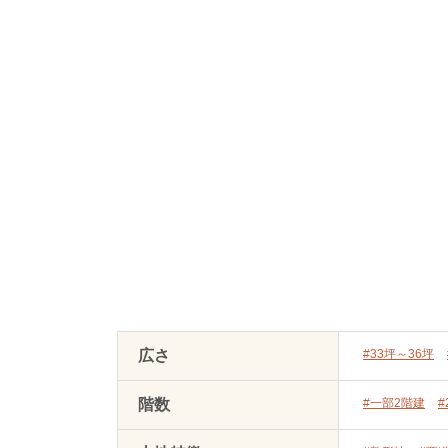
広さ
#33坪～36坪
階数
#一部2階建
#