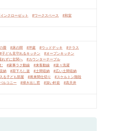
ズインクローゼット
#ワークスペース
#和室
の畳
#床の間
#坪庭
#ウッドデッキ
#テラス
#子ども見守れるキッチン
#オープンキッチン
濡れずに玄関へ
#カウンターテーブル
む
#家事ラク動線
#来客動線
#楽々洗濯
収納
#荷下ろし楽
#土間収納
#広い土間収納
の入る子ども部屋
#将来間仕切り
#スケルトン階段
階バルコニー
#掃き出し窓
#深い軒庇
#高天井