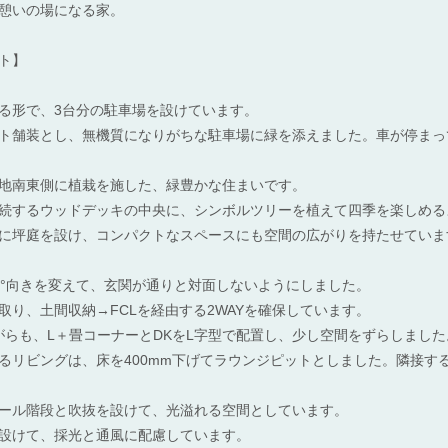
憩いの場になる家。
ト】
る形で、3台分の駐車場を設けています。
ト舗装とし、無機質になりがちな駐車場に緑を添えました。車が停まっ
地南東側に植栽を施した、緑豊かな住まいです。
続するウッドデッキの中央に、シンボルツリーを植えて四季を楽しめる
に坪庭を設け、コンパクトなスペースにも空間の広がりを持たせていま
0°向きを変えて、玄関が通りと対面しないようにしました。
取り、土間収納→FCLを経由する2WAYを確保しています。
ながらも、L＋畳コーナーとDKをL字型で配置し、少し空間をずらしました
るリビングは、床を400mm下げてラウンジピットとしました。隣接す
ール階段と吹抜を設けて、光溢れる空間としています。
設けて、採光と通風に配慮しています。