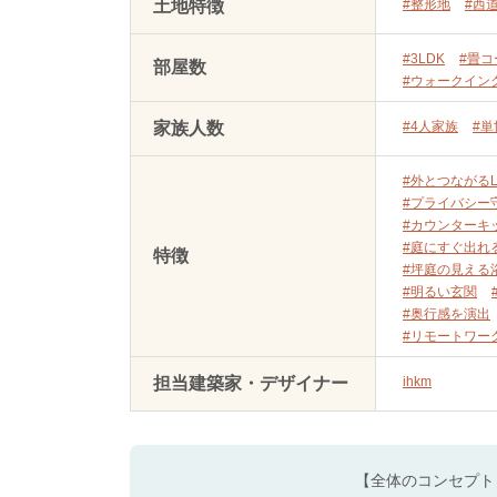
土地特徴
#整形地
#西
#3LDK
#畳コ
部屋数
#ウォークイン
家族人数
#4人家族
#
#外とつながるL
#プライバシー
#カウンターキ
#庭にすぐ出れ
特徴
#坪庭の見える
#明るい玄関
#奥行感を演出
#リモートワー
担当建築家・デザイナー
ihkm
【全体のコンセプト