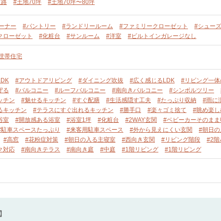
道路
#土地70坪
#土地70坪〜80坪
ーナー
#パントリー
#ランドリールーム
#ファミリークローゼット
#シュー
クローゼット
#化粧台
#サンルーム
#洋室
#ビルトインガレージなし
単世帯住宅
DK
#アウトドアリビング
#ダイニング吹抜
#広く感じるLDK
#リビング一体
守る
#バルコニー
#ルーフバルコニー
#南向きバルコニー
#シンボルツリー
ッチン
#魅せるキッチン
#すぐ配膳
#生活感隠す工夫
#たっぷり収納
#雨に
るキッチン
#テラスにすぐ出れるキッチン
#勝手口
#楽々ゴミ捨て
#眺め楽し
浴室
#開放感ある浴室
#浴室1坪
#化粧台
#2WAY玄関
#ベビーカーそのまま
#駐車スペースたっぷり
#来客用駐車スペース
#外から見えにくい玄関
#朝日
#高窓
#花粉症対策
#朝日の入る主寝室
#西向き玄関
#リビング階段
#2
ク対応
#南向きテラス
#南向き庭
#中庭
#1階リビング
#1階リビング
】