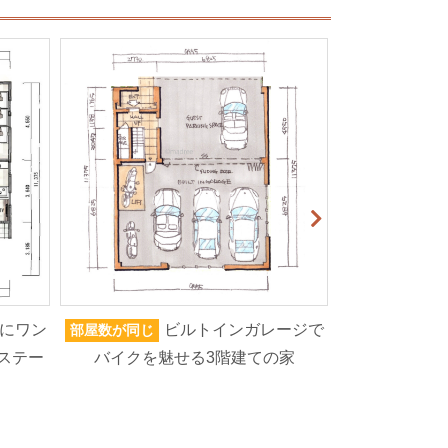
にワン
ビルトインガレージで
部屋数が同じ
家族人数が同じ
ステー
バイクを魅せる3階建ての家
ろいろなもの
高