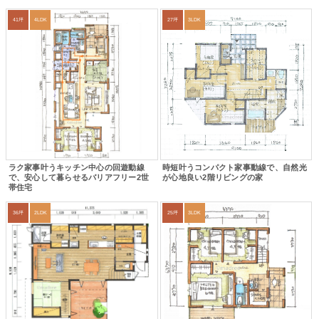
41坪
4LDK
27坪
3LDK
ラク家事叶うキッチン中心の回遊動線
時短叶うコンパクト家事動線で、自然光
で、安心して暮らせるバリアフリー2世
が心地良い2階リビングの家
帯住宅
36坪
2LDK
25坪
3LDK