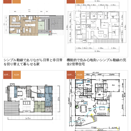
シンプル動線でありながら日常と非日常
機能的で住み心地良いシンプル動線の完
を切り替えて暮らせる家
全2世帯住宅
30坪～33坪
4LDK
33坪～36坪
4LDK