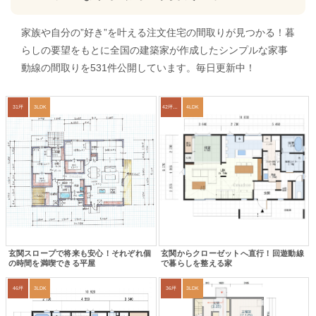
家族や自分の”好き”を叶える注文住宅の間取りが見つかる！暮
らしの要望をもとに全国の建築家が作成したシンプルな家事
動線の間取りを531件公開しています。毎日更新中！
31坪
3LDK
42坪～45坪
4LDK
玄関スロープで将来も安心！それぞれ個
玄関からクローゼットへ直行！回遊動線
の時間を満喫できる平屋
で暮らしを整える家
46坪
3LDK
36坪
3LDK