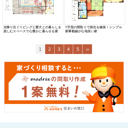
光降り注ぐリビングと愛犬との暮らしを
T字型の間取りで採光を確保！シンプル
楽しむスペースで心豊かに暮らせる家
家事動線が心地良い家
1
2
3
4
5
››