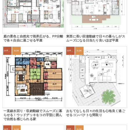
庭の景色と自然光で視界広がる、PP分離
東西に長い回遊動線で日々の暮らしがス
で各々自由に過ごせる平屋
ムーズになる日当たり良いほぼ平屋
24坪～27坪
3LDK
33坪～36坪
2LDK
一直線水回り・収納動線でスムーズに暮
おもてなしも日々の生活も心地良く過ご
らせる！ウッドデッキをコの字型に囲ん
せるコンパクトな間取り
で自然を感じられる家
36坪～39坪
2LDK
45坪～49坪
2LDK