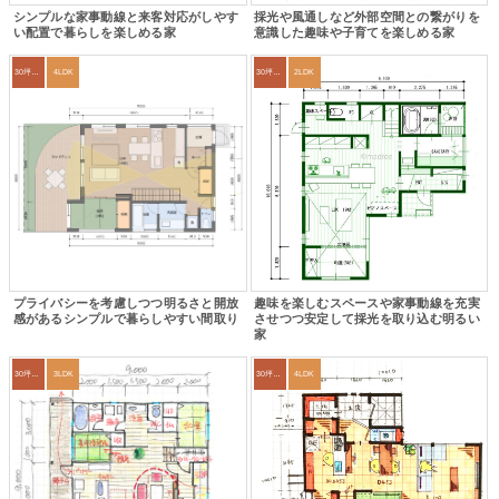
シンプルな家事動線と来客対応がしやす
採光や風通しなど外部空間との繋がりを
い配置で暮らしを楽しめる家
意識した趣味や子育てを楽しめる家
30坪～33坪
4LDK
30坪～33坪
2LDK
プライバシーを考慮しつつ明るさと開放
趣味を楽しむスペースや家事動線を充実
感があるシンプルで暮らしやすい間取り
させつつ安定して採光を取り込む明るい
家
30坪～33坪
3LDK
30坪～33坪
4LDK