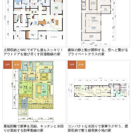
土間収納とWICでギアも服もスッキリ！
趣味の静と動が調和する、空へと繋がる
アウトドアを遊び尽くす回遊動線の家
プライベートテラスの家
29坪
4LDK
28坪
2LDK
最短距離で家事を完結、キッチンと水回
コンパクトな水回りで家事ラク叶う、壁
りが直結する効率動線の家
面収納で整う縦長狭小地の家