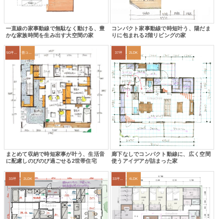
一直線の家事動線で無駄なく動ける、豊
コンパクト家事動線で時短叶う、陽だま
かな家族時間を生み出す大空間の家
りに包まれる2階リビングの家
50坪以上
畳コーナー
37坪
2LDK
まとめて収納で時短家事が叶う、生活音
廊下なしでコンパクト動線に、広く空間
に配慮しのびのび過ごせる2世帯住宅
使うアイデアが詰まった家
33坪
2LDK
33坪～36坪
4LDK