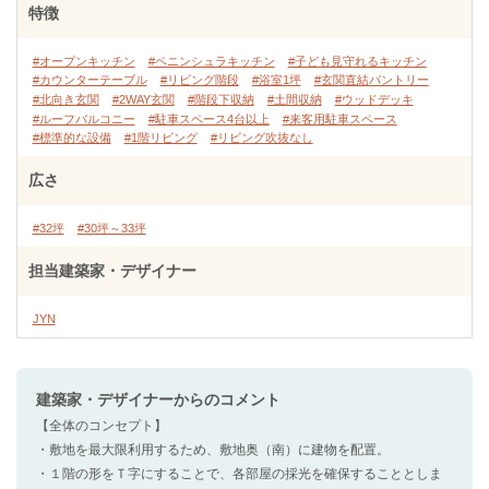
特徴
#オープンキッチン
#ペニンシュラキッチン
#子ども見守れるキッチン
#カウンターテーブル
#リビング階段
#浴室1坪
#玄関直結パントリー
#北向き玄関
#2WAY玄関
#階段下収納
#土間収納
#ウッドデッキ
#ルーフバルコニー
#駐車スペース4台以上
#来客用駐車スペース
#標準的な設備
#1階リビング
#リビング吹抜なし
広さ
#32坪
#30坪～33坪
担当建築家・デザイナー
JYN
建築家・デザイナー
からのコメント
【全体のコンセプト】
・敷地を最大限利用するため、敷地奥（南）に建物を配置。
・１階の形をＴ字にすることで、各部屋の採光を確保することとしま