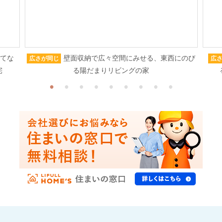
もてな
壁面収納で広々空間にみせる、東西にのび
広さが同じ
広
宅
る陽だまりリビングの家