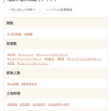
一列に並んだ水廻り
シンプルな家事動線
階数
#一部2階建
#2階建
部屋数
#4LDK
#パントリー
#ファミリークローゼット
#シューズインクローゼット
#化粧台
#和室
#ウォークインクローゼット
#洋室
#ビルトインガレージなし
家族人数
#4人家族
#単世帯住宅
土地特徴
#変形地
#北道路
#土地52坪
#土地50坪〜60坪