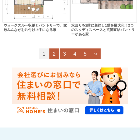
ウォークスルー収納とパントリーで、家
水回りを2階に集約し1階を最大化！2つ
族みんながお片付け上手になる家
のスタディスペースと玄関直結パントリ
ーがある家
1
2
3
4
5
››