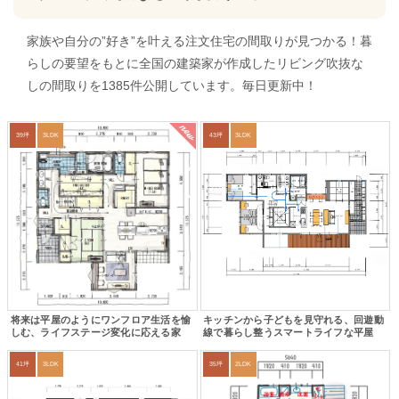
家族や自分の”好き”を叶える注文住宅の間取りが見つかる！暮
らしの要望をもとに全国の建築家が作成したリビング吹抜な
しの間取りを1385件公開しています。毎日更新中！
new
39坪
3LDK
43坪
3LDK
将来は平屋のようにワンフロア生活を愉
キッチンから子どもを見守れる、回遊動
しむ、ライフステージ変化に応える家
線で暮らし整うスマートライフな平屋
41坪
3LDK
35坪
2LDK