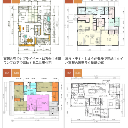
玄関共有でもプライベートは万全！各階
洗う・干す・しまうが数歩で完結！タイ
ワンフロアで完結する二世帯住宅
パ重視の家事ラク動線の家
31坪
3LDK
45坪
3LDK