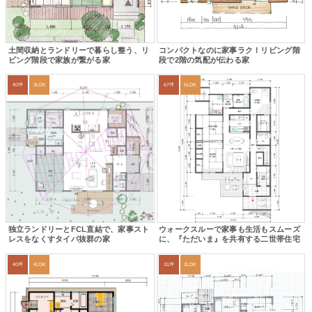
土間収納とランドリーで暮らし整う、リ
コンパクトなのに家事ラク！リビング階
ビング階段で家族が繋がる家
段で2階の気配が伝わる家
40坪
3LDK
67坪
5LDK
独立ランドリーとFCL直結で、家事スト
ウォークスルーで家事も生活もスムーズ
レスをなくすタイパ抜群の家
に、『ただいま』を共有する二世帯住宅
40坪
4LDK
31坪
3LDK