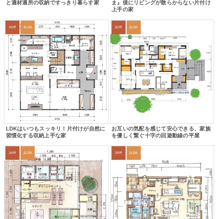
と適材適所の収納ですっきり暮らす家
ま』後にリビングが散らからない片付け
上手の家
43坪
4LDK
32坪
3LDK
LDKはいつもスッキリ！片付けが自然に
お互いの気配を感じて安心できる、家族
習慣化する収納上手な家
を優しく繋ぐ十字の回遊動線の平屋
34坪
2LDK
29坪
2LDK