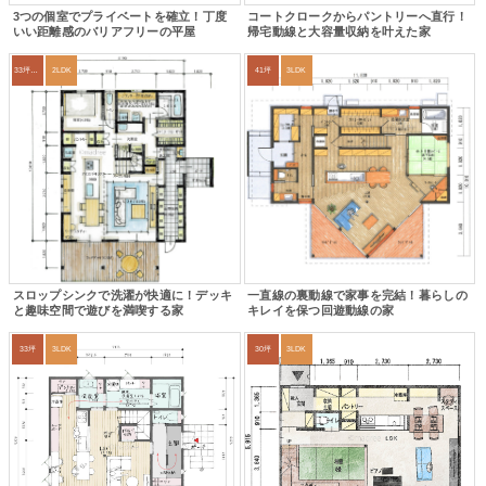
3つの個室でプライベートを確立！丁度
コートクロークからパントリーへ直行！
いい距離感のバリアフリーの平屋
帰宅動線と大容量収納を叶えた家
33坪～36坪
2LDK
41坪
3LDK
スロップシンクで洗濯が快適に！デッキ
一直線の裏動線で家事を完結！暮らしの
と趣味空間で遊びを満喫する家
キレイを保つ回遊動線の家
33坪
3LDK
30坪
3LDK