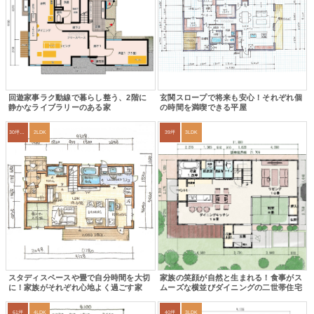
回遊家事ラク動線で暮らし整う、2階に
玄関スロープで将来も安心！それぞれ個
静かなライブラリーのある家
の時間を満喫できる平屋
30坪～33坪
2LDK
39坪
3LDK
スタディスペースや畳で自分時間を大切
家族の笑顔が自然と生まれる！食事がス
に！家族がそれぞれ心地よく過ごす家
ムーズな横並びダイニングの二世帯住宅
61坪
4LDK
40坪
3LDK