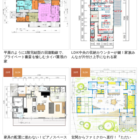
平屋のように1階完結型の回遊動線で、
LDK中央の収納カウンターが鍵！家族み
プライベート書斎を愉しむタイパ重視の
んなが片付け上手になれる家
家
29坪
3LDK
39坪
3LDK
家具の配置に迷わない！ピアノスペース
玄関からファミクロへ直行！『ただい