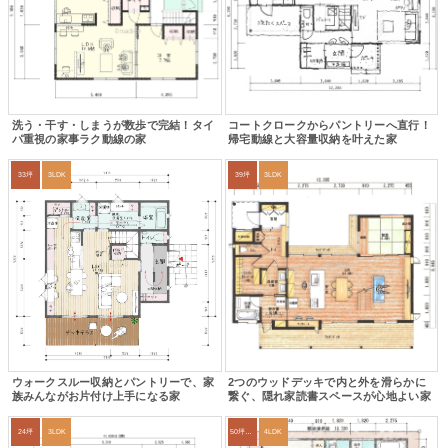
洗う・干す・しまうが数歩で完結！タイ
コートクロークからパントリーへ直行！
パ重視の家事ラク動線の家
帰宅動線と大容量収納を叶えた家
33坪
3LDK
39坪
3LDK
ウォークスルー収納とパントリーで、家
2つのウッドデッキで内と外を滑らかに
族みんながお片付け上手になる家
繋ぐ、隠れ家読書スペースが心地よい家
24坪
3LDK
50坪以上
4LDK