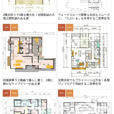
2階水回りで1階を最大化！玄関直結の大
ウォークスルーで家事も生活もスムーズ
型土間収納のある家
に、『ただいま』を共有する二世帯住宅
40坪
4LDK
61坪
4LDK
回遊家事ラク動線で暮らし整う、2階に
玄関共有でもプライベートは万全！各階
静かなライブラリーのある家
ワンフロアで完結する二世帯住宅
40坪
3LDK
45坪
3LDK