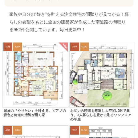
家族や自分の”好き”を叶える注文住宅の間取りが見つかる！暮
らしの要望をもとに全国の建築家が作成した南道路の間取り
を952件公開しています。毎日更新中！
new
50坪
4LDK
34坪
4LDK
家族の『やりたい』を叶える、ピアノの
お互いの時間を尊重し大空間LDKで集
音色と剣道の活気が響く家
う、3人暮らしを豊かに彩るワンフロア
の平屋
43坪
3LDK
35坪
2LDK