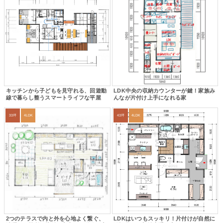
キッチンから子どもを見守れる、回遊動
LDK中央の収納カウンターが鍵！家族み
線で暮らし整うスマートライフな平屋
んなが片付け上手になれる家
33坪
4LDK
43坪
4LDK
2つのテラスで内と外を心地よく繋ぐ、
LDKはいつもスッキリ！片付けが自然に