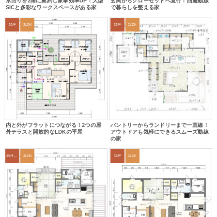
水回りを2階に集約し家事効率UP！大型
玄関からクローゼットへ直行！回遊動線
SICと多彩なワークスペースがある家
で暮らしを整える家
30坪
2LDK
33坪
2LDK
内と外がフラットにつながる！2つの屋
パントリーからランドリーまで一直線！
外テラスと開放的なLDKの平屋
アウトドアも気軽にできるスムーズ動線
の家
39坪～42坪
3LDK
35坪
3LDK