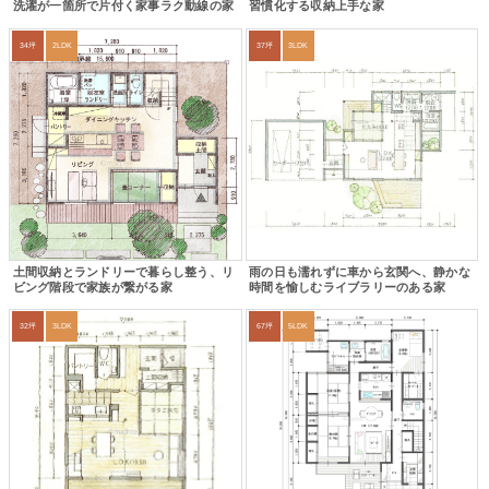
洗濯が一箇所で片付く家事ラク動線の家
習慣化する収納上手な家
34坪
2LDK
37坪
3LDK
土間収納とランドリーで暮らし整う、リ
雨の日も濡れずに車から玄関へ、静かな
ビング階段で家族が繋がる家
時間を愉しむライブラリーのある家
32坪
3LDK
67坪
5LDK