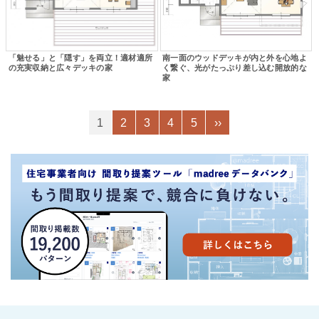
「魅せる」と「隠す」を両立！適材適所
南一面のウッドデッキが内と外を心地よ
の充実収納と広々デッキの家
く繋ぐ、光がたっぷり差し込む開放的な
家
1
2
3
4
5
››