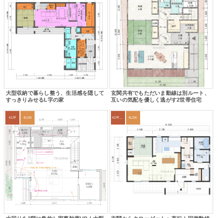
大型収納で暮らし整う、生活感を隠して
玄関共有でもただいま動線は別ルート、
すっきりみせるL字の家
互いの気配を優しく逃がす2世帯住宅
41坪
4LDK
42坪～45坪
4LDK