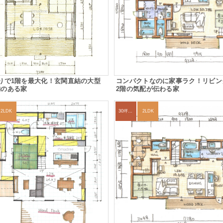
りで1階を最大化！玄関直結の大型
コンパクトなのに家事ラク！リビン
納のある家
2階の気配が伝わる家
2LDK
30坪～33坪
2LDK