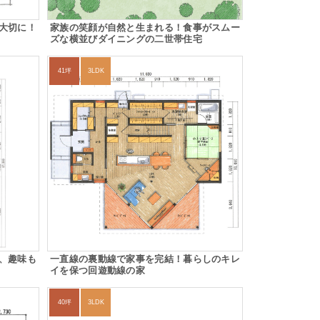
大切に！
家族の笑顔が自然と生まれる！食事がスムー
ズな横並びダイニングの二世帯住宅
41坪
3LDK
、趣味も
一直線の裏動線で家事を完結！暮らしのキレ
イを保つ回遊動線の家
40坪
3LDK