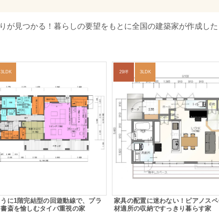
取りが見つかる！暮らしの要望をもとに全国の建築家が作成した
3LDK
29坪
3LDK
うに1階完結型の回遊動線で、プラ
家具の配置に迷わない！ピアノスペ
ト書斎を愉しむタイパ重視の家
材適所の収納ですっきり暮らす家