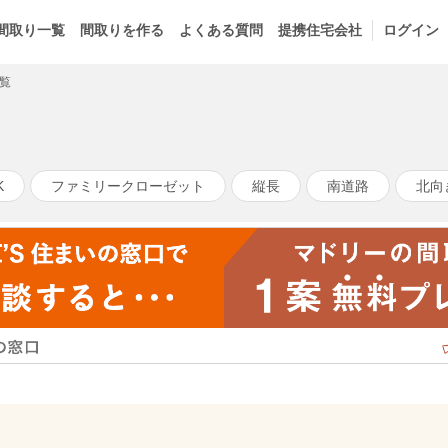
間取り一覧
間取りを作る
よくある質問
提携住宅会社
ログイン
覧
K
ファミリークローゼット
縦長
南道路
北向