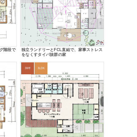
グ階段で
独立ランドリーとFCL直結で、家事ストレス
をなくすタイパ抜群の家
39坪
3LDK