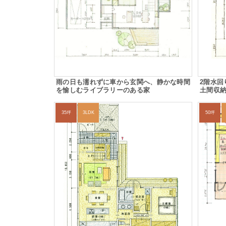
雨の日も濡れずに車から玄関へ、静かな時間
2階水回
を愉しむライブラリーのある家
土間収
35坪
3LDK
50坪