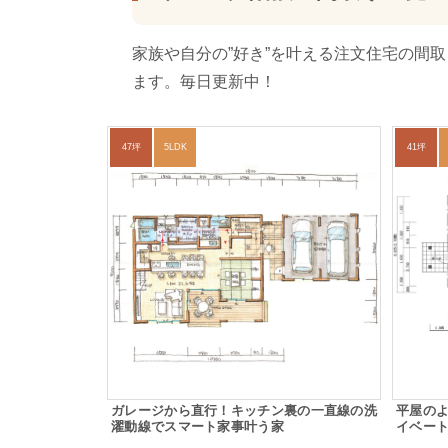
家族や自分の”好き”を叶える注文住宅の間
ます。毎日更新中！
47坪
5LDK
41坪
ガレージから直行！キッチン裏の一直線の洗
平屋のよ
濯動線でスマート家事叶う家
イベー