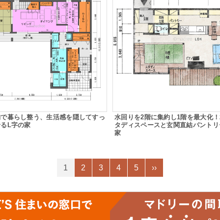
納で暮らし整う、生活感を隠してすっ
水回りを2階に集約し1階を最大化！
るL字の家
タディスペースと玄関直結パントリ
家
1
2
3
4
5
››