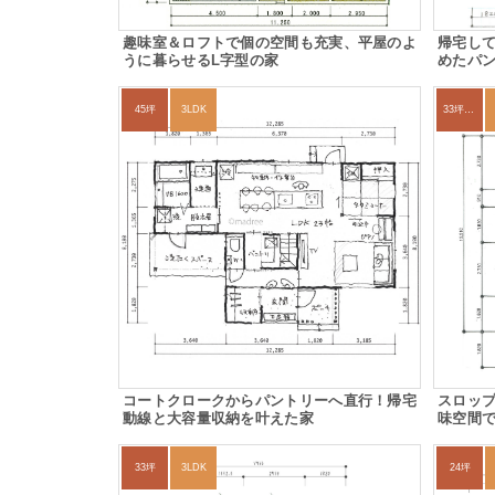
趣味室＆ロフトで個の空間も充実、平屋のよ
帰宅し
うに暮らせるL字型の家
めたパ
45坪
3LDK
33坪～36坪
コートクロークからパントリーへ直行！帰宅
スロッ
動線と大容量収納を叶えた家
味空間
33坪
3LDK
24坪