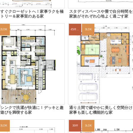
てすぐクローゼットへ！家事ラクを極
スタディスペースや畳で自分時間を
ントリー＆家事室のある家
家族がそれぞれ心地よく過ごす家
2LDK
45坪～49坪
3LDK
プシンクで洗濯が快適に！デッキと趣
通り土間で緩やかに美しく空間分け
で遊びを満喫する家
家事も楽しむ機能的な家
3LDK
30坪
3LDK