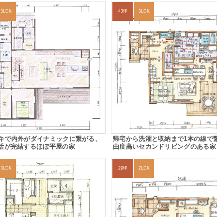
3LDK
43坪
3LDK
ッキで内外がダイナミックに繋がる、
帰宅から洗濯と収納まで1本の線で
活が完結するほぼ平屋の家
由度高いセカンドリビングのある家
3LDK
29坪
2LDK