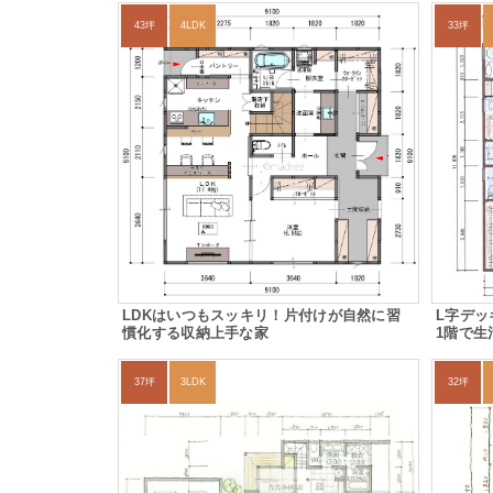
43坪
4LDK
33坪
LDKはいつもスッキリ！片付けが自然に習
L字デ
慣化する収納上手な家
1階で生
37坪
3LDK
32坪