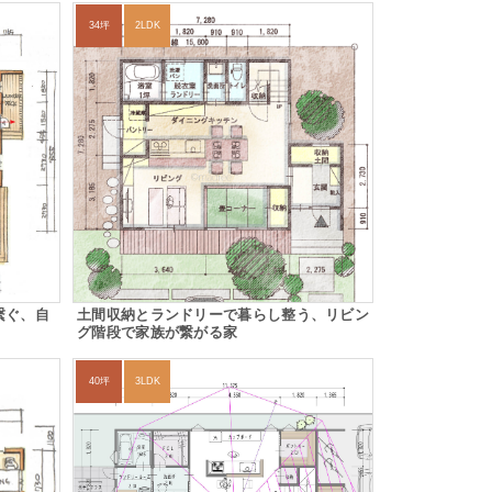
34坪
2LDK
繋ぐ、自
土間収納とランドリーで暮らし整う、リビン
グ階段で家族が繋がる家
40坪
3LDK