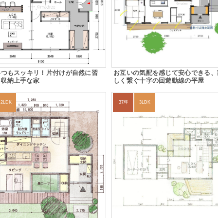
いつもスッキリ！片付けが自然に習
お互いの気配を感じて安心できる、
る収納上手な家
しく繋ぐ十字の回遊動線の平屋
2LDK
37坪
3LDK