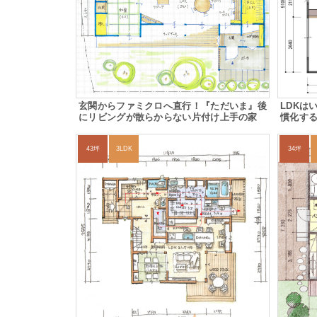
玄関からファミクロへ直行！『ただいま』後
LDKは
にリビングが散らからない片付け上手の家
慣化す
43坪
3LDK
34坪