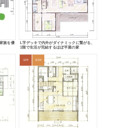
家族を優
L字デッキで内外がダイナミックに繋がる、
1階で生活が完結するほぼ平屋の家
32坪
3LDK