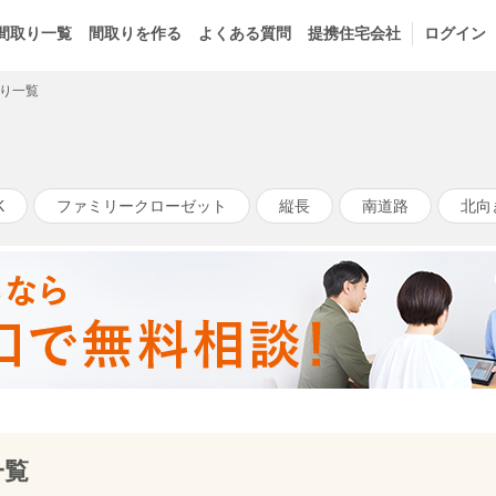
間取り一覧
間取りを作る
よくある質問
提携住宅会社
ログイン
り一覧
K
ファミリークローゼット
縦長
南道路
北向
一覧