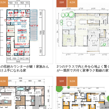
2LDK
33坪
4LDK
央の収納カウンターが鍵！家族みん
2つのテラスで内と外を心地よく繋
付け上手になれる家
が一箇所で片付く家事ラク動線の家
4LDK
32坪
3LDK