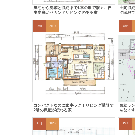
帰宅から洗濯と収納まで1本の線で繋ぐ、自
土間収
由度高いセカンドリビングのある家
グ階段
29坪
2LDK
40坪
コンパクトなのに家事ラク！リビング階段で
独立ラン
2階の気配が伝わる家
をなく
31坪
3LDK
35坪