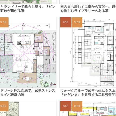
納とランドリーで暮らし整う、リビン
雨の日も濡れずに車から玄関へ、静
で家族が繋がる家
を愉しむライブラリーのある家
3LDK
67坪
5LDK
ドリーとFCL直結で、家事ストレス
ウォークスルーで家事も生活もスム
すタイパ抜群の家
『ただいま』を共有する二世帯住宅
3LDK
50坪
2LDK