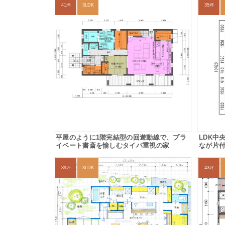
41坪
3LDK
35坪
平屋のように1階完結型の回遊動線で、プラ
LDK中
イベート書斎を愉しむタイパ重視の家
なが片
39坪
3LDK
43坪