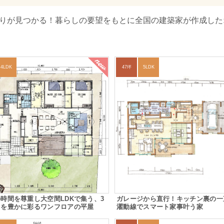
取りが見つかる！暮らしの要望をもとに全国の建築家が作成した
new
4LDK
47坪
5LDK
時間を尊重し大空間LDKで集う、3
ガレージから直行！キッチン裏の一
しを豊かに彩るワンフロアの平屋
濯動線でスマート家事叶う家