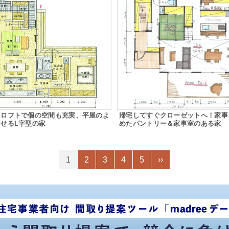
＆ロフトで個の空間も充実、平屋のよ
帰宅してすぐクローゼットへ！家事
せるL字型の家
めたパントリー＆家事室のある家
1
2
3
4
5
››