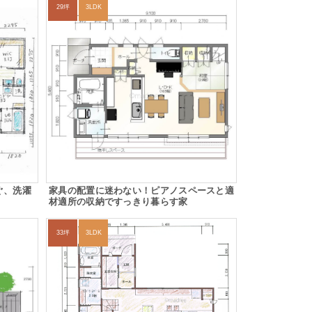
29坪
3LDK
ぐ、洗濯
家具の配置に迷わない！ピアノスペースと適
材適所の収納ですっきり暮らす家
33坪
3LDK