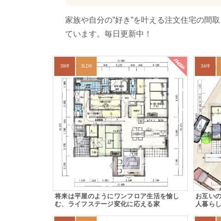
家族や自分の”好き”を叶える注文住宅の間
ています。毎日更新中！
new
39坪
3LDK
34坪
将来は平屋のようにワンフロア生活を愉し
お互いの
む、ライフステージ変化に応える家
人暮ら