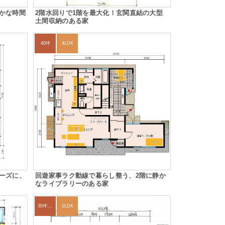
かな時間
2階水回りで1階を最大化！玄関直結の大型
土間収納のある家
40坪
4LDK
ーズに、
回遊家事ラク動線で暮らし整う、2階に静か
なライブラリーのある家
30坪～33坪
2LDK