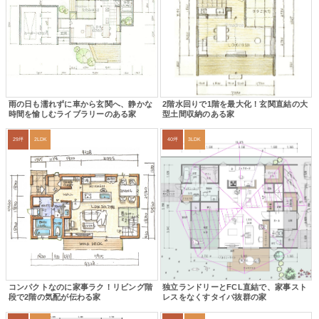
雨の日も濡れずに車から玄関へ、静かな
2階水回りで1階を最大化！玄関直結の大
時間を愉しむライブラリーのある家
型土間収納のある家
29坪
2LDK
40坪
3LDK
コンパクトなのに家事ラク！リビング階
独立ランドリーとFCL直結で、家事スト
段で2階の気配が伝わる家
レスをなくすタイパ抜群の家