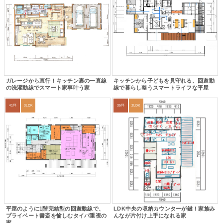
ガレージから直行！キッチン裏の一直線
キッチンから子どもを見守れる、回遊動
の洗濯動線でスマート家事叶う家
線で暮らし整うスマートライフな平屋
41坪
3LDK
35坪
2LDK
平屋のように1階完結型の回遊動線で、
LDK中央の収納カウンターが鍵！家族み
プライベート書斎を愉しむタイパ重視の
んなが片付け上手になれる家
家