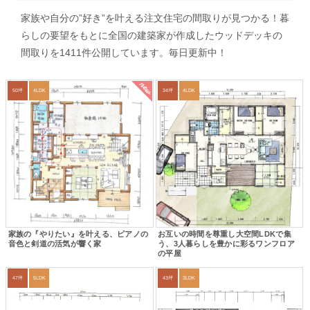
家族や自分の”好き”を叶える注文住宅の間取りが見つかる！暮
らしの要望をもとに全国の建築家が作成したウッドデッキの
間取りを1411件公開しています。毎日更新中！
new
50坪
4LDK
34坪
4LDK
家族の『やりたい』を叶える、ピアノの
お互いの時間を尊重し大空間LDKで集
音色と剣道の活気が響く家
う、3人暮らしを豊かに彩るワンフロア
の平屋
47坪
5LDK
43坪
3LDK