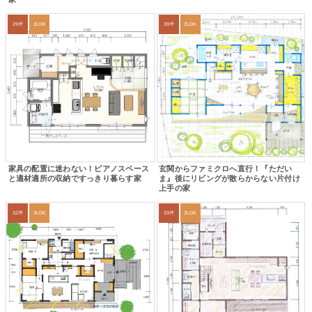
29坪
3LDK
39坪
3LDK
家具の配置に迷わない！ピアノスペース
玄関からファミクロへ直行！『ただい
と適材適所の収納ですっきり暮らす家
ま』後にリビングが散らからない片付け
上手の家
32坪
3LDK
33坪
3LDK