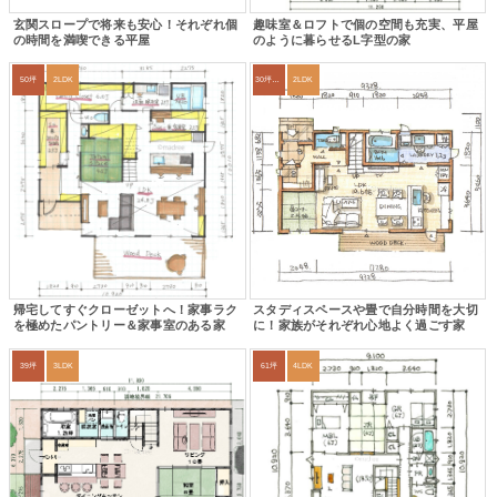
玄関スロープで将来も安心！それぞれ個
趣味室＆ロフトで個の空間も充実、平屋
の時間を満喫できる平屋
のように暮らせるL字型の家
50坪
2LDK
30坪～33坪
2LDK
帰宅してすぐクローゼットへ！家事ラク
スタディスペースや畳で自分時間を大切
を極めたパントリー＆家事室のある家
に！家族がそれぞれ心地よく過ごす家
39坪
3LDK
61坪
4LDK