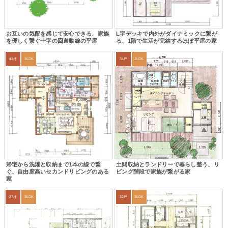
お互いの気配を感じて安心できる、家族
L字デッキで内外がダイナミックに繋が
を優しく繋ぐ十字の回遊動線の平屋
る、1階で生活が完結するほぼ平屋の家
43坪
3LDK
34坪
2LDK
帰宅から洗濯と収納まで1本の線で繋
土間収納とランドリーで暮らし整う、リ
ぐ、自由度高いセカンドリビングのある
ビング階段で家族が繋がる家
家
37坪
3LDK
32坪
3LDK