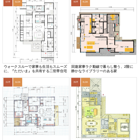
67坪
5LDK
40坪
4LDK
ウォークスルーで家事も生活もスムーズ
回遊家事ラク動線で暮らし整う、2階に
に、『ただいま』を共有する二世帯住宅
静かなライブラリーのある家
31坪
3LDK
35坪
3LDK