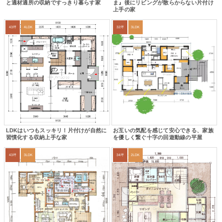
と適材適所の収納ですっきり暮らす家
ま』後にリビングが散らからない片付け
上手の家
43坪
4LDK
32坪
3LDK
LDKはいつもスッキリ！片付けが自然に
お互いの気配を感じて安心できる、家族
習慣化する収納上手な家
を優しく繋ぐ十字の回遊動線の平屋
43坪
3LDK
34坪
2LDK