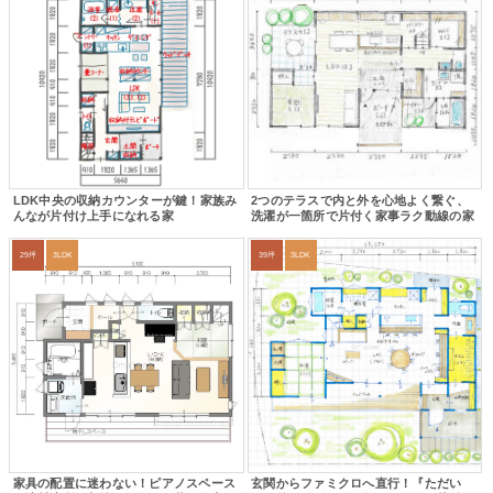
LDK中央の収納カウンターが鍵！家族み
2つのテラスで内と外を心地よく繋ぐ、
んなが片付け上手になれる家
洗濯が一箇所で片付く家事ラク動線の家
29坪
3LDK
39坪
3LDK
家具の配置に迷わない！ピアノスペース
玄関からファミクロへ直行！『ただい