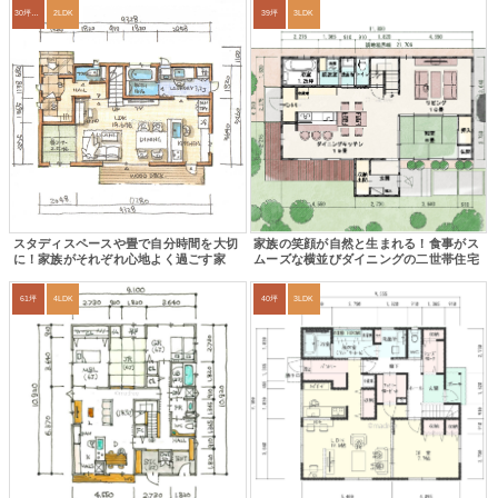
30坪～33坪
2LDK
39坪
3LDK
スタディスペースや畳で自分時間を大切
家族の笑顔が自然と生まれる！食事がス
に！家族がそれぞれ心地よく過ごす家
ムーズな横並びダイニングの二世帯住宅
61坪
4LDK
40坪
3LDK