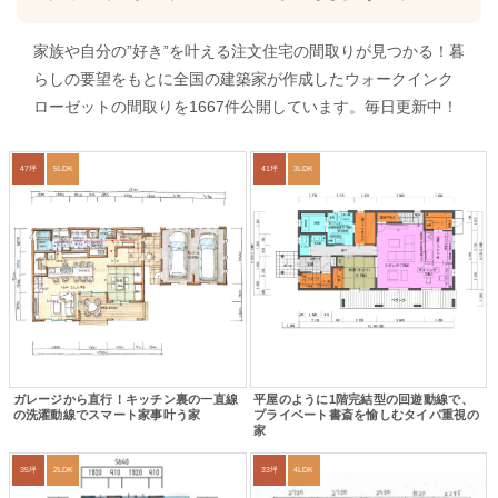
家族や自分の”好き”を叶える注文住宅の間取りが見つかる！暮
らしの要望をもとに全国の建築家が作成したウォークインク
ローゼットの間取りを1667件公開しています。毎日更新中！
47坪
5LDK
41坪
3LDK
ガレージから直行！キッチン裏の一直線
平屋のように1階完結型の回遊動線で、
の洗濯動線でスマート家事叶う家
プライベート書斎を愉しむタイパ重視の
家
35坪
2LDK
33坪
4LDK