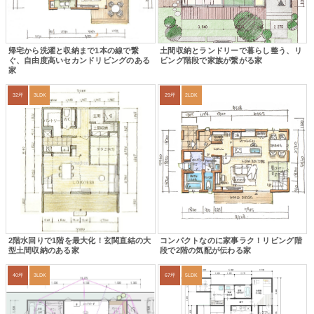
帰宅から洗濯と収納まで1本の線で繋
土間収納とランドリーで暮らし整う、リ
ぐ、自由度高いセカンドリビングのある
ビング階段で家族が繋がる家
家
32坪
3LDK
29坪
2LDK
2階水回りで1階を最大化！玄関直結の大
コンパクトなのに家事ラク！リビング階
型土間収納のある家
段で2階の気配が伝わる家
40坪
3LDK
67坪
5LDK