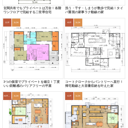
玄関共有でもプライベートは万全！各階
洗う・干す・しまうが数歩で完結！タイ
ワンフロアで完結する二世帯住宅
パ重視の家事ラク動線の家
31坪
3LDK
45坪
3LDK
3つの個室でプライベートを確立！丁度
コートクロークからパントリーへ直行！
いい距離感のバリアフリーの平屋
帰宅動線と大容量収納を叶えた家
45坪～49坪
3LDK
41坪
3LDK