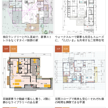
独立ランドリーとFCL直結で、家事スト
ウォークスルーで家事も生活もスムーズ
レスをなくすタイパ抜群の家
に、『ただいま』を共有する二世帯住宅
40坪
4LDK
31坪
3LDK
回遊家事ラク動線で暮らし整う、2階に
玄関スロープで将来も安心！それぞれ個
静かなライブラリーのある家
の時間を満喫できる平屋