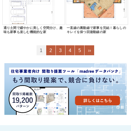
通り土間で緩やかに美しく空間分け、趣
一直線の裏動線で家事を完結！暮らしの
味も家事も楽しむ機能的な家
キレイを保つ回遊動線の家
1
2
3
4
5
››