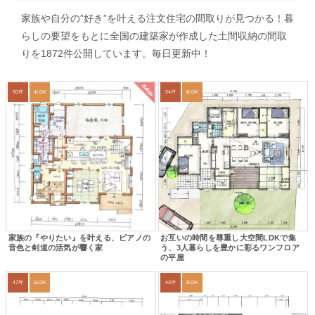
家族や自分の”好き”を叶える注文住宅の間取りが見つかる！暮
らしの要望をもとに全国の建築家が作成した土間収納の間取
りを1872件公開しています。毎日更新中！
new
50坪
4LDK
34坪
4LDK
家族の『やりたい』を叶える、ピアノの
お互いの時間を尊重し大空間LDKで集
音色と剣道の活気が響く家
う、3人暮らしを豊かに彩るワンフロア
の平屋
47坪
5LDK
43坪
3LDK