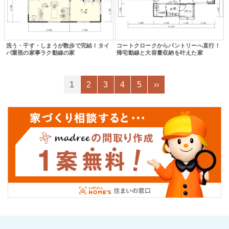
洗う・干す・しまうが数歩で完結！タイ
コートクロークからパントリーへ直行！
パ重視の家事ラク動線の家
帰宅動線と大容量収納を叶えた家
1
2
3
4
5
››