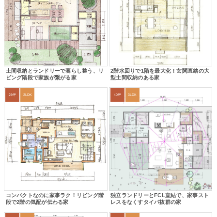
土間収納とランドリーで暮らし整う、リ
2階水回りで1階を最大化！玄関直結の大
ビング階段で家族が繋がる家
型土間収納のある家
29坪
2LDK
40坪
3LDK
コンパクトなのに家事ラク！リビング階
独立ランドリーとFCL直結で、家事スト
段で2階の気配が伝わる家
レスをなくすタイパ抜群の家