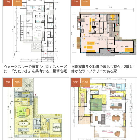
67坪
5LDK
40坪
4LDK
ウォークスルーで家事も生活もスムーズ
回遊家事ラク動線で暮らし整う、2階に
に、『ただいま』を共有する二世帯住宅
静かなライブラリーのある家
35坪
3LDK
50坪
2LDK