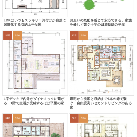
LDKはいつもスッキリ！片付けが自然に
お互いの気配を感じて安心できる、家族
習慣化する収納上手な家
を優しく繋ぐ十字の回遊動線の平屋
33坪
3LDK
43坪
3LDK
L字デッキで内外がダイナミックに繋が
帰宅から洗濯と収納まで1本の線で繋
る、1階で生活が完結するほぼ平屋の家
ぐ、自由度高いセカンドリビングのある
家
34坪
2LDK
32坪
3LDK