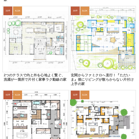
33坪
4LDK
39坪
3LDK
2つのテラスで内と外を心地よく繋ぐ、
玄関からファミクロへ直行！『ただい
洗濯が一箇所で片付く家事ラク動線の家
ま』後にリビングが散らからない片付け
上手の家
43坪
4LDK
32坪
3LDK