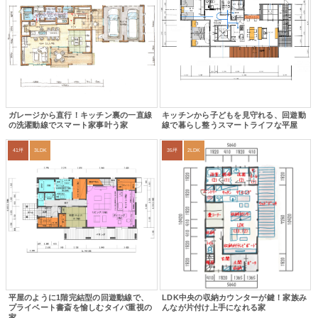
ガレージから直行！キッチン裏の一直線
キッチンから子どもを見守れる、回遊動
の洗濯動線でスマート家事叶う家
線で暮らし整うスマートライフな平屋
41坪
3LDK
35坪
2LDK
平屋のように1階完結型の回遊動線で、
LDK中央の収納カウンターが鍵！家族み
プライベート書斎を愉しむタイパ重視の
んなが片付け上手になれる家
家