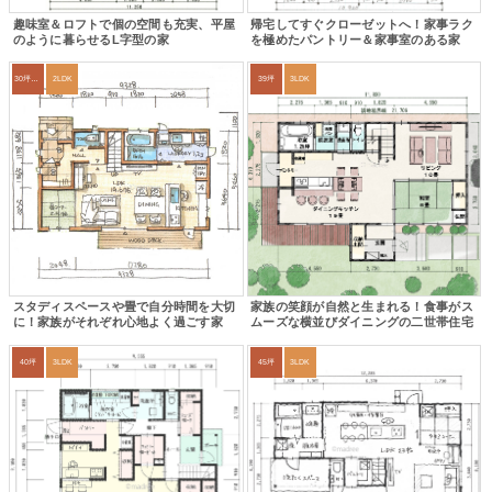
趣味室＆ロフトで個の空間も充実、平屋
帰宅してすぐクローゼットへ！家事ラク
のように暮らせるL字型の家
を極めたパントリー＆家事室のある家
30坪～33坪
2LDK
39坪
3LDK
スタディスペースや畳で自分時間を大切
家族の笑顔が自然と生まれる！食事がス
に！家族がそれぞれ心地よく過ごす家
ムーズな横並びダイニングの二世帯住宅
40坪
3LDK
45坪
3LDK