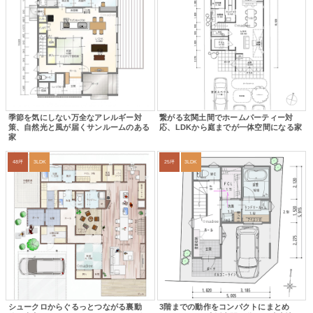
季節を気にしない万全なアレルギー対
繋がる玄関土間でホームパーティー対
策、自然光と風が届くサンルームのある
応、LDKから庭までが一体空間になる家
家
48坪
3LDK
25坪
3LDK
シュークロからぐるっとつながる裏動
3階までの動作をコンパクトにまとめ