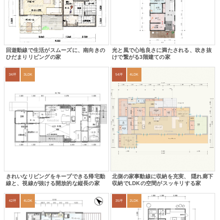
回遊動線で生活がスムーズに、南向きの
光と風で心地良さに満たされる、吹き抜
ひだまりリビングの家
けで繋がる3階建ての家
34坪
3LDK
54坪
4LDK
きれいなリビングをキープできる帰宅動
北側の家事動線に収納を充実、 隠れ廊下
線と、視線が抜ける開放的な縦長の家
収納でLDKの空間がスッキリする家
42坪
4LDK
35坪
2LDK