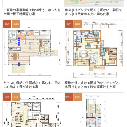
一直線の家事動線で時短叶う、ゆったり
南向きリビングで明るく暖かい、朝日で
空間で親子時間育む家
すっきり目覚める光に満ちた家
35坪
2LDK
36坪
2LDK
たっぷり収納で生活感なく暮らす、四方
視線が外に抜ける開放的なリビングと、
に心地よく風が抜ける家
水回りをまとめて時短家事叶えた家
35坪
2LDK
45坪～49坪
4LDK