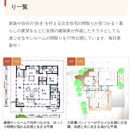
り一覧
家族や自分の”好き”を叶える注文住宅の間取りが見つかる！暮
らしの要望をもとに全国の建築家が作成したテラスとしても
過ごせるサンルームの間取りを77件公開しています。毎日更
新中！
30坪
2LDK
26坪
2LDK
縁側サンルームで内外つながる、ゆっく
大容量パントリーがグルメな夫婦に大活
り時間が流れる自然と生きる平屋
躍、自然と共に生きる温かな平屋