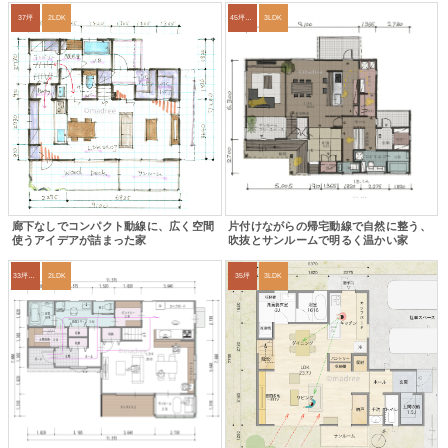
37坪
2LDK
45坪～49坪
3LDK
廊下なしでコンパクト動線に、広く空間
片付けながらの帰宅動線で自然に整う、
使うアイデアが詰まった家
吹抜とサンルームで明るく温かい家
33坪～36坪
2LDK
35坪
3LDK