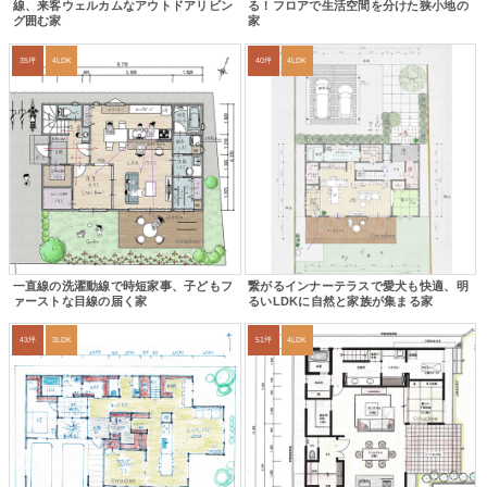
線、来客ウェルカムなアウトドアリビン
る！フロアで生活空間を分けた狭小地の
グ囲む家
家
35坪
4LDK
40坪
4LDK
一直線の洗濯動線で時短家事、子どもフ
繋がるインナーテラスで愛犬も快適、明
ァーストな目線の届く家
るいLDKに自然と家族が集まる家
43坪
3LDK
51坪
4LDK