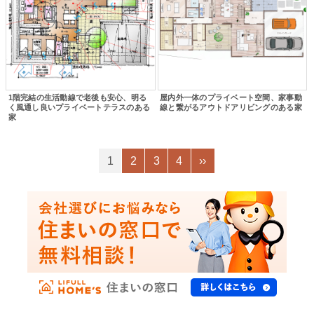
1階完結の生活動線で老後も安心、明る
屋内外一体のプライベート空間、家事動
く風通し良いプライベートテラスのある
線と繋がるアウトドアリビングのある家
家
1
2
3
4
››