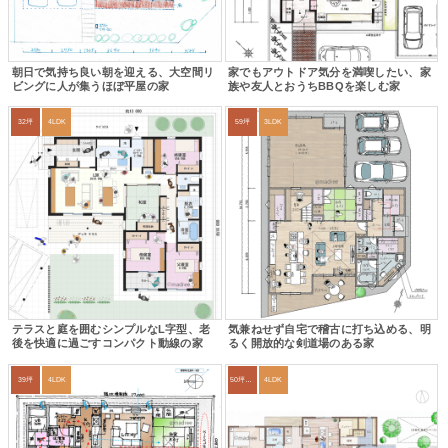
朝日で気持ち良い朝を迎える、大空間リ
家でもアウトドア気分を満喫したい、家
ビングに人が集うほぼ平屋の家
族や友人とおうちBBQを楽しむ家
32坪
4LDK
59坪
3LDK
テラスと庭を囲むシンプルなL字型、老
気兼ねせず自宅で稽古に打ち込める、明
後を快適に過ごすコンパクト動線の家
るく開放的な剣道場のある家
39坪
4LDK
50坪以上
4LDK