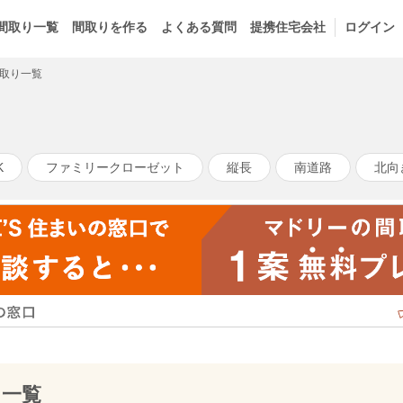
間取り一覧
間取りを作る
よくある質問
提携住宅会社
ログイン
取り一覧
K
ファミリークローゼット
縦長
南道路
北向
り一覧