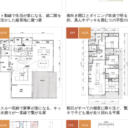
クト動線で生活が楽になる、総二階を
南向き開口とダイニング吹抜で明る
く活かした縦長地に建つ家
的、真ん中デッキを囲むコの字型の
4LDK
39坪
4LDK
クスルー収納で家事が楽になる、キッ
朝日がすべての個室に降り注ぐ、繋
ら水廻りが一直線で繋がる家
キで子ども達が走り回れる平屋
4LDK
27坪〜30坪
3LDK