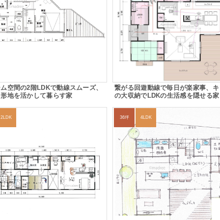
ム空間の2階LDKで動線スムーズ、
繋がる回遊動線で毎日が楽家事、キ
台形地を活かして暮らす家
の大収納でLDKの生活感を隠せる家
2LDK
36坪
4LDK