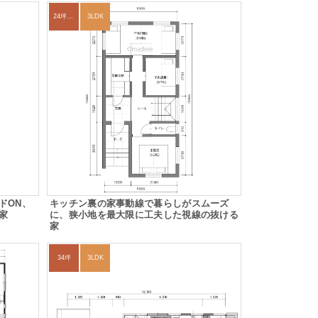
24坪～27坪
3LDK
ドON、
キッチン裏の家事動線で暮らしがスムーズ
家
に、狭小地を最大限に工夫した視線の抜ける
家
34坪
3LDK