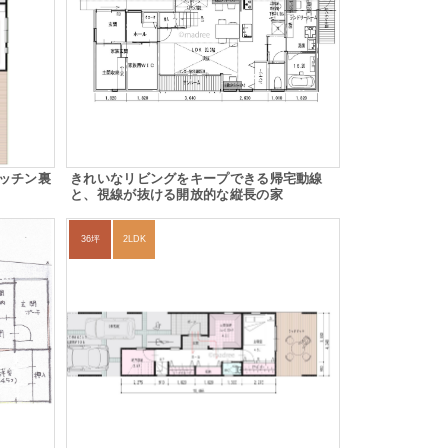
ッチン裏
きれいなリビングをキープできる帰宅動線
と、視線が抜ける開放的な縦長の家
36坪
2LDK