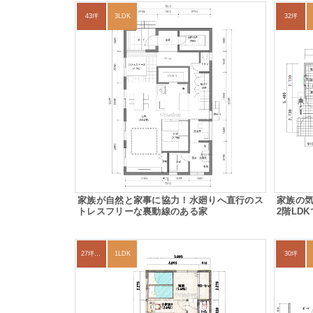
43坪
3LDK
32坪
家族が自然と家事に協力！水廻りへ直行のス
家族の
トレスフリーな裏動線のある家
2階LD
27坪〜30坪
1LDK
30坪