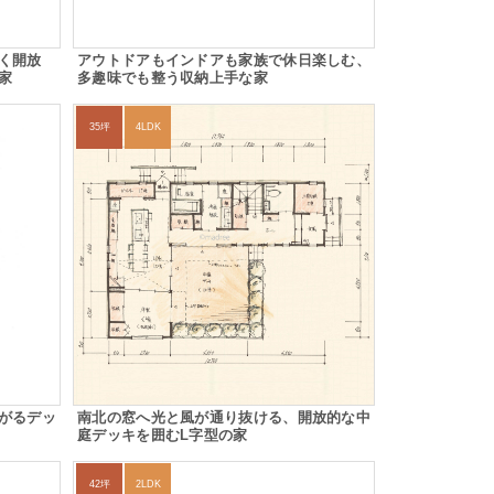
く開放
アウトドアもインドアも家族で休日楽しむ、
家
多趣味でも整う収納上手な家
35坪
4LDK
がるデッ
南北の窓へ光と風が通り抜ける、開放的な中
庭デッキを囲むL字型の家
42坪
2LDK