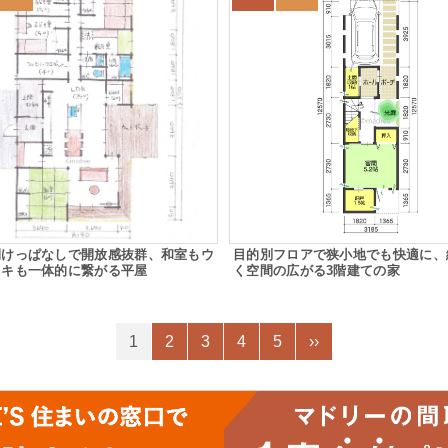
開けっぱなしで開放感抜群、和室もウ
目的別フロアで狭小地でも快適に、
ッキも一体的に繋がる平屋
く空間の広がる3階建ての家
1
2
3
4
5
››