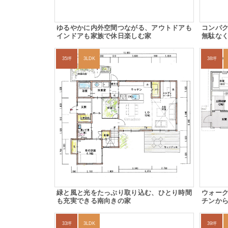
ゆるやかに内外空間つながる、アウトドアも
コンパ
インドアも家族で休日楽しむ家
無駄な
35坪
3LDK
38坪
緑と風と光をたっぷり取り込む、ひとり時間
ウォー
も充実できる南向きの家
チンか
33坪
3LDK
39坪