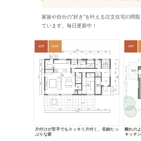
家族や自分の”好き”を叶える注文住宅の間
ています。毎日更新中！
42坪
4LDK
40坪
片付けが苦手でもスッキリ片付く、収納たっ
離れの
ぷりな家
キッチ