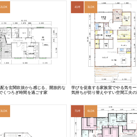
2LDK
41坪
3LDK
気配を玄関吹抜から感じる、開放的な
学びを促進する家族室でやる気モー
Kでくつろぎ時間を過ごす家
気持ちが切り替えやすい空間工夫の
3LDK
71坪
6LDK