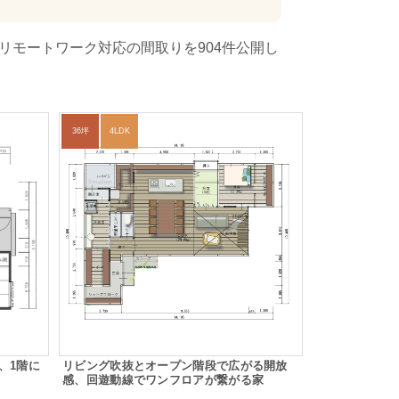
リモートワーク対応の間取りを904件公開し
36坪
4LDK
、1階に
リビング吹抜とオープン階段で広がる開放
感、回遊動線でワンフロアが繋がる家