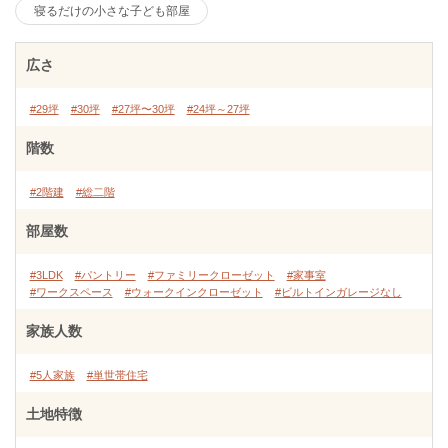
寝るだけの小さな子ども部屋
広さ
#29坪
#30坪
#27坪〜30坪
#24坪～27坪
階数
#2階建
#総二階
部屋数
#3LDK
#パントリー
#ファミリークローゼット
#家事室
#ワークスペース
#ウォークインクローゼット
#ビルトインガレージなし
家族人数
#5人家族
#単世帯住宅
土地特徴