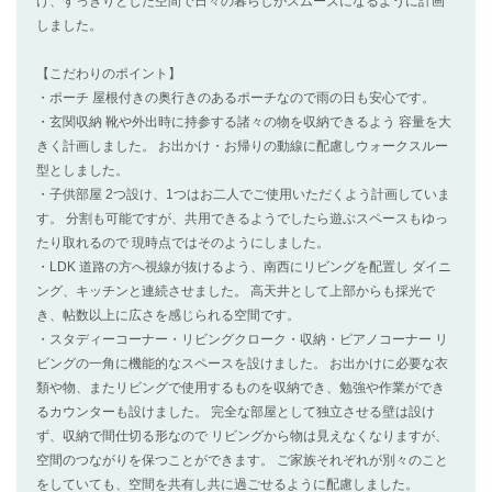
け、すっきりとした空間で日々の暮らしがスムーズになるように計画
しました。
【こだわりのポイント】
・ポーチ 屋根付きの奥行きのあるポーチなので雨の日も安心です。
・玄関収納 靴や外出時に持参する諸々の物を収納できるよう 容量を大
きく計画しました。 お出かけ・お帰りの動線に配慮しウォークスルー
型としました。
・子供部屋 2つ設け、1つはお二人でご使用いただくよう計画していま
す。 分割も可能ですが、共用できるようでしたら遊ぶスペースもゆっ
たり取れるので 現時点ではそのようにしました。
・LDK 道路の方へ視線が抜けるよう、南西にリビングを配置し ダイニ
ング、キッチンと連続させました。 高天井として上部からも採光で
き、帖数以上に広さを感じられる空間です。
・スタディーコーナー・リビングクローク・収納・ピアノコーナー リ
ビングの一角に機能的なスペースを設けました。 お出かけに必要な衣
類や物、またリビングで使用するものを収納でき、勉強や作業ができ
るカウンターも設けました。 完全な部屋として独立させる壁は設け
ず、収納で間仕切る形なので リビングから物は見えなくなりますが、
空間のつながりを保つことができます。 ご家族それぞれが別々のこと
をしていても、空間を共有し共に過ごせるように配慮しました。