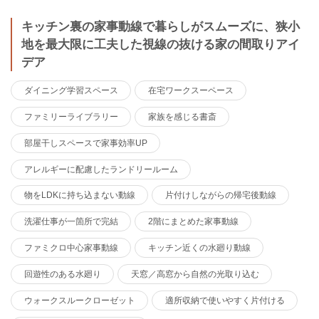
キッチン裏の家事動線で暮らしがスムーズに、狭小
地を最大限に工夫した視線の抜ける家の間取りアイ
デア
ダイニング学習スペース
在宅ワークスーペース
ファミリーライブラリー
家族を感じる書斎
部屋干しスペースで家事効率UP
アレルギーに配慮したランドリールーム
物をLDKに持ち込まない動線
片付けしながらの帰宅後動線
洗濯仕事が一箇所で完結
2階にまとめた家事動線
ファミクロ中心家事動線
キッチン近くの水廻り動線
回遊性のある水廻り
天窓／高窓から自然の光取り込む
ウォークスルークローゼット
適所収納で使いやすく片付ける