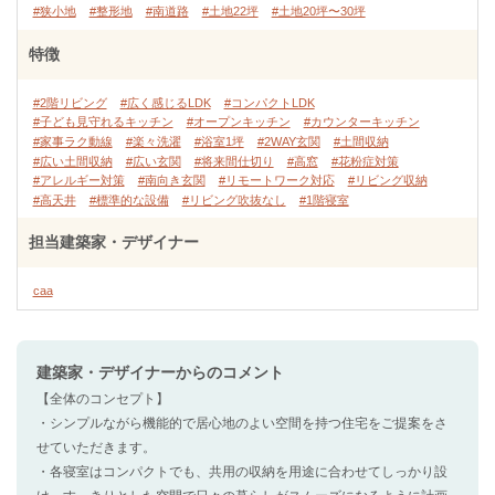
#狭小地
#整形地
#南道路
#土地22坪
#土地20坪〜30坪
特徴
#2階リビング
#広く感じるLDK
#コンパクトLDK
#子ども見守れるキッチン
#オープンキッチン
#カウンターキッチン
#家事ラク動線
#楽々洗濯
#浴室1坪
#2WAY玄関
#土間収納
#広い土間収納
#広い玄関
#将来間仕切り
#高窓
#花粉症対策
#アレルギー対策
#南向き玄関
#リモートワーク対応
#リビング収納
#高天井
#標準的な設備
#リビング吹抜なし
#1階寝室
担当建築家・デザイナー
caa
建築家・デザイナー
からのコメント
【全体のコンセプト】
・シンプルながら機能的で居心地のよい空間を持つ住宅をご提案をさ
せていただきます。
・各寝室はコンパクトでも、共用の収納を用途に合わせてしっかり設