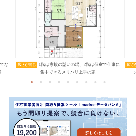
もてな
1階は家族の憩いの場、2階は個室で仕事に
広さが同じ
広さ
宅
集中できるメリハリ上手の家