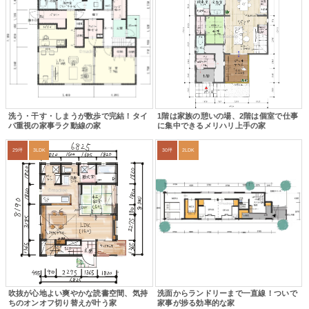
洗う・干す・しまうが数歩で完結！タイ
1階は家族の憩いの場、2階は個室で仕事
パ重視の家事ラク動線の家
に集中できるメリハリ上手の家
29坪
3LDK
30坪
2LDK
吹抜が心地よい爽やかな読書空間、気持
洗面からランドリーまで一直線！ついで
ちのオンオフ切り替えが叶う家
家事が捗る効率的な家