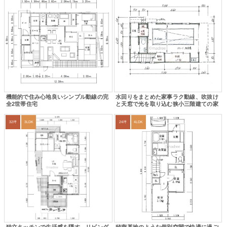
機能的で住み心地良いシンプル動線の完
水回りをまとめた家事ラク動線、吹抜け
全2世帯住宅
と天窓で光を取り込む狭小三階建ての家
32坪
3LDK
24坪
4LDK