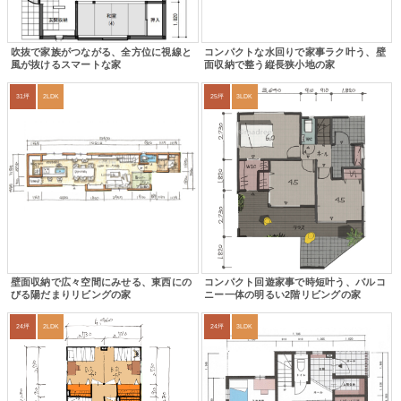
吹抜で家族がつながる、全方位に視線と
コンパクトな水回りで家事ラク叶う、壁
風が抜けるスマートな家
面収納で整う縦長狭小地の家
31坪
2LDK
25坪
3LDK
壁面収納で広々空間にみせる、東西にの
コンパクト回遊家事で時短叶う、バルコ
びる陽だまりリビングの家
ニー一体の明るい2階リビングの家
24坪
2LDK
24坪
3LDK