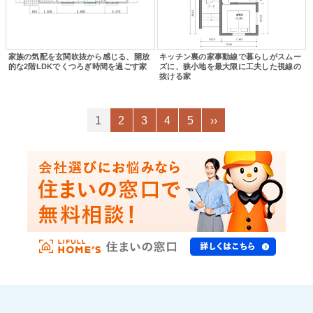
家族の気配を玄関吹抜から感じる、開放
キッチン裏の家事動線で暮らしがスムー
的な2階LDKでくつろぎ時間を過ごす家
ズに、狭小地を最大限に工夫した視線の
抜ける家
1
2
3
4
5
››