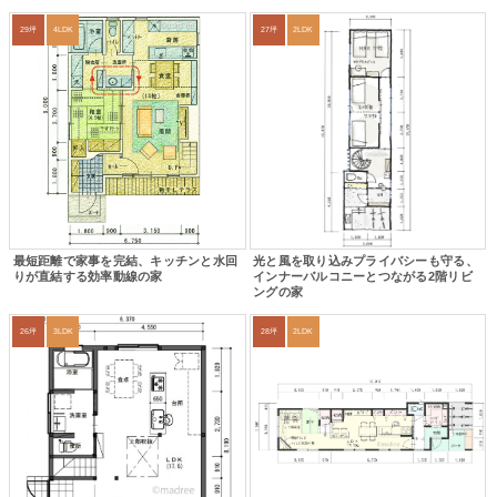
29坪
4LDK
27坪
2LDK
最短距離で家事を完結、キッチンと水回
光と風を取り込みプライバシーも守る、
りが直結する効率動線の家
インナーバルコニーとつながる2階リビ
ングの家
26坪
3LDK
28坪
2LDK