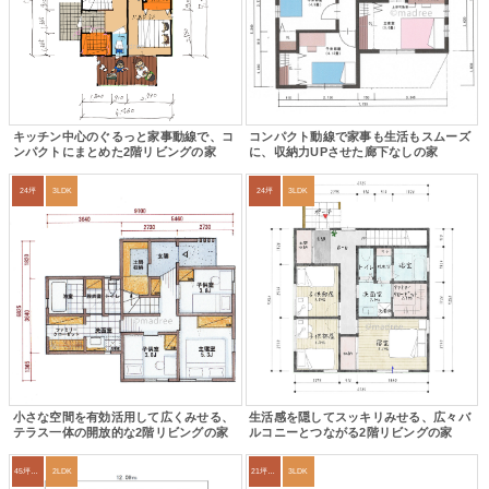
キッチン中心のぐるっと家事動線で、コ
コンパクト動線で家事も生活もスムーズ
ンパクトにまとめた2階リビングの家
に、収納力UPさせた廊下なしの家
24坪
3LDK
24坪
3LDK
小さな空間を有効活用して広くみせる、
生活感を隠してスッキリみせる、広々バ
テラス一体の開放的な2階リビングの家
ルコニーとつながる2階リビングの家
45坪～49坪
2LDK
21坪〜24坪
3LDK