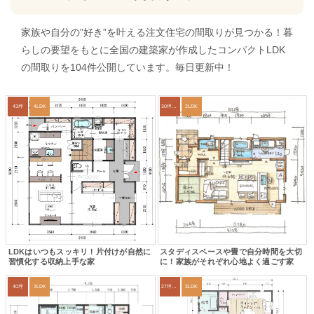
家族や自分の”好き”を叶える注文住宅の間取りが見つかる！暮
らしの要望をもとに全国の建築家が作成したコンパクトLDK
の間取りを104件公開しています。毎日更新中！
43坪
4LDK
30坪～33坪
2LDK
LDKはいつもスッキリ！片付けが自然に
スタディスペースや畳で自分時間を大切
習慣化する収納上手な家
に！家族がそれぞれ心地よく過ごす家
40坪
3LDK
27坪〜30坪
3LDK