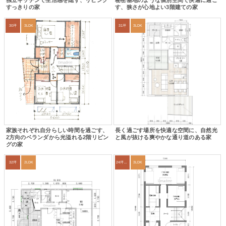
独立キッチンで生活感を隠す、リビング
秘密基地のような個別空間で快適に過ご
すっきりの家
す、狭さが心地よい3階建ての家
30坪
3LDK
31坪
3LDK
家族それぞれ自分らしい時間を過ごす、
長く過ごす場所を快適な空間に、自然光
2方向のベランダから光溢れる2階リビン
と風が抜ける爽やかな通り道のある家
グの家
32坪
2LDK
24坪～27坪
3LDK