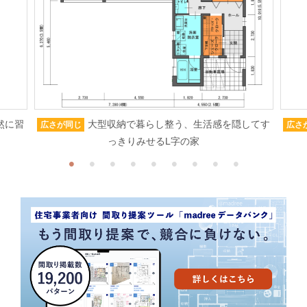
然に習
大型収納で暮らし整う、生活感を隠してす
広さが同じ
広さ
っきりみせるL字の家