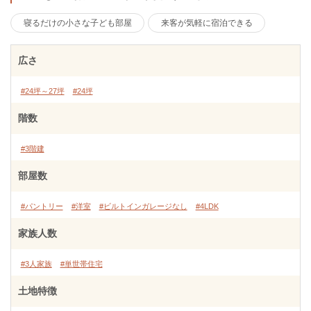
寝るだけの小さな子ども部屋
来客が気軽に宿泊できる
広さ
#24坪～27坪
#24坪
階数
#3階建
部屋数
#パントリー
#洋室
#ビルトインガレージなし
#4LDK
家族人数
#3人家族
#単世帯住宅
土地特徴