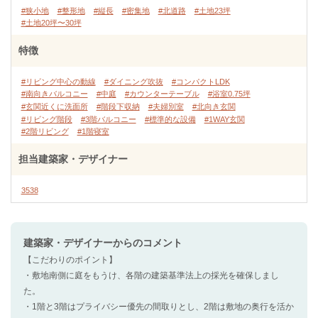
#狭小地
#整形地
#縦長
#密集地
#北道路
#土地23坪
#土地20坪〜30坪
特徴
#リビング中心の動線
#ダイニング吹抜
#コンパクトLDK
#南向きバルコニー
#中庭
#カウンターテーブル
#浴室0.75坪
#玄関近くに洗面所
#階段下収納
#夫婦別室
#北向き玄関
#リビング階段
#3階バルコニー
#標準的な設備
#1WAY玄関
#2階リビング
#1階寝室
担当建築家・デザイナー
3538
建築家・デザイナー
からのコメント
【こだわりのポイント】
・敷地南側に庭をもうけ、各階の建築基準法上の採光を確保しまし
た。
・1階と3階はプライバシー優先の間取りとし、2階は敷地の奥行を活か