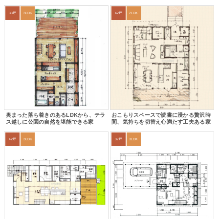
33坪
3LDK
42坪
2LDK
奥まった落ち着きのあるLDKから、テラ
おこもりスペースで読書に浸かる贅沢時
ス越しに公園の自然を堪能できる家
間、気持ちを切替え心満たす工夫ある家
42坪
3LDK
37坪
3LDK