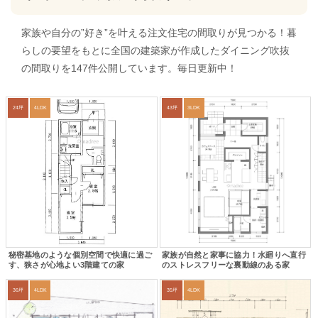
家族や自分の”好き”を叶える注文住宅の間取りが見つかる！暮
らしの要望をもとに全国の建築家が作成したダイニング吹抜
の間取りを147件公開しています。毎日更新中！
24坪
4LDK
43坪
3LDK
秘密基地のような個別空間で快適に過ご
家族が自然と家事に協力！水廻りへ直行
す、狭さが心地よい3階建ての家
のストレスフリーな裏動線のある家
36坪
4LDK
35坪
4LDK