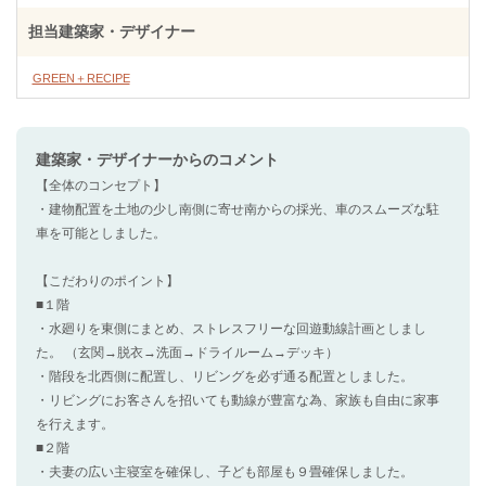
担当建築家・デザイナー
GREEN＋RECIPE
建築家・デザイナー
からのコメント
【全体のコンセプト】
・建物配置を土地の少し南側に寄せ南からの採光、車のスムーズな駐
車を可能としました。
【こだわりのポイント】
■１階
・水廻りを東側にまとめ、ストレスフリーな回遊動線計画としまし
た。 （玄関→脱衣→洗面→ドライルーム→デッキ）
・階段を北西側に配置し、リビングを必ず通る配置としました。
・リビングにお客さんを招いても動線が豊富な為、家族も自由に家事
を行えます。
■２階
・夫妻の広い主寝室を確保し、子ども部屋も９畳確保しました。