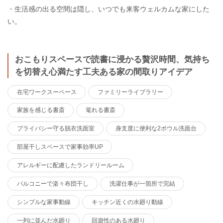
・生活感の出る空間は隠し、いつでも来客ウェルカムな家にした
い。
おこもりスペースで読書に浸かる贅沢時間、気持ち
を切替え心満たす工夫ある家の間取りアイデア
在宅ワークスーペース
ファミリーライブラリー
家族を感じる書斎
篭れる書斎
プライバシー守る脱衣洗面室
身支度に便利な2ボウル洗面台
部屋干しスペースで家事効率UP
アレルギーに配慮したランドリールーム
バルコニーで楽々布団干し
洗濯仕事が一箇所で完結
シンプルな家事動線
キッチン近くの水廻り動線
一列に並んだ水廻り
回遊性のある水廻り