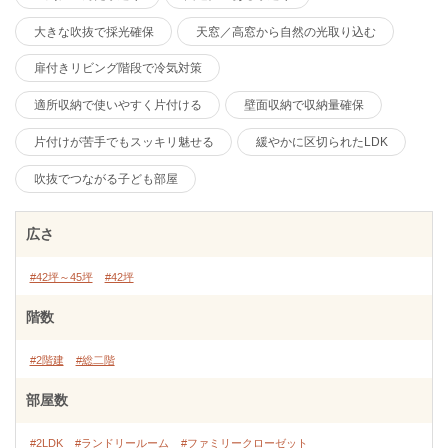
大きな吹抜で採光確保
天窓／高窓から自然の光取り込む
扉付きリビング階段で冷気対策
適所収納で使いやすく片付ける
壁面収納で収納量確保
片付けが苦手でもスッキリ魅せる
緩やかに区切られたLDK
吹抜でつながる子ども部屋
広さ
#42坪～45坪
#42坪
階数
#2階建
#総二階
部屋数
#2LDK
#ランドリールーム
#ファミリークローゼット