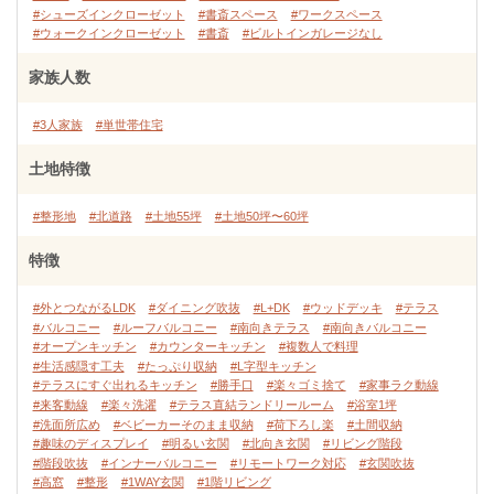
#シューズインクローゼット
#書斎スペース
#ワークスペース
#ウォークインクローゼット
#書斎
#ビルトインガレージなし
家族人数
#3人家族
#単世帯住宅
土地特徴
#整形地
#北道路
#土地55坪
#土地50坪〜60坪
特徴
#外とつながるLDK
#ダイニング吹抜
#L+DK
#ウッドデッキ
#テラス
#バルコニー
#ルーフバルコニー
#南向きテラス
#南向きバルコニー
#オープンキッチン
#カウンターキッチン
#複数人で料理
#生活感隠す工夫
#たっぷり収納
#L字型キッチン
#テラスにすぐ出れるキッチン
#勝手口
#楽々ゴミ捨て
#家事ラク動線
#来客動線
#楽々洗濯
#テラス直結ランドリールーム
#浴室1坪
#洗面所広め
#ベビーカーそのまま収納
#荷下ろし楽
#土間収納
#趣味のディスプレイ
#明るい玄関
#北向き玄関
#リビング階段
#階段吹抜
#インナーバルコニー
#リモートワーク対応
#玄関吹抜
#高窓
#整形
#1WAY玄関
#1階リビング