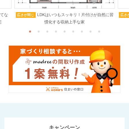
もてな
LDKはいつもスッキリ！片付けが自然に習
広さが同じ
広さ
宅
慣化する収納上手な家
キャンペーン