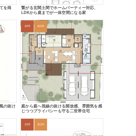
てを両
繋がる玄関土間でホームパーティー対応、
LDKから庭までが一体空間になる家
42坪
4LDK
風の抜け
庭から庭へ視線の抜ける開放感、雰囲気を感
じつつプライバシーも守る二世帯住宅
32坪
2LDK