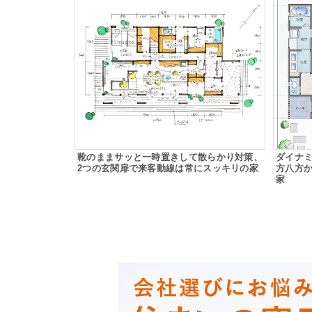
靴のままサッと一時置きして散らかり対策、
ダイナ
2つの玄関扉で来客動線は常にスッキリの家
方八方
家