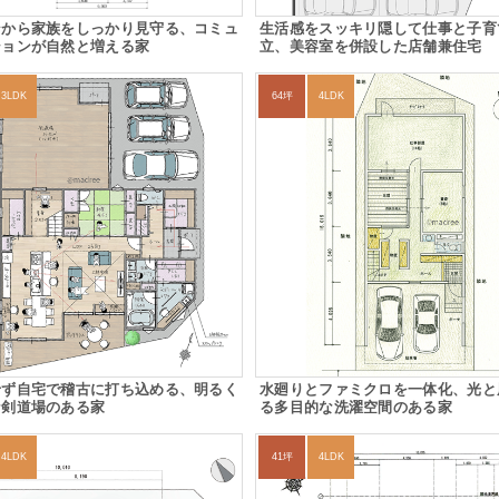
ンから家族をしっかり見守る、コミュ
生活感をスッキリ隠して仕事と子育
ションが自然と増える家
立、美容室を併設した店舗兼住宅
3LDK
64坪
4LDK
せず自宅で稽古に打ち込める、明るく
水廻りとファミクロを一体化、光と
な剣道場のある家
る多目的な洗濯空間のある家
4LDK
41坪
4LDK