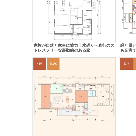
家族が自然と家事に協力！水廻りへ直行のス
緑と風
トレスフリーな裏動線のある家
も充実
43坪
3LDK
43坪