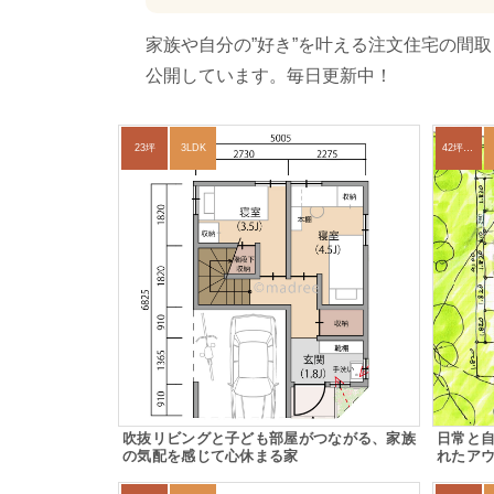
家族や自分の”好き”を叶える注文住宅の間
公開しています。毎日更新中！
23坪
3LDK
42坪～45坪
吹抜リビングと子ども部屋がつながる、家族
日常と
の気配を感じて心休まる家
れたア