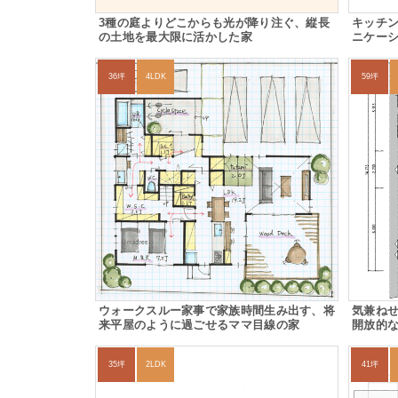
3種の庭よりどこからも光が降り注ぐ、縦長
キッチ
の土地を最大限に活かした家
ニケー
36坪
4LDK
59坪
ウォークスルー家事で家族時間生み出す、将
気兼ね
来平屋のように過ごせるママ目線の家
開放的
35坪
2LDK
41坪