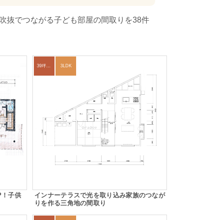
吹抜でつながる子ども部屋の間取りを38件
39坪～42坪
3LDK
P！子供
インナーテラスで光を取り込み家族のつなが
りを作る三角地の間取り