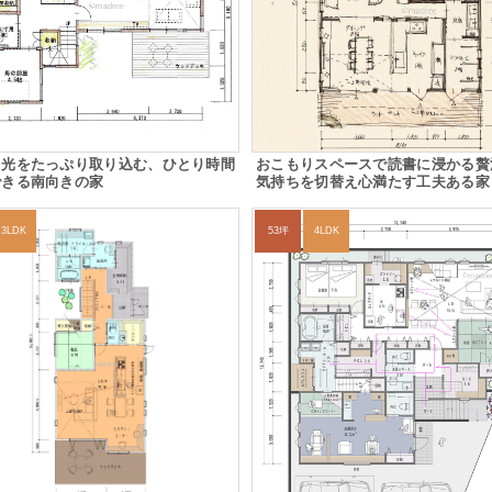
と光をたっぷり取り込む、ひとり時間
おこもりスペースで読書に浸かる贅
できる南向きの家
気持ちを切替え心満たす工夫ある家
3LDK
53坪
4LDK