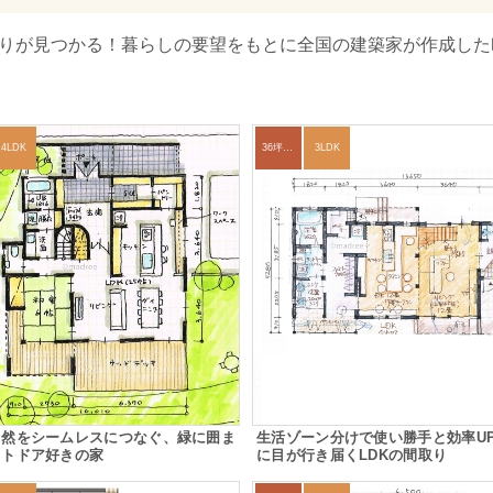
取りが見つかる！暮らしの要望をもとに全国の建築家が作成した
4LDK
36坪～39坪
3LDK
自然をシームレスにつなぐ、緑に囲ま
生活ゾーン分けで使い勝手と効率U
ウトドア好きの家
に目が行き届くLDKの間取り