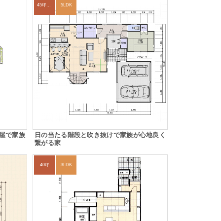
45坪～49坪
5LDK
屋で家族
日の当たる階段と吹き抜けで家族が心地良く
繋がる家
40坪
3LDK