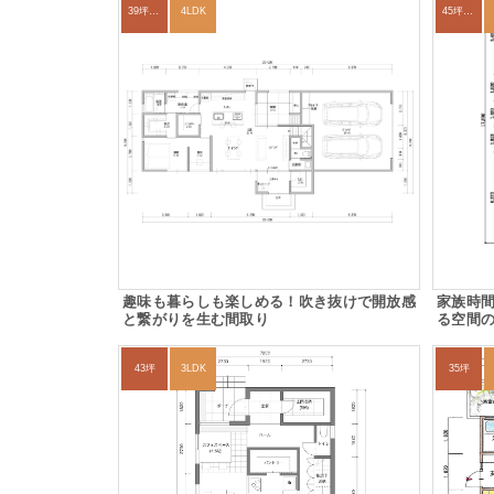
39坪～42坪
4LDK
45坪～49坪
趣味も暮らしも楽しめる！吹き抜けで開放感
家族時
と繋がりを生む間取り
る空間
43坪
3LDK
35坪