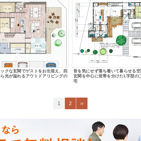
ミックな玄関でゲストをお出迎え、四
音を気にせず落ち着いて暮らせる空
から光が溢れるアウトドアリビングの
玄関を中心に世帯を分けたL字型の
宅
1
2
››