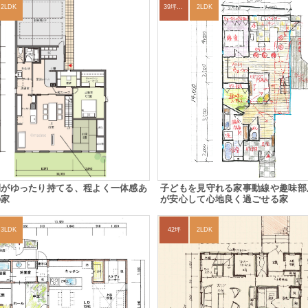
2LDK
39坪～42坪
2LDK
間がゆったり持てる、程よく一体感あ
子どもを見守れる家事動線や趣味部
の家
が安心して心地良く過ごせる家
3LDK
42坪
2LDK