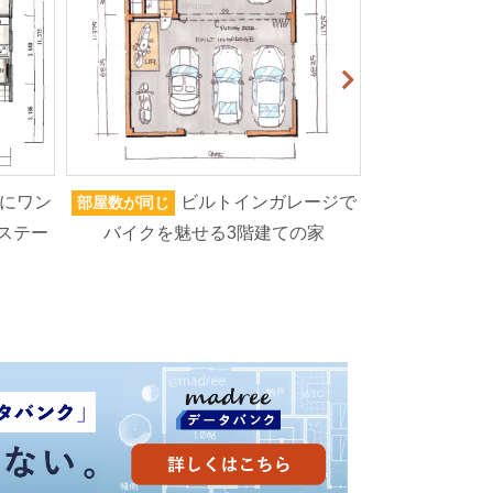
にワン
ビルトインガレージで
部屋数が同じ
家族人数が同じ
ステー
バイクを魅せる3階建ての家
ろいろなもの
高