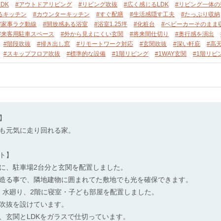
DK
#アウトドアリビング
#リビング吹抜
#広く感じるLDK
#リビング一体の
るキッチン
#カウンターキッチン
#すぐ配膳
#生活感隠す工夫
#たっぷり収納
#家事ラク動線
#開放感ある浴室
#浴室1.25坪
#化粧台
#ベビーカーそのまま
#来客用駐車スペース
#外から見えにくい玄関
#将来間仕切り
#奥行感を演出
#階段吹抜
#掃き出し窓
#リモートワーク対応
#玄関吹抜
#深い軒庇
#高
#スキップフロア吹抜
#標準的な設備
#1階リビング
#1WAY玄関
#1階リビ
】
も元気に走り回れる家。
ト】
に、駐車場2台分と玄関を配置しました。
造る事で、隣地建物に囲まれてた敷地でも光を確保できます。
K・水廻り、2階に寝室・子ども部屋を配置しました。
吹抜を設けています。
、玄関とLDKをガラスで仕切っています。