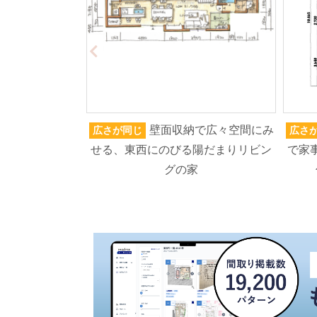
壁面収納で広々空間にみ
広さが同じ
広さ
せる、東西にのびる陽だまりリビン
で家
グの家