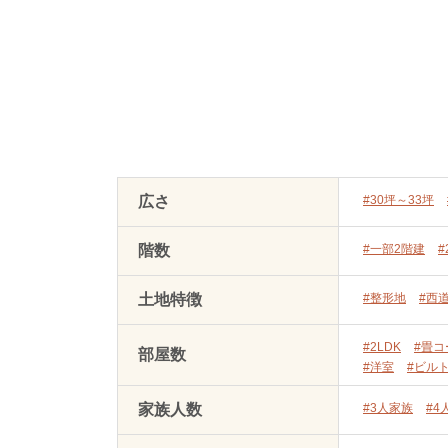
広さ
#30坪～33坪
階数
#一部2階建
#
土地特徴
#整形地
#西
#2LDK
#畳コ
部屋数
#洋室
#ビル
家族人数
#3人家族
#4