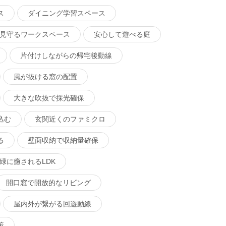
ス
ダイニング学習スペース
見守るワークスペース
安心して遊べる庭
片付けしながらの帰宅後動線
風が抜ける窓の配置
大きな吹抜で採光確保
込む
玄関近くのファミクロ
る
壁面収納で収納量確保
緑に癒されるLDK
開口窓で開放的なリビング
屋内外が繋がる回遊動線
策