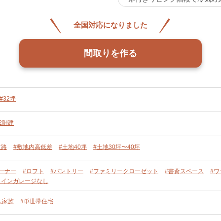
全国対応になりました
間取りを作る
#32坪
2階建
道路
#敷地内高低差
#土地40坪
#土地30坪〜40坪
ーナー
#ロフト
#パントリー
#ファミリークローゼット
#書斎スペース
#
トインガレージなし
人家族
#単世帯住宅