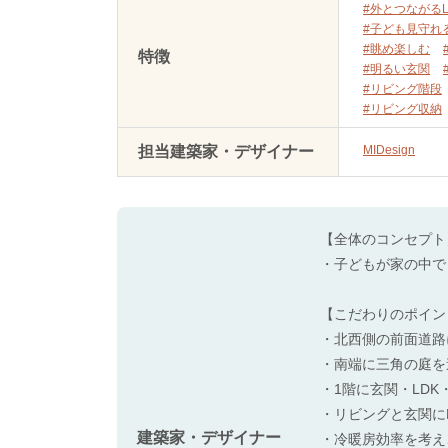
#外とつながるL
#子ども見守れ
#眺め楽しむ
特徴
#明るい玄関
#リビング階段
#リビング収納
担当建築家・デザイナー
MIDesign
【全体のコンセプト
・子どもが家の中で
【こだわりのポイン
・北西側の前面道路
・南端に三角の庭を
・1階に玄関・LD
・リビングと玄関に
建築家・デザイナー
・冷暖房効率を考え