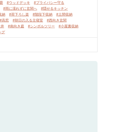
畳
#ウッドデッキ
#プライバシー守る
#雨に濡れずに玄関へ
#隠せるキッチン
収納
#荷下ろし楽
#階段下収納
#土間収納
#高窓
#朝日の入る主寝室
#西向き玄関
天井
#南向き庭
#シンボルツリー
#小屋裏収納
ング