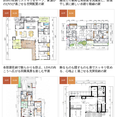
好みの収納でスッキリをキープ、家族が
陽当たり最高な角部屋を洗濯室に、部屋
のびのび過ごせる空間配置の家
干し派に嬉しい水廻り動線の家
33坪
4LDK
42坪
3LDK
各部屋収納で散らかりを防止、LDKの向
飾るものも隠すものも扉でスッキリ収め
こうへ広がる田園風景を楽しむ平屋
る、心地よく過ごせる充実収納の家
25坪
2LDK
24坪
2LDK