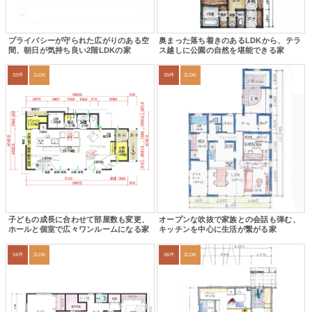
プライバシーが守られた広がりのある空
奥まった落ち着きのあるLDKから、テラ
間、朝日が気持ち良い2階LDKの家
ス越しに公園の自然を堪能できる家
33坪
1LDK
39坪
2LDK
子どもの成長に合わせて部屋数も変更、
オープンな吹抜で家族との会話も弾む、
ホールと個室で広々ワンルームになる家
キッチンを中心に生活が繋がる家
34坪
2LDK
38坪
2LDK