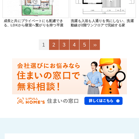
成長と共にプライベートにも配慮でき
洗濯も入浴も人通りを気にしない、洗濯
る、LDKから寝室へ繋がりを持つ平屋
動線が2階ワンフロアで完結する家
1
2
3
4
5
››