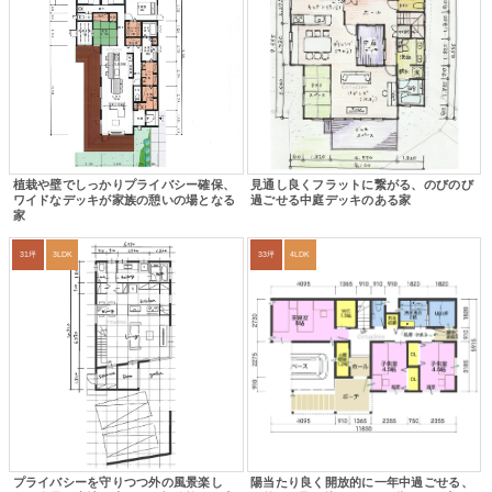
植栽や壁でしっかりプライバシー確保、
見通し良くフラットに繋がる、のびのび
ワイドなデッキが家族の憩いの場となる
過ごせる中庭デッキのある家
家
31坪
3LDK
33坪
4LDK
プライバシーを守りつつ外の風景楽し
陽当たり良く開放的に一年中過ごせる、