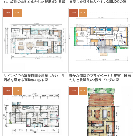
む、縦長の土地を生かした視線抜ける家
日差しを取り込みやすい2階LDKの家
32坪
3LDK
35坪
4LDK
リビングでの家族時間を邪魔しない、生
静かな個室でプライベートも充実、日当
活感を隠せる裏動線のある家
たりと眺望良い2階リビングの家
36坪
4LDK
33坪
3LDK