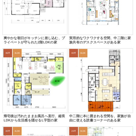
爽やかな朝日がキッチンに差し込む、プ
実用的なワクワクする空間、中二階に家
ライベートが守られた2階LDKの家
族共有のデスクスペースがある家
36坪
3LDK
40坪
3LDK
帰宅後は汚れたままお風呂へ直行、縦長
中二階に本に囲まれる空間を、家族が自
LDKから生活感を隠せるL字型の家
由に使える読書コーナーのある家
40坪
4LDK
24坪
3LDK