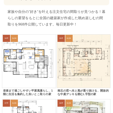
家族や自分の”好き”を叶える注文住宅の間取りが見つかる！暮
らしの要望をもとに全国の建築家が作成した眺め楽しむの間
取りを968件公開しています。毎日更新中！
34坪
3LDK
35坪
4LDK
老後まで過ごしやすい平屋風暮らし、1
南北の窓へ光と風が通り抜ける、開放的
階に生活を集約した良いとこ取りの家
な中庭デッキを囲むL字型の家
37坪
4LDK
36坪
3LDK