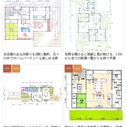
生活感のある水廻りを2階に集約、広々
玄関を開けると視線と風が抜ける、LDK
LDKでホームパーティーも楽しめる家
から全ての部屋へ繋がりを持つ平屋
40坪
3LDK
36坪
5LDK