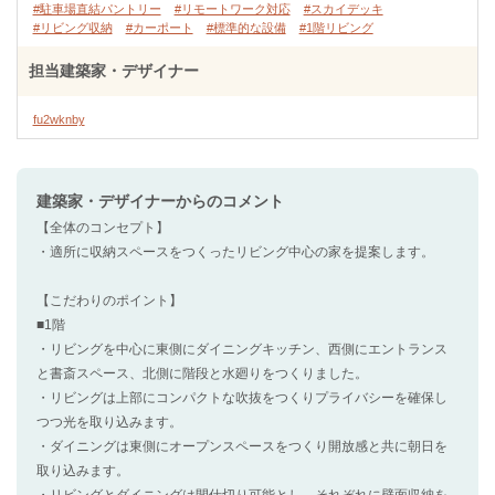
#駐車場直結パントリー
#リモートワーク対応
#スカイデッキ
#リビング収納
#カーポート
#標準的な設備
#1階リビング
担当建築家・デザイナー
fu2wknby
建築家・デザイナー
からのコメント
【全体のコンセプト】
・適所に収納スペースをつくったリビング中心の家を提案します。
【こだわりのポイント】
■1階
・リビングを中心に東側にダイニングキッチン、西側にエントランス
と書斎スペース、北側に階段と水廻りをつくりました。
・リビングは上部にコンパクトな吹抜をつくりプライバシーを確保し
つつ光を取り込みます。
・ダイニングは東側にオープンスペースをつくり開放感と共に朝日を
取り込みます。