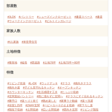
部屋数
#3LDK
#パントリー
#シューズインクローゼット
#書斎スペース
#書斎
#ウォークインクローゼット
#ビルトインガレージ
家族人数
#4人家族
#単世帯住宅
土地特徴
#整形地
#縦長
#西道路
#土地78坪
#土地70坪〜80坪
特徴
#リビング吹抜
#L+DK
#ウッドデッキ
#テラス
#南向きテラス
#南向き庭
#子ども見守れるキッチン
#オープンキッチン
#カウンターキッチン
#生活感隠す工夫
#たっぷり収納
#玄関直結パントリー
#雨に濡れずに玄関へ
#テラスにすぐ出れるキッチン
#勝手口
#楽々ゴミ捨て
#眺め楽しむ
#家事ラク動線
#楽々洗濯
#浴室1.25坪
#2WAY玄関
#ベビーカーそのまま収納
#荷下ろし楽
#階段下収納
#土間収納
#広い土間収納
#西向き玄関
#リビング階段