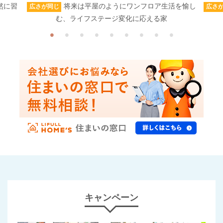
然に習
将来は平屋のようにワンフロア生活を愉し
広さが同じ
広さ
む、ライフステージ変化に応える家
キャンペーン