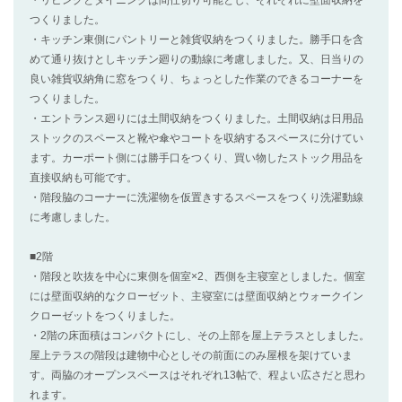
・リビングとダイニングは間仕切り可能とし、それぞれに壁面収納を
つくりました。
・キッチン東側にパントリーと雑貨収納をつくりました。勝手口を含
めて通り抜けとしキッチン廻りの動線に考慮しました。又、日当りの
良い雑貨収納角に窓をつくり、ちょっとした作業のできるコーナーを
つくりました。
・エントランス廻りには土間収納をつくりました。土間収納は日用品
ストックのスペースと靴や傘やコートを収納するスペースに分けてい
ます。カーポート側には勝手口をつくり、買い物したストック用品を
直接収納も可能です。
・階段脇のコーナーに洗濯物を仮置きするスペースをつくり洗濯動線
に考慮しました。
■2階
・階段と吹抜を中心に東側を個室×2、西側を主寝室としました。個室
には壁面収納的なクローゼット、主寝室には壁面収納とウォークイン
クローゼットをつくりました。
・2階の床面積はコンパクトにし、その上部を屋上テラスとしました。
屋上テラスの階段は建物中心としその前面にのみ屋根を架けていま
す。両脇のオープンスペースはそれぞれ13帖で、程よい広さだと思わ
れます。