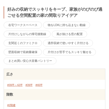
好みの収納でスッキリをキープ、家族がのびのび過
ごせる空間配置の家の間取りアイデア
在宅ワークスーペース
物をLDKに持ち込まない動線
片付けしながらの帰宅後動線
風が抜ける窓の配置
玄関近くのファミクロ
適所収納で使いやすく片付ける
壁面収納で収納量確保
片付けが苦手でもスッキリ魅せる
まとめ買い安心大容量パントリー
広さ
#39坪～42坪
#39坪
#40坪
階数
#2階建