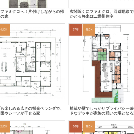
らファミクロへ！片付けしながらの帰
玄関近くにファミクロ、回遊動線で
線の家
かどる将来は二世帯住宅
4LDK
37坪
4LDK
プも楽しめる広さの採光ベランダで、
植栽や壁でしっかりプライバシー確
布団やシーツが干せる家
ドなデッキが家族の憩いの場となる
2LDK
36坪
3LDK