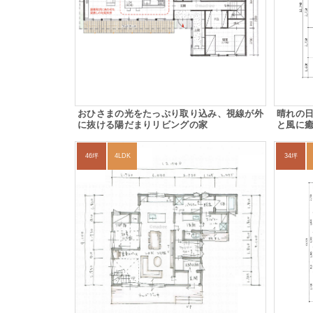
おひさまの光をたっぷり取り込み、視線が外
晴れの
に抜ける陽だまりリビングの家
と風に
46坪
4LDK
34坪