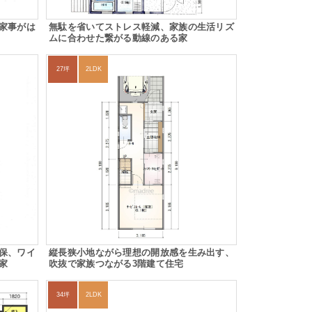
家事がは
無駄を省いてストレス軽減、家族の生活リズ
ムに合わせた繋がる動線のある家
27坪
2LDK
保、ワイ
縦長狭小地ながら理想の開放感を生み出す、
家
吹抜で家族つながる3階建て住宅
34坪
2LDK