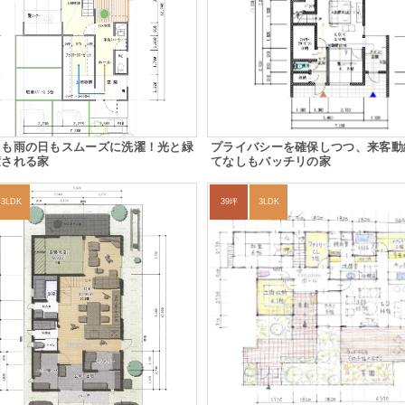
日も雨の日もスムーズに洗濯！光と緑
プライバシーを確保しつつ、来客動
癒される家
てなしもバッチリの家
3LDK
39坪
3LDK