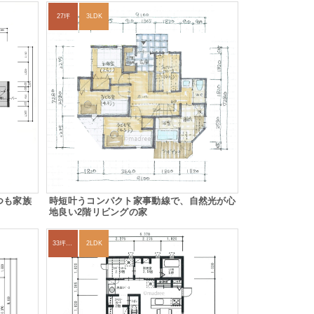
27坪
3LDK
つも家族
時短叶うコンパクト家事動線で、自然光が心
地良い2階リビングの家
33坪～36坪
2LDK