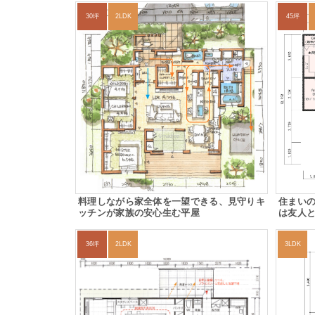
30坪
2LDK
45坪
料理しながら家全体を一望できる、見守りキ
住まい
ッチンが家族の安心生む平屋
は友人
36坪
2LDK
3LDK