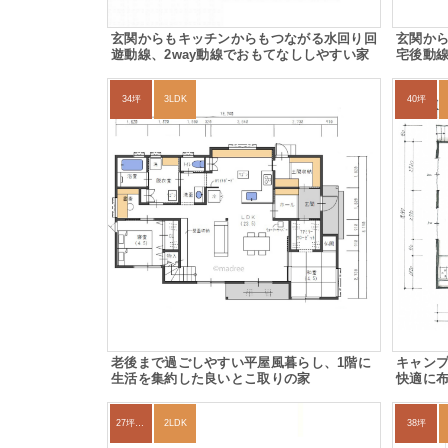
玄関からもキッチンからもつながる水回り回
玄関か
遊動線、2way動線でおもてなししやすい家
宅後動
34坪
3LDK
40坪
老後まで過ごしやすい平屋風暮らし、1階に
キャン
生活を集約した良いとこ取りの家
快適に
27坪〜30坪
2LDK
38坪