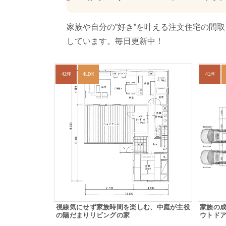
家族や自分の”好き”を叶える注文住宅の間
しています。毎日更新中！
42坪
4LDK
41坪
視線気にせず家族時間を楽しむ、中庭が主役
家族の
の陽だまりリビングの家
ウトド