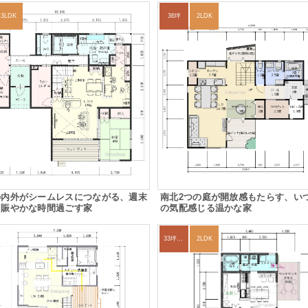
3LDK
36坪
2LDK
の内外がシームレスにつながる、週末
南北2つの庭が開放感もたらす、い
と賑やかな時間過ごす家
の気配感じる温かな家
33坪～36坪
2LDK