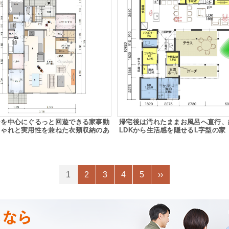
ンを中心にぐるっと回遊できる家事動
帰宅後は汚れたままお風呂へ直行、
しゃれと実用性を兼ねた衣類収納のあ
LDKから生活感を隠せるL字型の家
1
2
3
4
5
››