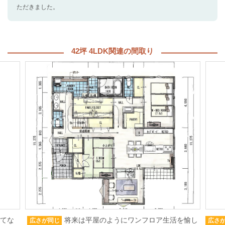
ただきました。
42坪 4LDK関連の間取り
もてな
将来は平屋のようにワンフロア生活を愉し
広さが同じ
広さ