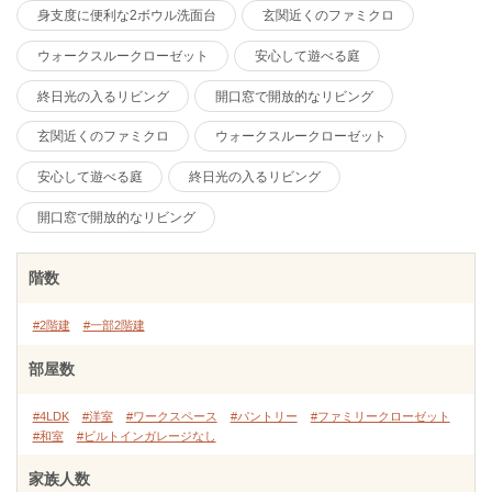
身支度に便利な2ボウル洗面台
玄関近くのファミクロ
ウォークスルークローゼット
安心して遊べる庭
終日光の入るリビング
開口窓で開放的なリビング
玄関近くのファミクロ
ウォークスルークローゼット
安心して遊べる庭
終日光の入るリビング
開口窓で開放的なリビング
階数
#2階建
#一部2階建
部屋数
#4LDK
#洋室
#ワークスペース
#パントリー
#ファミリークローゼット
#和室
#ビルトインガレージなし
家族人数