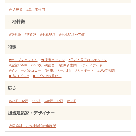
#4人家族
#単世帯住宅
土地特徴
#整形地
#西道路
#土地65坪
#土地60坪〜70坪
特徴
#オープンキッチン
#L字型キッチン
#子ども見守れるキッチン
#浴室1.25坪
#2ボウル洗面台
#西向き玄関
#ウッドデッキ
#インナーバルコニー
#駐車スペース2台
#カーポート
#1WAY玄関
#1階リビング
#リビング吹抜なし
広さ
#39坪～42坪
#42坪
#39坪～42坪
#42坪
担当建築家・デザイナー
有限会社 八木建築設計事務所