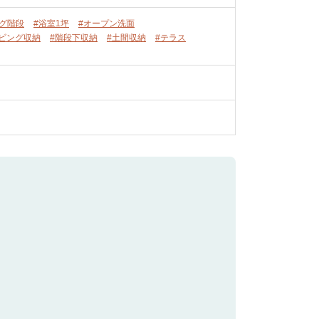
ング階段
#浴室1坪
#オープン洗面
リビング収納
#階段下収納
#土間収納
#テラス