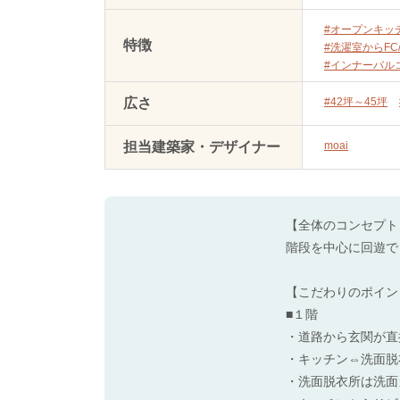
#オープンキッ
特徴
#洗濯室からFC
#インナーバル
広さ
#42坪～45坪
担当建築家・デザイナー
moai
【全体のコンセプト
階段を中心に回遊で
【こだわりのポイン
■１階
・道路から玄関が直
・キッチン⇔洗面脱
・洗面脱衣所は洗面