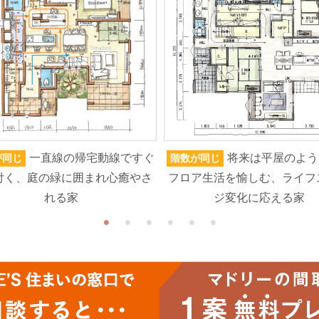
一直線の帰宅動線ですぐ
将来は平屋のよう
が同じ
階数が同じ
付く、庭の緑に囲まれ心癒やさ
フロア生活を愉しむ、ライフ
れる家
ジ変化に応える家