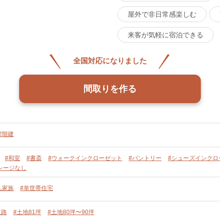
屋外で非日常感楽しむ
来客が気軽に宿泊できる
全国対応になりました
間取りを作る
2階建
#和室
#書斎
#ウォークインクローゼット
#パントリー
#シューズインクロ
レージなし
人家族
#単世帯住宅
道路
#土地81坪
#土地80坪〜90坪