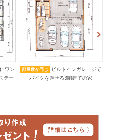
にワン
ビルトインガレージで
部屋数が同じ
家族人数が同じ
ステー
バイクを魅せる3階建ての家
ろいろなもの
高