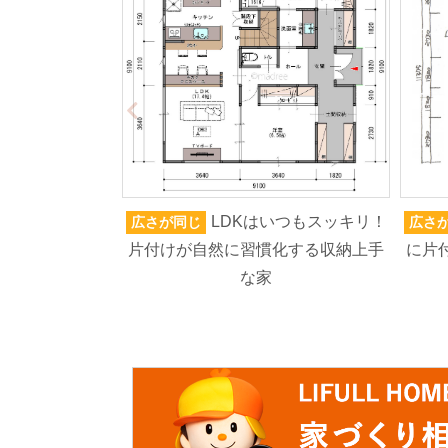
LDKはいつもスッキリ！
広さが同じ
広さ
片付けが自然に習慣化する収納上手
に片
な家