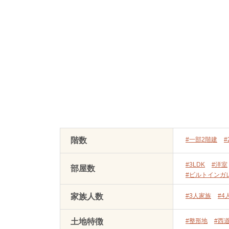
階数
#一部2階建
#
#3LDK
#洋室
部屋数
#ビルトインガ
家族人数
#3人家族
#4
土地特徴
#整形地
#西