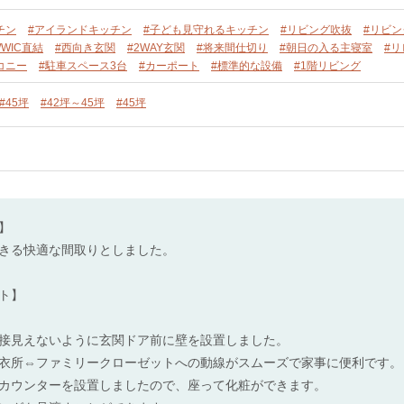
チン
#アイランドキッチン
#子ども見守れるキッチン
#リビング吹抜
#リビ
/WIC直結
#西向き玄関
#2WAY玄関
#将来間仕切り
#朝日の入る主寝室
#
コニー
#駐車スペース3台
#カーポート
#標準的な設備
#1階リビング
#45坪
#42坪～45坪
#45坪
】
きる快適な間取りとしました。
ト】
接見えないように玄関ドア前に壁を設置しました。
衣所⇔ファミリークローゼットへの動線がスムーズで家事に便利です。
カウンターを設置しましたので、座って化粧ができます。