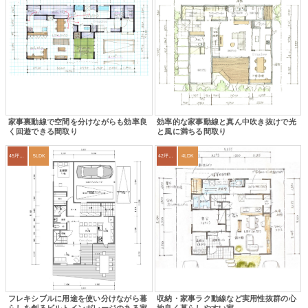
家事裏動線で空間を分けながらも効率良
効率的な家事動線と真ん中吹き抜けで光
く回遊できる間取り
と風に満ちる間取り
45坪～49坪
5LDK
42坪～45坪
4LDK
フレキシブルに用途を使い分けながら暮
収納・家事ラク動線など実用性抜群の心