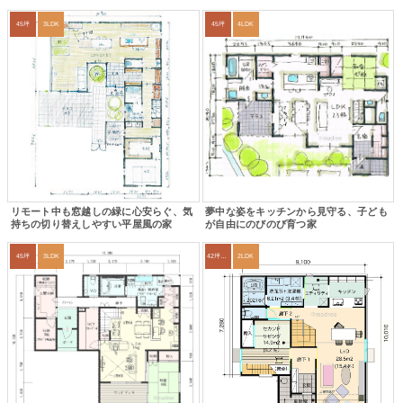
45坪
3LDK
45坪
4LDK
リモート中も窓越しの緑に心安らぐ、気
夢中な姿をキッチンから見守る、子ども
持ちの切り替えしやすい平屋風の家
が自由にのびのび育つ家
45坪
3LDK
42坪～45坪
2LDK