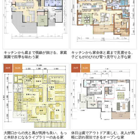
キッチンから庭まで視線が抜ける、家庭
キッチンから家全体と庭まで見渡せる、
菜園で四季を味わう家
子どもがのびのび育つ見守り上手な家
45坪
3LDK
45坪
3LDK
大開口からの光と風が気持ち良い、もっ
休日は庭でアウトドア楽しむ、友人が気
と本好きになるライブラリーのある家
軽に訪れ宿泊できるオープンな家