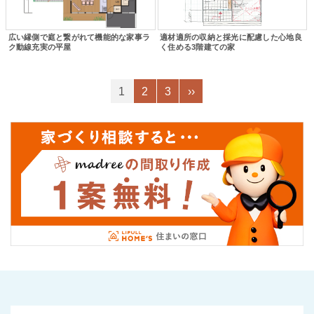
広い縁側で庭と繋がれて機能的な家事ラ
適材適所の収納と採光に配慮した心地良
ク動線充実の平屋
く住める3階建ての家
1
2
3
››