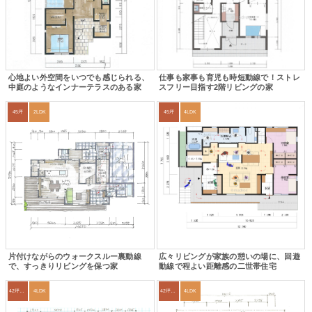
心地よい外空間をいつでも感じられる、
仕事も家事も育児も時短動線で！ストレ
中庭のようなインナーテラスのある家
スフリー目指す2階リビングの家
45坪
2LDK
45坪
4LDK
片付けながらのウォークスルー裏動線
広々リビングが家族の憩いの場に、回遊
で、すっきりリビングを保つ家
動線で程よい距離感の二世帯住宅
42坪～45坪
4LDK
42坪～45坪
4LDK