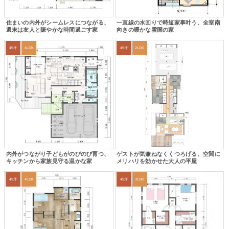
住まいの内外がシームレスにつながる、
一直線の水回りで時短家事叶う、全室南
週末は友人と賑やかな時間過ごす家
向きの暖かな雪国の家
45坪
4LDK
45坪
2LDK
内外がつながり子どもがのびのび育つ、
ゲストが気兼ねなくくつろげる、空間に
キッチンから家族見守る温かな家
メリハリを効かせた大人の平屋
45坪
4LDK
45坪
3LDK