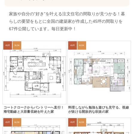
家族や自分の”好き”を叶える注文住宅の間取りが見つかる！暮
らしの要望をもとに全国の建築家が作成した45坪の間取りを
67件公開しています。毎日更新中！
45坪
3LDK
45坪
4LDK
コートクロークからパントリーへ直行！
料理しながら勉強も遊びも見守る、視線
帰宅動線と大容量収納を叶えた家
が抜ける開放的な吹抜の家
45坪
6LDK
45坪
4LDK