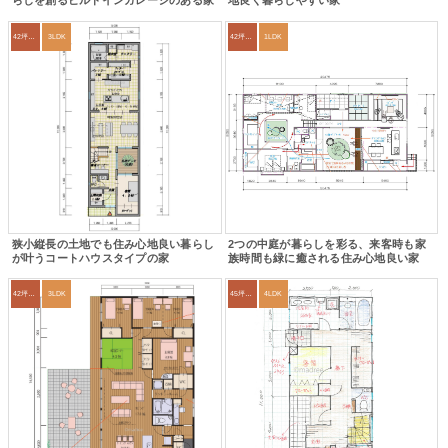
らしを創るビルトインガレージのある家
地良く暮らしやすい家
42坪～45坪
3LDK
42坪～45坪
1LDK
狭小縦長の土地でも住み心地良い暮らし
2つの中庭が暮らしを彩る、来客時も家
が叶うコートハウスタイプの家
族時間も緑に癒される住み心地良い家
42坪～45坪
3LDK
45坪～49坪
4LDK