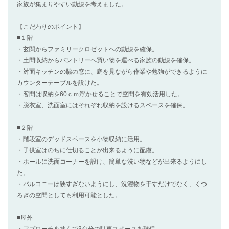
家族が集まりやすい動線を考えました。
【こだわりのポイント】
■１階
・玄関からファミリークロゼットへの動線を確保。
・土間収納からパントリーへ買い物を運べる家族の動線を確保。
・対面キッチンの脇の窓に、庭を見ながら作業や勉強ができるように
カウンターテーブルを設けた。
・客間は収納を60ｃｍ浮かせることで空間を有効活用した。
・脱衣室、洗面室にはそれぞれ収納を設けるスペースを確保。
■２階
・階段室のデッドスペースを小物収納に活用。
・子供室はのちに仕切ることが出来るように配慮。
・ホールに洗面コーナーを設け、簡単な洗い物などが出来るようにし
た。
・バルコニーは狭すぎないようにし、洗濯物を干すだけでなく、くつ
ろぎの空間としても利用可能とした。
■屋外