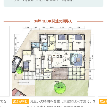
・アプローチを挟んで3台分の駐車スペースを確保。
34坪 3LDK関連の間取り
もてな
お互いの時間を尊重し大空間LDKで集う、3
広さが同じ
広さ