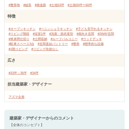
#整形地
#縦長
#南道路
#土地53坪
#土地50坪〜60坪
特徴
#オープンキッチン
#ペニンシュラキッチン
#子ども見守れるキッチン
#リビング階段
#浴室1坪
#洗面・脱衣室別
#南向き玄関
#2WAY玄関
#将来間仕切り
#土間収納
#ルーフバルコニー
#ウッドデッキ
#駐車スペース3台
#玄関直結パントリー
#整形
#標準的な設備
#1階リビング
#リビング吹抜なし
広さ
#33坪～36坪
#34坪
担当建築家・デザイナー
アズマ企画
建築家・デザイナー
からのコメント
【全体のコンセプト】