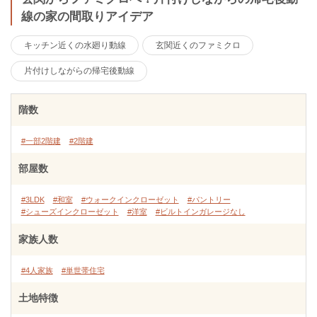
線の家の間取りアイデア
キッチン近くの水廻り動線
玄関近くのファミクロ
片付けしながらの帰宅後動線
階数
#一部2階建
#2階建
部屋数
#3LDK
#和室
#ウォークインクローゼット
#パントリー
#シューズインクローゼット
#洋室
#ビルトインガレージなし
家族人数
#4人家族
#単世帯住宅
土地特徴