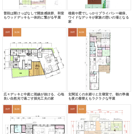
普段は開けっぱなしで開放感抜群、和室
植栽や壁でしっかりプライバシー確保、
もウッドデッキも一体的に繋がる平屋
ワイドなデッキが家族の憩いの場となる
家
39坪
3LDK
39坪
4LDK
広々デッキと中庭に視線が抜ける、心地
玄関近くの水廻りと主寝室で、朝の準備
良い自然光で過ごす採光工夫の家
も夜の着替えもラクラクな平屋
35坪
3LDK
33坪
5LDK