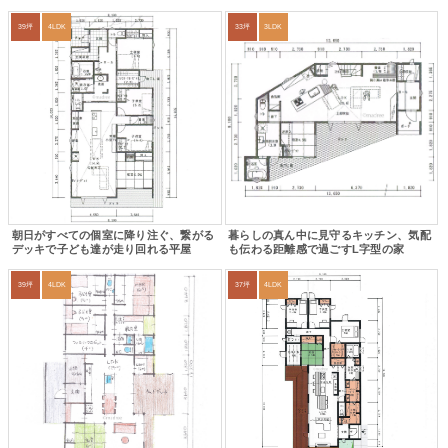
39坪
4LDK
33坪
3LDK
朝日がすべての個室に降り注ぐ、繋がる
暮らしの真ん中に見守るキッチン、気配
デッキで子ども達が走り回れる平屋
も伝わる距離感で過ごすL字型の家
39坪
4LDK
37坪
4LDK