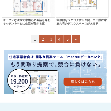
オープンな吹抜で家族との会話も弾む、
実用的なワクワクする空間、中二階に家
キッチンを中心に生活が繋がる家
族共有のデスクスペースがある家
1
2
3
4
5
››