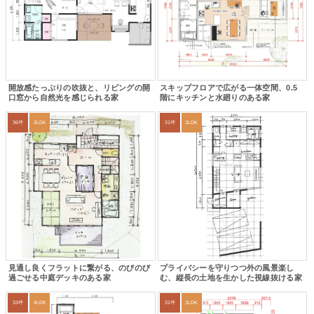
開放感たっぷりの吹抜と、リビングの開
スキップフロアで広がる一体空間、0.5
口窓から自然光を感じられる家
階にキッチンと水廻りのある家
36坪
3LDK
31坪
3LDK
見通し良くフラットに繋がる、のびのび
プライバシーを守りつつ外の風景楽し
過ごせる中庭デッキのある家
む、縦長の土地を生かした視線抜ける家
33坪
4LDK
31坪
3LDK