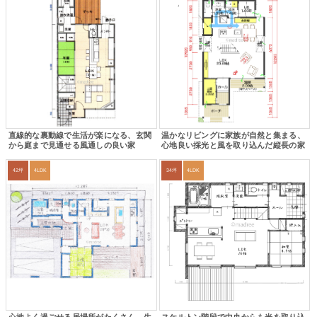
直線的な裏動線で生活が楽になる、玄関
温かなリビングに家族が自然と集まる、
から庭まで見通せる風通しの良い家
心地良い採光と風を取り込んだ縦長の家
42坪
4LDK
34坪
4LDK