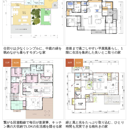
仕切りは少なくシンプルに、中庭の緑を
老後まで過ごしやすい平屋風暮らし、1
眺めながら暮らすモダンな家
階に生活を集約した良いとこ取りの家
71坪
6LDK
35坪
3LDK
繋がる回遊動線で毎日が楽家事、キッチ
緑と風と光をたっぷり取り込む、ひとり
ン裏の大収納でLDKの生活感を隠せる家
時間も充実できる南向きの家