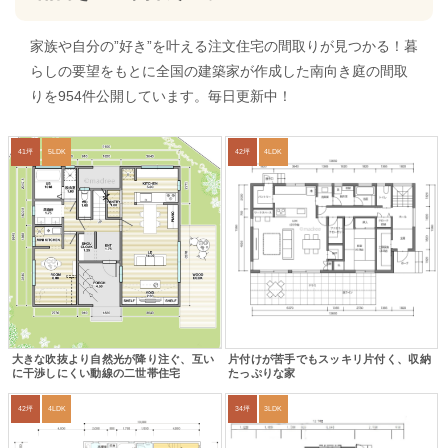
家族や自分の”好き”を叶える注文住宅の間取りが見つかる！暮
らしの要望をもとに全国の建築家が作成した南向き庭の間取
りを954件公開しています。毎日更新中！
41坪
5LDK
42坪
4LDK
大きな吹抜より自然光が降り注ぐ、互い
片付けが苦手でもスッキリ片付く、収納
に干渉しにくい動線の二世帯住宅
たっぷりな家
42坪
4LDK
34坪
3LDK