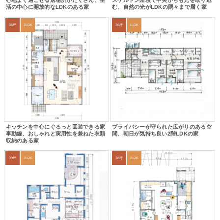
心地よく過ごせる居場所がたくさん、生
スケルトン階段で中央からも光を取り込
活の中心に開放的なLDKのある家
む、自然の光がLDKの隅々まで届く家
38坪
2LDK
36坪
4LDK
キッチンを中心にぐるっと回遊できる家
プライバシーが守られた広がりのある空
事動線、おしゃれと実用性を兼ねた衣類
間、朝日が気持ち良い2階LDKの家
収納のある家
39坪
2LDK
38坪
2LDK