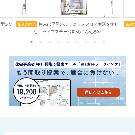
型SIC
将来は平屋のようにワンフロア生活を愉し
広さが同じ
広さ
む、ライフステージ変化に応える家