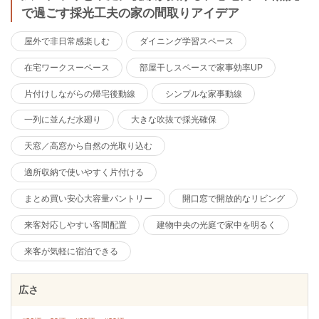
で過ごす採光工夫の家の間取りアイデア
屋外で非日常感楽しむ
ダイニング学習スペース
在宅ワークスーペース
部屋干しスペースで家事効率UP
片付けしながらの帰宅後動線
シンプルな家事動線
一列に並んだ水廻り
大きな吹抜で採光確保
天窓／高窓から自然の光取り込む
適所収納で使いやすく片付ける
まとめ買い安心大容量パントリー
開口窓で開放的なリビング
来客対応しやすい客間配置
建物中央の光庭で家中を明るく
来客が気軽に宿泊できる
広さ