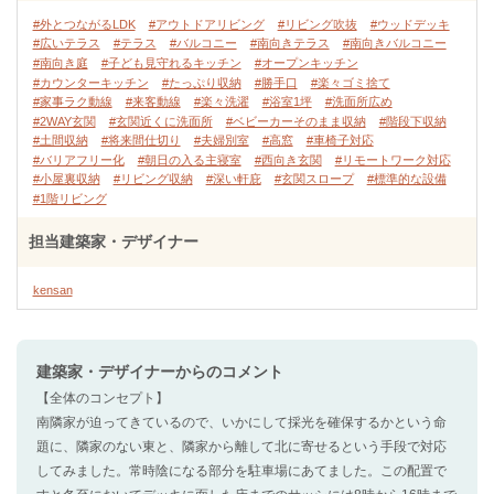
#外とつながるLDK
#アウトドアリビング
#リビング吹抜
#ウッドデッキ
#広いテラス
#テラス
#バルコニー
#南向きテラス
#南向きバルコニー
#南向き庭
#子ども見守れるキッチン
#オープンキッチン
#カウンターキッチン
#たっぷり収納
#勝手口
#楽々ゴミ捨て
#家事ラク動線
#来客動線
#楽々洗濯
#浴室1坪
#洗面所広め
#2WAY玄関
#玄関近くに洗面所
#ベビーカーそのまま収納
#階段下収納
#土間収納
#将来間仕切り
#夫婦別室
#高窓
#車椅子対応
#バリアフリー化
#朝日の入る主寝室
#西向き玄関
#リモートワーク対応
#小屋裏収納
#リビング収納
#深い軒庇
#玄関スロープ
#標準的な設備
#1階リビング
担当建築家・デザイナー
kensan
建築家・デザイナー
からのコメント
【全体のコンセプト】
南隣家が迫ってきているので、いかにして採光を確保するかという命
題に、隣家のない東と、隣家から離して北に寄せるという手段で対応
してみました。常時陰になる部分を駐車場にあてました。この配置で