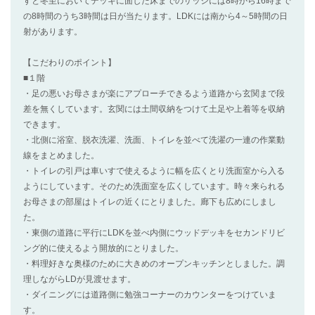
すと冬至においてデッキに面した床までのサッシには8時から16時まで
の8時間のうち3時間は日が当たります。LDKには南から4～5時間の日
射があります。
【こだわりのポイント】
■１階
・足の悪いお母さまが楽にアプローチできるよう道路から玄関まで段
差を無くしています。玄関には土間収納をつけて土足や上着等を収納
できます。
・北側に浴室、脱衣洗濯、洗面、トイレを並べて洗濯の一連の作業動
線をまとめました。
・トイレの引戸は車いすで使えるように幅を広くとり洗面室から入る
ようにしています。そのため洗面室を広くしています。時々来られる
お母さまの部屋はトイレの近くにとりました。廊下も広めにしまし
た。
・東側の道路に平行にLDKを並べ内側にウッドデッキをセカンドリビ
ング的に使えるよう開放的にとりました。
・料理好きな奥様のために大きめのオープンキッチンとしました。調
理しながらLDが見渡せます。
・ダイニングには道路側に勉強コーナーのカウンターをつけていま
す。