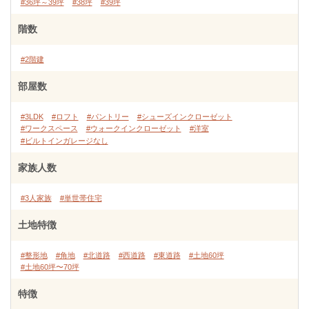
#36坪～39坪
#38坪
#39坪
階数
#2階建
部屋数
#3LDK
#ロフト
#パントリー
#シューズインクローゼット
#ワークスペース
#ウォークインクローゼット
#洋室
#ビルトインガレージなし
家族人数
#3人家族
#単世帯住宅
土地特徴
#整形地
#角地
#北道路
#西道路
#東道路
#土地60坪
#土地60坪〜70坪
特徴