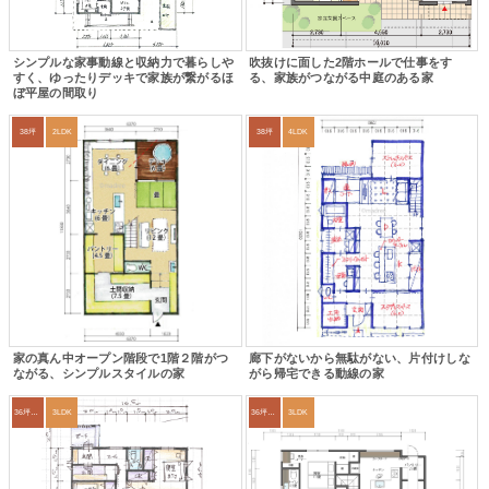
シンプルな家事動線と収納力で暮らしや
吹抜けに面した2階ホールで仕事をす
すく、ゆったりデッキで家族が繋がるほ
る、家族がつながる中庭のある家
ぼ平屋の間取り
38坪
2LDK
38坪
4LDK
家の真ん中オープン階段で1階２階がつ
廊下がないから無駄がない、片付けしな
ながる、シンプルスタイルの家
がら帰宅できる動線の家
36坪～39坪
3LDK
36坪～39坪
3LDK