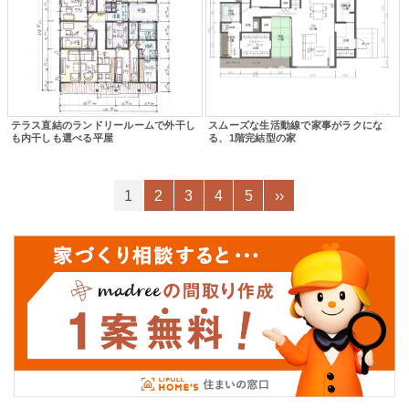
テラス直結のランドリールームで外干し
スムーズな生活動線で家事がラクにな
も内干しも選べる平屋
る、1階完結型の家
1
2
3
4
5
››