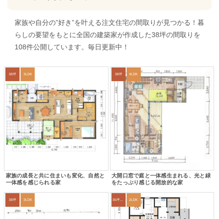
家族や自分の”好き”を叶える注文住宅の間取りが見つかる！暮
らしの要望をもとに全国の建築家が作成した38坪の間取りを
108件公開しています。毎日更新中！
38坪
3LDK
38坪
4LDK
家族の成長と共に住まいも変化、自然と
大開口窓で庭と一体感生まれる、光と緑
一体感を感じられる家
をたっぷり感じる開放的な家
38坪
3LDK
36坪～39坪
2LDK