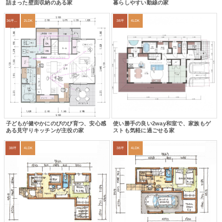
詰まった壁面収納のある家
暮らしやすい動線の家
36坪～39坪
2LDK
38坪
4LDK
子どもが健やかにのびのび育つ、安心感
使い勝手の良い2way和室で、家族もゲ
ある見守りキッチンが主役の家
ストも気軽に過ごせる家
38坪
4LDK
38坪
4LDK