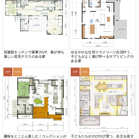
回遊型キッチンで家事力UP、春が待ち
ゆるやかな仕切りでメリハリ生活叶う、
遠しい花見テラスのある家
子どもがよく遊び学べるサブリビングの
ある家
38坪
3LDK
38坪
4LDK
趣味をとことん楽しむ！コレクションが
子どもたちがのびのび育つ、自立を促す