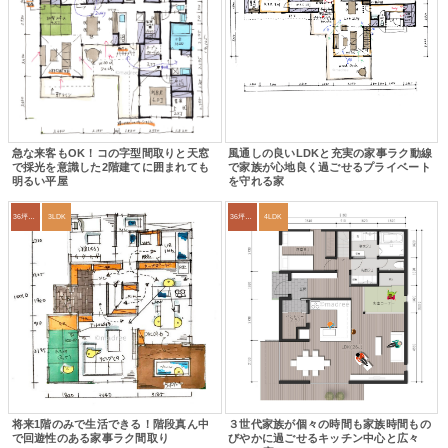
急な来客もOK！コの字型間取りと天窓
風通しの良いLDKと充実の家事ラク動線
で採光を意識した2階建てに囲まれても
で家族が心地良く過ごせるプライベート
明るい平屋
を守れる家
36坪～39坪
3LDK
36坪～39坪
4LDK
将来1階のみで生活できる！階段真ん中
３世代家族が個々の時間も家族時間もの
で回遊性のある家事ラク間取り
びやかに過ごせるキッチン中心と広々