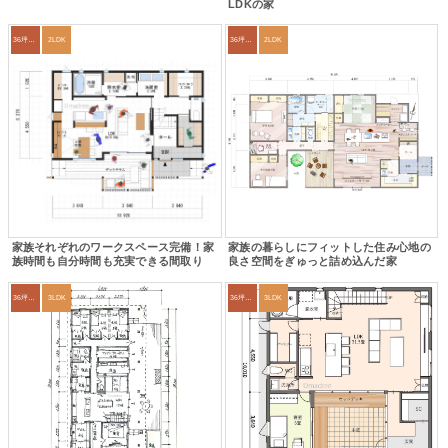
LDKの家
36坪～39坪
2LDK
36坪～39坪
2LDK
家族それぞれのワークスペース完備！家
家族の暮らしにフィットした住み心地の
族時間も自分時間も充実できる間取り
良さ空間をぎゅっと詰め込んだ家
36坪～39坪
3LDK
36坪～39坪
3LDK