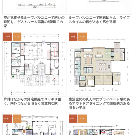
空が見渡せるルーフバルコニーで憩いの
ルーフバルコニーで家族団らん、ライフ
時間を、ゲストルーム完備の3階建ての
スタイルの幅が大きく広がる家
家
38坪
3LDK
38坪
3LDK
片付けながらの帰宅動線でスッキリ整
生活空間の真ん中にプライベート感のあ
う、内外つながる明るく開放的な家
るアウトドアダイニングで開放的のある
明るい平屋
36坪～39坪
3LDK
36坪～39坪
3LDK