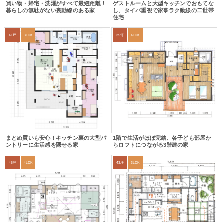
買い物・帰宅・洗濯がすべて最短距離！
ゲストルームと大型キッチンでおもてな
暮らしの無駄がない裏動線のある家
し、タイパ重視で家事ラク動線の二世帯
住宅
41坪
3LDK
35坪
4LDK
まとめ買いも安心！キッチン裏の大型パ
1階で生活がほぼ完結、各子ども部屋か
ントリーに生活感を隠せる家
らロフトにつながる3階建の家
45坪
4LDK
43坪
3LDK