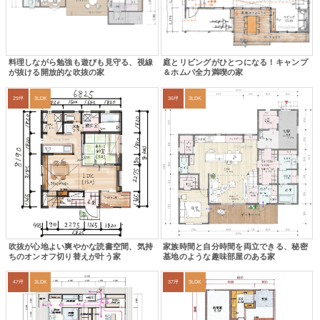
料理しながら勉強も遊びも見守る、視線
庭とリビングがひとつになる！キャンプ
が抜ける開放的な吹抜の家
＆ホムパ全力満喫の家
29坪
3LDK
36坪
3LDK
吹抜が心地よい爽やかな読書空間、気持
家族時間と自分時間を両立できる、秘密
ちのオンオフ切り替えが叶う家
基地のような趣味部屋のある家
47坪
3LDK
37坪
3LDK