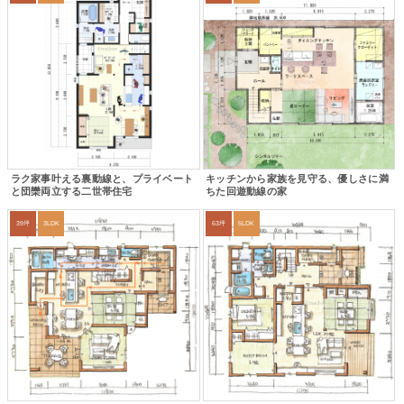
ラク家事叶える裏動線と、プライベート
キッチンから家族を見守る、優しさに満
と団欒両立する二世帯住宅
ちた回遊動線の家
39坪
3LDK
63坪
5LDK