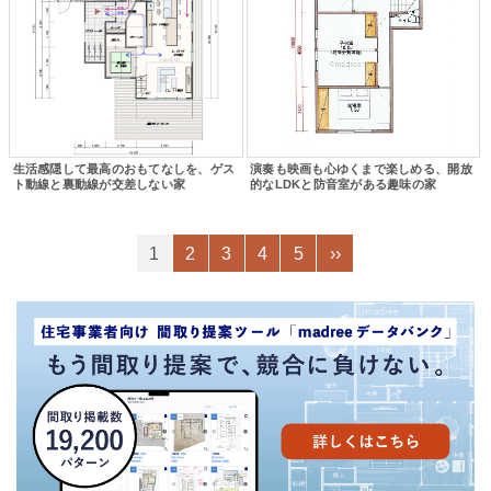
生活感隠して最高のおもてなしを、ゲス
演奏も映画も心ゆくまで楽しめる、開放
ト動線と裏動線が交差しない家
的なLDKと防音室がある趣味の家
1
2
3
4
5
››