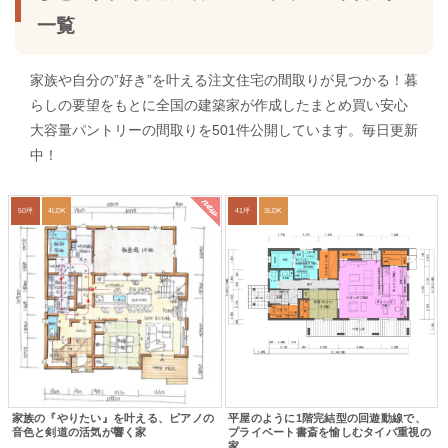
一覧
家族や自分の”好き”を叶える注文住宅の間取りが見つかる！暮
らしの要望をもとに全国の建築家が作成したまとめ買い安心
大容量パントリーの間取りを501件公開しています。毎日更新
中！
new
50坪
4LDK
41坪
3LDK
家族の『やりたい』を叶える、ピアノの
平屋のように1階完結型の回遊動線で、
音色と剣道の活気が響く家
プライベート書斎を愉しむタイパ重視の
家