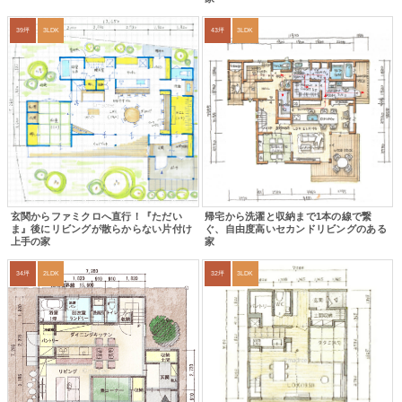
39坪
3LDK
43坪
3LDK
玄関からファミクロへ直行！『ただい
帰宅から洗濯と収納まで1本の線で繋
ま』後にリビングが散らからない片付け
ぐ、自由度高いセカンドリビングのある
上手の家
家
34坪
2LDK
32坪
3LDK