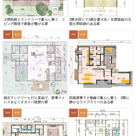
土間収納とランドリーで暮らし整う、リ
2階水回りで1階を最大化！玄関直結の大
ビング階段で家族が繋がる家
型土間収納のある家
40坪
3LDK
40坪
4LDK
独立ランドリーとFCL直結で、家事スト
回遊家事ラク動線で暮らし整う、2階に
レスをなくすタイパ抜群の家
静かなライブラリーのある家
39坪
3LDK
61坪
4LDK