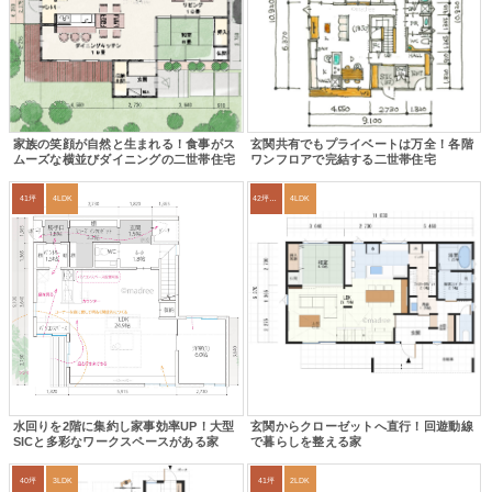
家族の笑顔が自然と生まれる！食事がス
玄関共有でもプライベートは万全！各階
ムーズな横並びダイニングの二世帯住宅
ワンフロアで完結する二世帯住宅
41坪
4LDK
42坪～45坪
4LDK
水回りを2階に集約し家事効率UP！大型
玄関からクローゼットへ直行！回遊動線
SICと多彩なワークスペースがある家
で暮らしを整える家
40坪
3LDK
41坪
2LDK