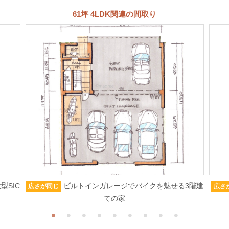
61坪 4LDK関連の間取り
型SIC
ビルトインガレージでバイクを魅せる3階建
広さが同じ
広さ
ての家