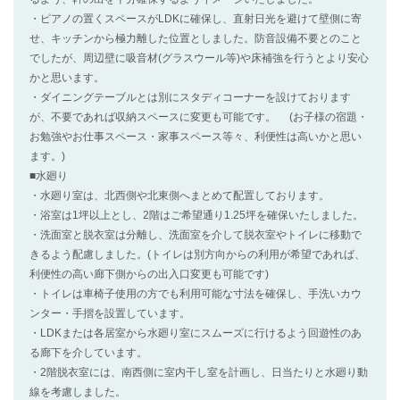
・ピアノの置くスペースがLDKに確保し、直射日光を避けて壁側に寄
せ、キッチンから極力離した位置としました。防音設備不要とのこと
でしたが、周辺壁に吸音材(グラスウール等)や床補強を行うとより安心
かと思います。
・ダイニングテーブルとは別にスタディコーナーを設けております
が、不要であれば収納スペースに変更も可能です。 (お子様の宿題・
お勉強やお仕事スペース・家事スペース等々、利便性は高いかと思い
ます。)
■水廻り
・水廻り室は、北西側や北東側へまとめて配置しております。
・浴室は1坪以上とし、2階はご希望通り1.25坪を確保いたしました。
・洗面室と脱衣室は分離し、洗面室を介して脱衣室やトイレに移動で
きるよう配慮しました。(トイレは別方向からの利用が希望であれば、
利便性の高い廊下側からの出入口変更も可能です)
・トイレは車椅子使用の方でも利用可能な寸法を確保し、手洗いカウ
ンター・手摺を設置しています。
・LDKまたは各居室から水廻り室にスムーズに行けるよう回遊性のあ
る廊下を介しています。
・2階脱衣室には、南西側に室内干し室を計画し、日当たりと水廻り動
線を考慮しました。