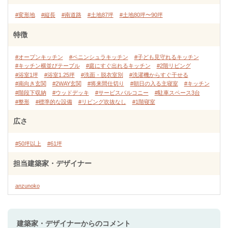
#変形地
#縦長
#南道路
#土地87坪
#土地80坪〜90坪
特徴
#オープンキッチン
#ペニンシュラキッチン
#子ども見守れるキッチン
#キッチン横並びテーブル
#庭にすぐ出れるキッチン
#2階リビング
#浴室1坪
#浴室1.25坪
#洗面・脱衣室別
#洗濯機からすぐ干せる
#南向き玄関
#2WAY玄関
#将来間仕切り
#朝日の入る主寝室
#キッチン
#階段下収納
#ウッドデッキ
#サービスバルコニー
#駐車スペース3台
#整形
#標準的な設備
#リビング吹抜なし
#1階寝室
広さ
#50坪以上
#61坪
担当建築家・デザイナー
anzunoko
建築家・デザイナー
からのコメント