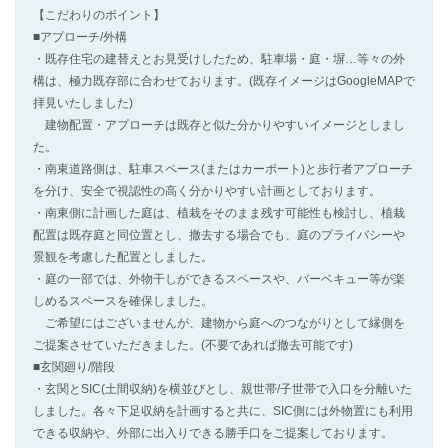
【こだわりのポイント】
■アプローチ/外構
・既存住宅の建替えとお見受けしたため、駐車場・庭・塀…等々の外
構は、極力既存部に合わせております。(既存イメージはGoogleMAPで
拝見いたしました)
建物配置・アプローチは既存と似た分かりやすいイメージとしまし
た。
・南東道路側は、駐車スペース(またはカーポート)と歩行者アプローチ
を分け、安全で視認性の高く分かりやすい計画としております。
・南東側に計画した庭は、植栽をそのまま残す可能性も検討し、植栽
配置は既存庭と同位置とし、撤去する場合でも、庭のプライバシーや
景観を考慮した配置としました。
・庭の一部では、外物干しができるスペースや、バーベキュー等が楽
しめるスペースを確保しました。
ご希望にはございませんが、建物から庭へのつながりとして縁側を
ご提案させていただきました。(不要であれば撤去可能です)
■玄関廻り/階段
・玄関とSIC(土間収納)を横並びとし、親世帯/子世帯で入口を分離いた
しました。各々下足収納を計画すると共に、SIC側には外物置にも利用
できる収納や、外部に出入りできる勝手口をご提案しております。