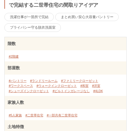
で完結する二世帯住宅の間取りアイデア
洗濯仕事が一箇所で完結
まとめ買い安心大容量パントリー
プライバシー守る脱衣洗面室
階数
#2階建
部屋数
#パントリー
#ランドリールーム
#ファミリークローゼット
#ワークスペース
#ウォークインクローゼット
#和室
#洋室
#シューズインクローゼット
#ビルトインガレージなし
#4LDK
家族人数
#5人家族
#二世帯住宅
#一部共有二世帯住宅
土地特徴