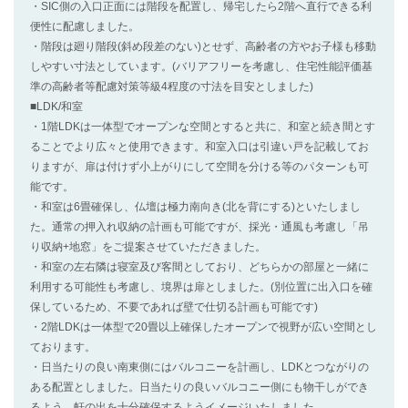
・SIC側の入口正面には階段を配置し、帰宅したら2階へ直行できる利
便性に配慮しました。
・階段は廻り階段(斜め段差のない)とせず、高齢者の方やお子様も移動
しやすい寸法としています。(バリアフリーを考慮し、住宅性能評価基
準の高齢者等配慮対策等級4程度の寸法を目安としました)
■LDK/和室
・1階LDKは一体型でオープンな空間とすると共に、和室と続き間とす
ることでより広々と使用できます。和室入口は引違い戸を記載してお
りますが、扉は付けず小上がりにして空間を分ける等のパターンも可
能です。
・和室は6畳確保し、仏壇は極力南向き(北を背にする)といたしまし
た。通常の押入れ収納の計画も可能ですが、採光・通風も考慮し「吊
り収納+地窓」をご提案させていただきました。
・和室の左右隣は寝室及び客間としており、どちらかの部屋と一緒に
利用する可能性も考慮し、境界は扉としました。(別位置に出入口を確
保しているため、不要であれば壁で仕切る計画も可能です)
・2階LDKは一体型で20畳以上確保したオープンで視野が広い空間とし
ております。
・日当たりの良い南東側にはバルコニーを計画し、LDKとつながりの
ある配置としました。日当たりの良いバルコニー側にも物干しができ
るよう、軒の出を十分確保するようイメージいたしました。