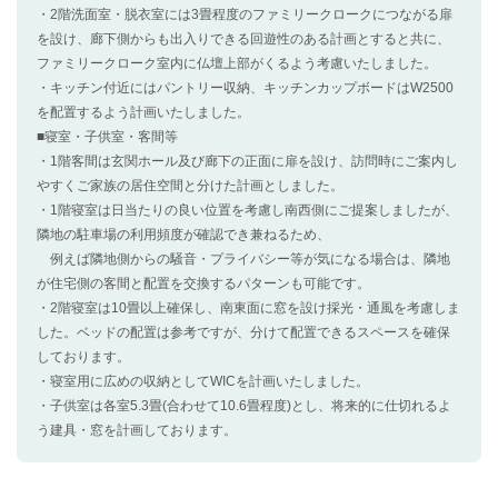
・2階洗面室・脱衣室には3畳程度のファミリークロークにつながる扉
を設け、廊下側からも出入りできる回遊性のある計画とすると共に、
ファミリークローク室内に仏壇上部がくるよう考慮いたしました。
・キッチン付近にはパントリー収納、キッチンカップボードはW2500
を配置するよう計画いたしました。
■寝室・子供室・客間等
・1階客間は玄関ホール及び廊下の正面に扉を設け、訪問時にご案内し
やすくご家族の居住空間と分けた計画としました。
・1階寝室は日当たりの良い位置を考慮し南西側にご提案しましたが、
隣地の駐車場の利用頻度が確認でき兼ねるため、
例えば隣地側からの騒音・プライバシー等が気になる場合は、隣地
が住宅側の客間と配置を交換するパターンも可能です。
・2階寝室は10畳以上確保し、南東面に窓を設け採光・通風を考慮しま
した。ベッドの配置は参考ですが、分けて配置できるスペースを確保
しております。
・寝室用に広めの収納としてWICを計画いたしました。
・子供室は各室5.3畳(合わせて10.6畳程度)とし、将来的に仕切れるよ
う建具・窓を計画しております。