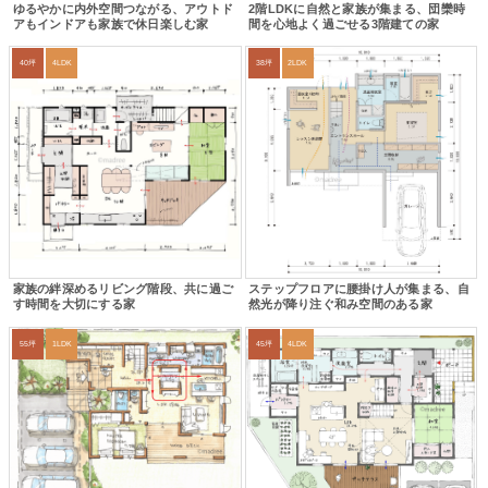
ゆるやかに内外空間つながる、アウトド
2階LDKに自然と家族が集まる、団欒時
アもインドアも家族で休日楽しむ家
間を心地よく過ごせる3階建ての家
40坪
4LDK
38坪
2LDK
家族の絆深めるリビング階段、共に過ご
ステップフロアに腰掛け人が集まる、自
す時間を大切にする家
然光が降り注ぐ和み空間のある家
55坪
1LDK
45坪
4LDK