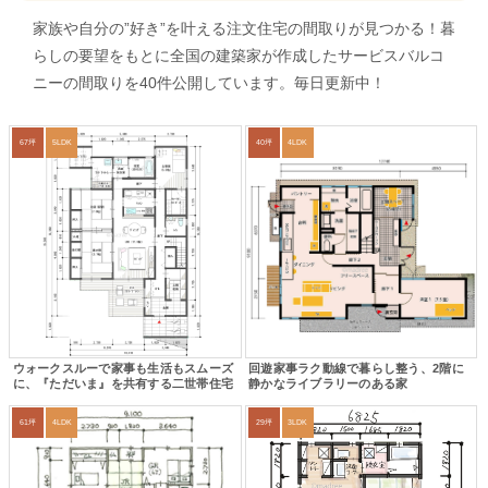
家族や自分の”好き”を叶える注文住宅の間取りが見つかる！暮
らしの要望をもとに全国の建築家が作成したサービスバルコ
ニーの間取りを40件公開しています。毎日更新中！
67坪
5LDK
40坪
4LDK
ウォークスルーで家事も生活もスムーズ
回遊家事ラク動線で暮らし整う、2階に
に、『ただいま』を共有する二世帯住宅
静かなライブラリーのある家
61坪
4LDK
29坪
3LDK