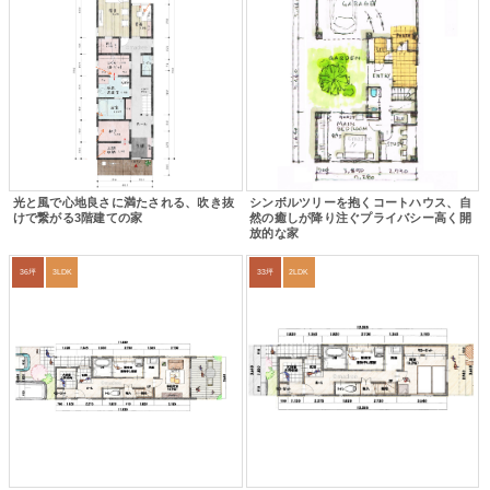
光と風で心地良さに満たされる、吹き抜
シンボルツリーを抱くコートハウス、自
けで繋がる3階建ての家
然の癒しが降り注ぐプライバシー高く開
放的な家
36坪
3LDK
33坪
2LDK