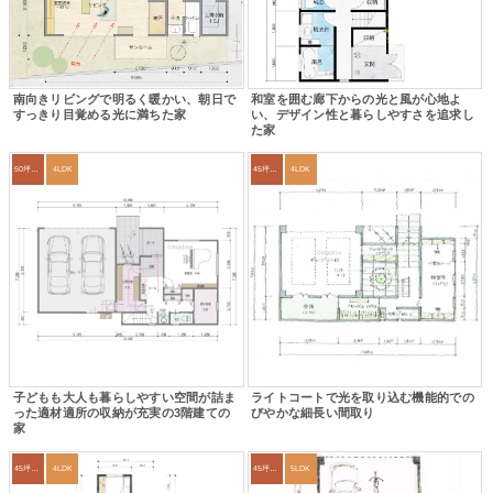
南向きリビングで明るく暖かい、朝日で
和室を囲む廊下からの光と風が心地よ
すっきり目覚める光に満ちた家
い、デザイン性と暮らしやすさを追求し
た家
50坪以上
4LDK
45坪～49坪
4LDK
子どもも大人も暮らしやすい空間が詰ま
ライトコートで光を取り込む機能的での
った適材適所の収納が充実の3階建ての
びやかな細長い間取り
家
45坪～49坪
4LDK
45坪～49坪
5LDK