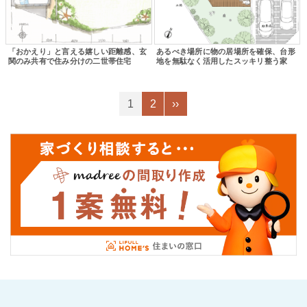
「おかえり」と言える嬉しい距離感、玄
あるべき場所に物の居場所を確保、台形
関のみ共有で住み分けの二世帯住宅
地を無駄なく活用したスッキリ整う家
1
2
››