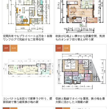
玄関共有でもプライベートは万全！各階
吹抜が心地よい爽やかな読書空間、気持
ワンフロアで完結する二世帯住宅
ちのオンオフ切り替えが叶う家
28坪
2LDK
29坪
2LDK
コンパクトな水回りで家事ラク叶う、壁
収納と動線でタイパを重視、狭小地を最
面収納で整う縦長狭小地の家
大限に活かした３階建の家