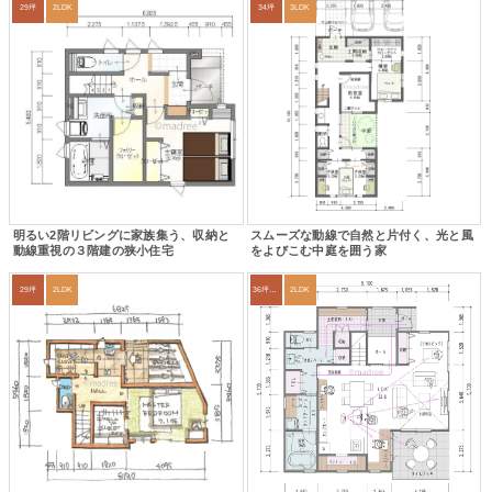
29坪
2LDK
34坪
3LDK
明るい2階リビングに家族集う、収納と
スムーズな動線で自然と片付く、光と風
動線重視の３階建の狭小住宅
をよびこむ中庭を囲う家
29坪
2LDK
36坪～39坪
2LDK