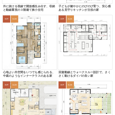
外に抜ける視線で開放感生み出す、収納
子どもが健やかにのびのび育つ、安心感
と動線重視の３階建て狭小住宅
ある見守りキッチンが主役の家
45坪
4LDK
33坪
2LDK
心地よい外空間をいつでも感じられる、
回遊動線とウォークスルー設計で、さく
中庭のようなインナーテラスのある家
さく動けるダイパの良い家
35坪
3LDK
35坪
4LDK