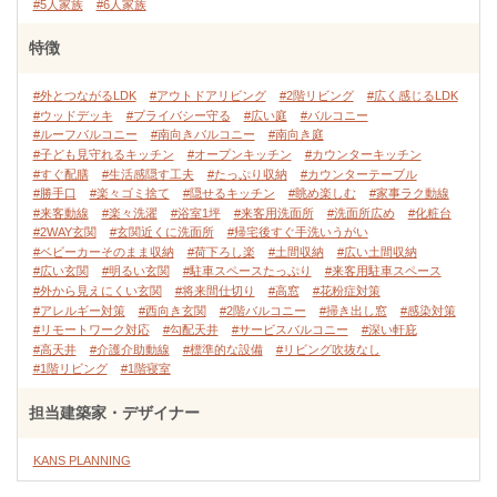
#5人家族
#6人家族
特徴
#外とつながるLDK
#アウトドアリビング
#2階リビング
#広く感じるLDK
#ウッドデッキ
#プライバシー守る
#広い庭
#バルコニー
#ルーフバルコニー
#南向きバルコニー
#南向き庭
#子ども見守れるキッチン
#オープンキッチン
#カウンターキッチン
#すぐ配膳
#生活感隠す工夫
#たっぷり収納
#カウンターテーブル
#勝手口
#楽々ゴミ捨て
#隠せるキッチン
#眺め楽しむ
#家事ラク動線
#来客動線
#楽々洗濯
#浴室1坪
#来客用洗面所
#洗面所広め
#化粧台
#2WAY玄関
#玄関近くに洗面所
#帰宅後すぐ手洗いうがい
#ベビーカーそのまま収納
#荷下ろし楽
#土間収納
#広い土間収納
#広い玄関
#明るい玄関
#駐車スペースたっぷり
#来客用駐車スペース
#外から見えにくい玄関
#将来間仕切り
#高窓
#花粉症対策
#アレルギー対策
#西向き玄関
#2階バルコニー
#掃き出し窓
#感染対策
#リモートワーク対応
#勾配天井
#サービスバルコニー
#深い軒庇
#高天井
#介護介助動線
#標準的な設備
#リビング吹抜なし
#1階リビング
#1階寝室
担当建築家・デザイナー
KANS PLANNING