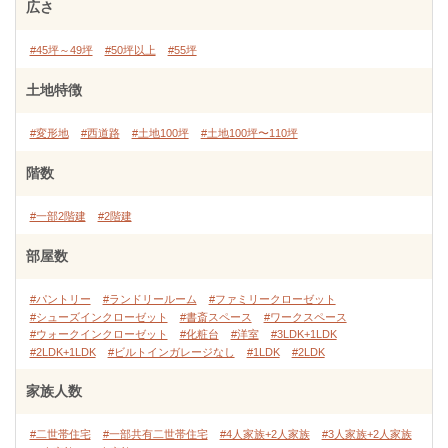
広さ
#45坪～49坪
#50坪以上
#55坪
土地特徴
#変形地
#西道路
#土地100坪
#土地100坪〜110坪
階数
#一部2階建
#2階建
部屋数
#パントリー
#ランドリールーム
#ファミリークローゼット
#シューズインクローゼット
#書斎スペース
#ワークスペース
#ウォークインクローゼット
#化粧台
#洋室
#3LDK+1LDK
#2LDK+1LDK
#ビルトインガレージなし
#1LDK
#2LDK
家族人数
#二世帯住宅
#一部共有二世帯住宅
#4人家族+2人家族
#3人家族+2人家族