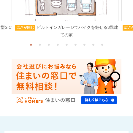
型SIC
ビルトインガレージでバイクを魅せる3階建
広さが同じ
広さ
ての家