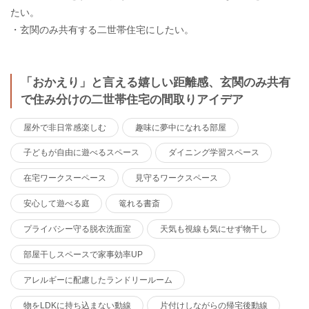
たい。
・玄関のみ共有する二世帯住宅にしたい。
「おかえり」と言える嬉しい距離感、玄関のみ共有
で住み分けの二世帯住宅の間取りアイデア
屋外で非日常感楽しむ
趣味に夢中になれる部屋
子どもが自由に遊べるスペース
ダイニング学習スペース
在宅ワークスーペース
見守るワークスペース
安心して遊べる庭
篭れる書斎
プライバシー守る脱衣洗面室
天気も視線も気にせず物干し
部屋干しスペースで家事効率UP
アレルギーに配慮したランドリールーム
物をLDKに持ち込まない動線
片付けしながらの帰宅後動線