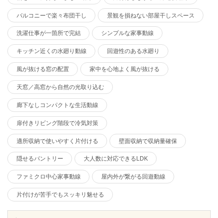
バルコニーで楽々布団干し
景観を損ねない部屋干しスペース
洗濯仕事が一箇所で完結
シンプルな家事動線
キッチン近くの水廻り動線
回遊性のある水廻り
風が抜ける窓の配置
家中を心地よく風が抜ける
天窓／高窓から自然の光取り込む
廊下なしコンパクトな生活動線
扉付きリビング階段で冷気対策
適所収納で使いやすく片付ける
壁面収納で収納量確保
隠せるパントリー
大人数に対応できるLDK
ファミクロ中心家事動線
屋内外が繋がる回遊動線
片付けが苦手でもスッキリ魅せる