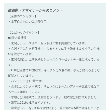
建築家・デザイナー
からのコメント
【全体のコンセプト】
・上下住みわけの二世帯住宅。
【こだわりのポイント】
■1階／親世帯
・玄関とシューズクローゼットは二世帯共用にしています。
・玄関ドアは引き戸仕様で、入るとすぐに手を洗えるよう小型の手洗
いを設けています。
・玄関収納は、土間収納とシューズクローゼットを一緒に取っていま
す。
・LDKは全体で18畳程で、キッチンは来客の際、手元が隠れるような
配置としています。
・パントリーは1.7畳です。
・食卓はカウンター式で、リビングにホームシアターを設置可能なス
ペースを確保しています。
・水廻りは回遊式で、洗面室とランドリー脱衣室は別に取りました。
・浴室は1616の1坪タイプです。
・寝室はベッドを2台並べやすいよう、長方形の7.5畳で確保していま