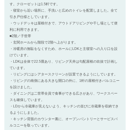
す。クローゼットは1.5軒です。
・寝室から近い場所に、手洗いと広めのトイレを配置しました。全て
引き戸仕様としています。
・ウッドデッキは屋根付きで、アウトドアリビングや干し場として便
利に利用できます。
■2階／子世帯
・玄関ホールから階段で2階へ上がります。
・冷暖房の無駄をなくすため、ホールにLDKと主寝室への入り口を設
けています。
・LDKは全体で22.5畳あり、リビング天井は勾配屋根の吹抜で計画し
ています。
・リビングにはシアタースクリーンが設置できるようにしています。
・リビングの南側にある大きな開口の外に、1軒の屋根付きバルコニー
を設けました。
・ダイニングは二世帯全員で食事ができる広さがあり、ワークスペー
スも確保しています。
・LDから冷蔵庫が見えないよう、キッチンの並びに冷蔵庫を収納でき
るようにしました。
・キッチン背面のカウンター裏に、オープンパントリーとサービスバ
ルコニーを取っています。