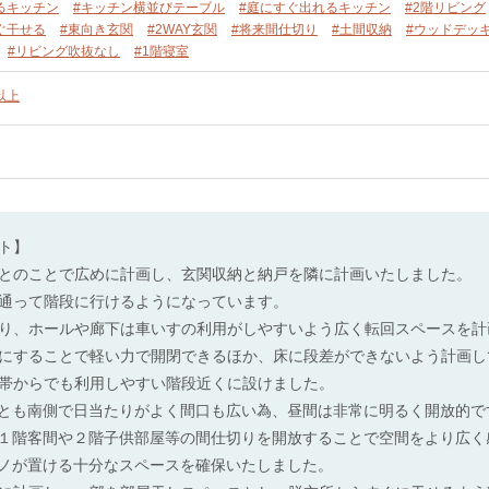
るキッチン
#キッチン横並びテーブル
#庭にすぐ出れるキッチン
#2階リビング
ぐ干せる
#東向き玄関
#2WAY玄関
#将来間仕切り
#土間収納
#ウッドデッ
#リビング吹抜なし
#1階寝室
以上
ト】
とのことで広めに計画し、玄関収納と納戸を隣に計画いたしました。
通って階段に行けるようになっています。
り、ホールや廊下は車いすの利用がしやすいよう広く転回スペースを計
にすることで軽い力で開閉できるほか、床に段差ができないよう計画し
帯からでも利用しやすい階段近くに設けました。
階とも南側で日当たりがよく間口も広い為、昼間は非常に明るく開放的で
１階客間や２階子供部屋等の間仕切りを開放することで空間をより広く
アノが置ける十分なスペースを確保いたしました。