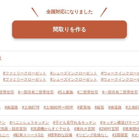
全国対応になりました
間取りを作る
建
#ファミリークローゼット
#シューズインクローゼット
#ウォークインクロー
#ファミリークローゼット
#シューズインクローゼット
#ウォークインクロー
二世帯住宅
#一部共有二世帯住宅
#5人家族
#二世帯住宅
#一部共有二世帯住宅
長
#南道路
#土地87坪
#土地80坪〜90坪
#変形地
#縦長
#南道路
#土地8
チン
#ペニンシュラキッチン
#子ども見守れるキッチン
#キッチン横並びテー
#洗面・脱衣室別
#洗濯機からすぐ干せる
#東向き玄関
#2WAY玄関
#将来間
コニー
#駐車スペース3台
#標準的な設備
#リビング吹抜なし
#1階寝室
#オ