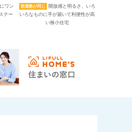
にワン
開放感と明るさ、いろ
部屋数が同じ
家族人数が同じ
ステー
いろなものに手が届いて利便性が高
キッチンでお
い狭小住宅
で家事ラク