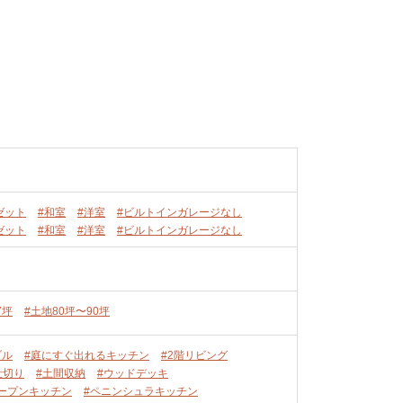
ゼット
#和室
#洋室
#ビルトインガレージなし
ゼット
#和室
#洋室
#ビルトインガレージなし
7坪
#土地80坪〜90坪
ブル
#庭にすぐ出れるキッチン
#2階リビング
仕切り
#土間収納
#ウッドデッキ
ープンキッチン
#ペニンシュラキッチン