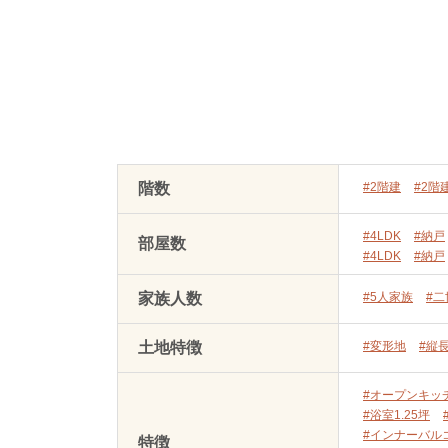
階数
#2階建
#2階
#4LDK
#納戸
部屋数
#4LDK
#納戸
家族人数
#5人家族
#
土地特徴
#変形地
#縦
#オープンキッ
#浴室1.25坪
#インナーバル
特徴