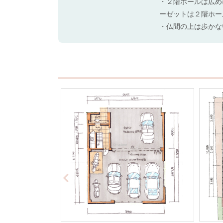
・２階ホールは広め
ーゼットは２階ホー
・仏間の上は歩かな