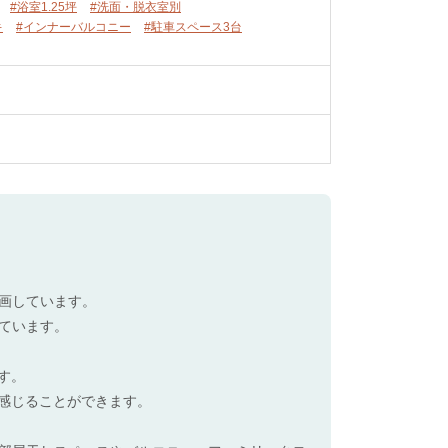
#浴室1.25坪
#洗面・脱衣室別
キ
#インナーバルコニー
#駐車スペース3台
画しています。
ています。
す。
感じることができます。