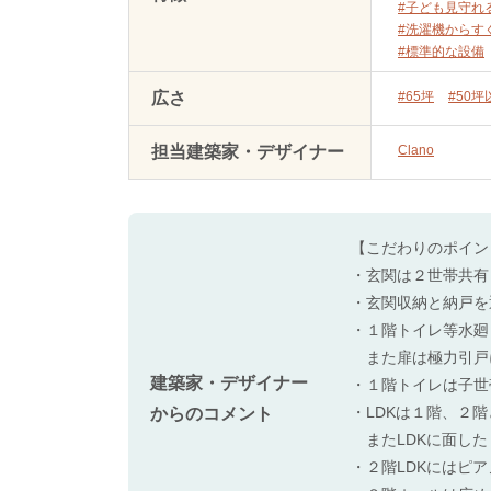
#子ども見守れ
#洗濯機からす
#標準的な設備
広さ
#65坪
#50坪
担当建築家・デザイナー
Clano
【こだわりのポイン
・玄関は２世帯共有
・玄関収納と納戸を
・１階トイレ等水廻
また扉は極力引戸
建築家・デザイナー
・１階トイレは子世
・LDKは１階、２
からのコメント
またLDKに面した
・２階LDKにはピ