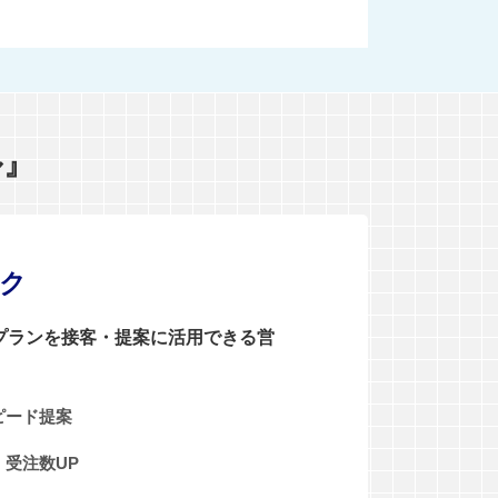
ル』
ンク
0プランを接客・提案に活用できる営
ピード提案
受注数UP