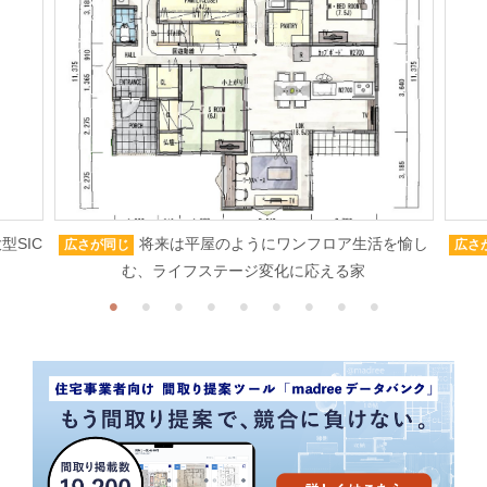
型SIC
将来は平屋のようにワンフロア生活を愉し
広さが同じ
広さ
む、ライフステージ変化に応える家