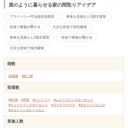
屋のように暮らせる家の間取りアイデア
プライバシー守る脱衣洗面室
将来を見据えた1階主寝室
吹抜で家族が繋がる
大きな吹抜で採光確保
将来を見据えた1階主寝室
吹抜で家族が繋がる
大きな吹抜で採光確保
階数
#2階建
#総二階
部屋数
#4LDK
#洋室
#パントリー
#シューズインクローゼット
#ウォークインクローゼット
#ワークスペース
#セカンドリビング
#ビルトインガレージなし
家族人数