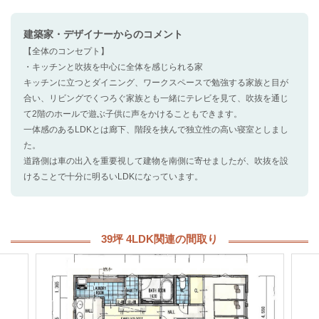
建築家・デザイナー
からのコメント
【全体のコンセプト】
・キッチンと吹抜を中心に全体を感じられる家
キッチンに立つとダイニング、ワークスペースで勉強する家族と目が
合い、リビングでくつろぐ家族とも一緒にテレビを見て、吹抜を通じ
て2階のホールで遊ぶ子供に声をかけることもできます。
一体感のあるLDKとは廊下、階段を挟んで独立性の高い寝室としまし
た。
道路側は車の出入を重要視して建物を南側に寄せましたが、吹抜を設
けることで十分に明るいLDKになっています。
39坪 4LDK関連の間取り