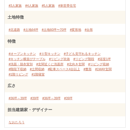
#3人家族
#4人家族
#5人家族
#単世帯住宅
土地特徴
#北道路
#土地64坪
#土地60坪〜70坪
#変形地
#台形
特徴
#オープンキッチン
#Ⅱ型キッチン
#子ども見守れるキッチン
#キッチン横並びテーブル
#リビング吹抜
#リビング階段
#浴室1坪
#洗面・脱衣室別
#玄関近くに洗面所
#北向き玄関
#リビング収納
#階段下収納
#土間収納
#駐車スペース4台以上
#整形
#1WAY玄関
#1階リビング
#1階寝室
広さ
#36坪～39坪
#39坪
#36坪～39坪
#39坪
担当建築家・デザイナー
なおたろう