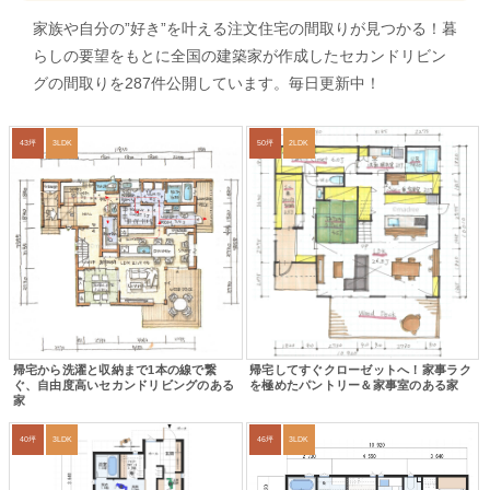
家族や自分の”好き”を叶える注文住宅の間取りが見つかる！暮
らしの要望をもとに全国の建築家が作成したセカンドリビン
グの間取りを287件公開しています。毎日更新中！
43坪
3LDK
50坪
2LDK
帰宅から洗濯と収納まで1本の線で繋
帰宅してすぐクローゼットへ！家事ラク
ぐ、自由度高いセカンドリビングのある
を極めたパントリー＆家事室のある家
家
40坪
3LDK
46坪
3LDK