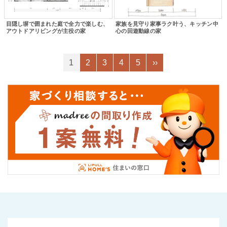
目隠し塀で囲まれた庭で全力で楽しむ、
家族を見守り家事ラク叶う、キッチン中
アウトドアリビングが主役の家
心の回遊動線の家
1
2
3
4
5
››