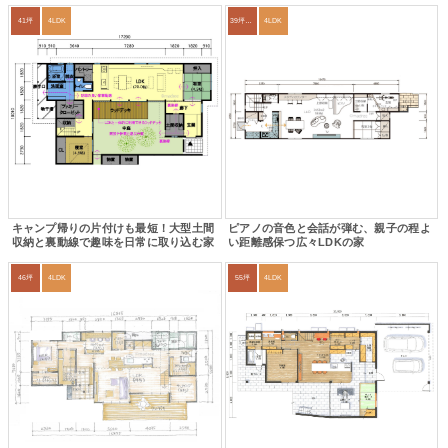
41坪
4LDK
39坪～42坪
4LDK
キャンプ帰りの片付けも最短！大型土間
ピアノの音色と会話が弾む、親子の程よ
収納と裏動線で趣味を日常に取り込む家
い距離感保つ広々LDKの家
46坪
4LDK
55坪
4LDK