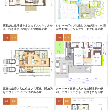
裏動線に生活感をまとめてスッキリみせ
レジャーグッズの出し入れが楽々、休日
る、行き止まりのない回遊動線の家
が待ち遠しくなるアウトドア好きの家
41坪
4LDK
40坪
3LDK
家族の成長と共に住まいも変化、開放的
カーポート直結の大きな土間収納が便
なアウトドアリビングのある家
利、アウトドアがもっと好きになる家
42坪
4LDK
34坪
3LDK