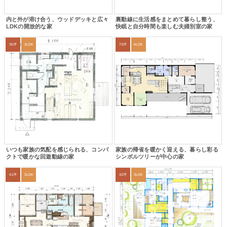
内と外が溶け合う、ウッドデッキと広々
裏動線に生活感をまとめて暮らし整う、
LDKの開放的な家
快眠と自分時間も楽しむ夫婦別室の家
35坪
3LDK
73坪
6LDK
いつも家族の気配を感じられる、コンパ
家族の帰省を暖かく迎える、暮らし彩る
クトで暖かな回遊動線の家
シンボルツリーが中心の家
41坪
3LDK
32坪
3LDK