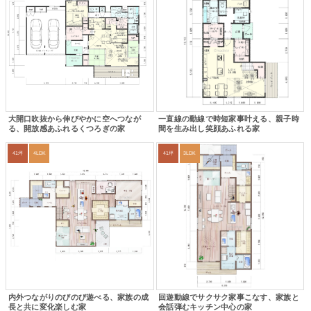
大開口吹抜から伸びやかに空へつなが
一直線の動線で時短家事叶える、親子時
る、開放感あふれるくつろぎの家
間を生み出し笑顔あふれる家
41坪
4LDK
41坪
3LDK
内外つながりのびのび遊べる、家族の成
回遊動線でサクサク家事こなす、家族と
長と共に変化楽しむ家
会話弾むキッチン中心の家