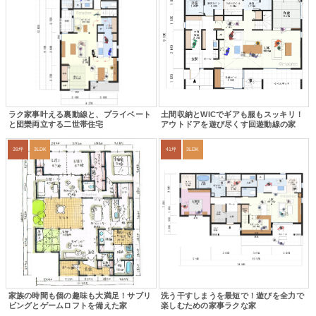
ラク家事叶える裏動線と、プライベート
土間収納とWICでギアも服もスッキリ！
と団欒両立する二世帯住宅
アウトドアを遊び尽くす回遊動線の家
39坪
3LDK
41坪
3LDK
家族の時間も個の趣味も大満足！サブリ
洗う干すしまうを最短で！遊びを全力で
ビングとゲームロフトを備えた家
楽しむための家事ラクな家