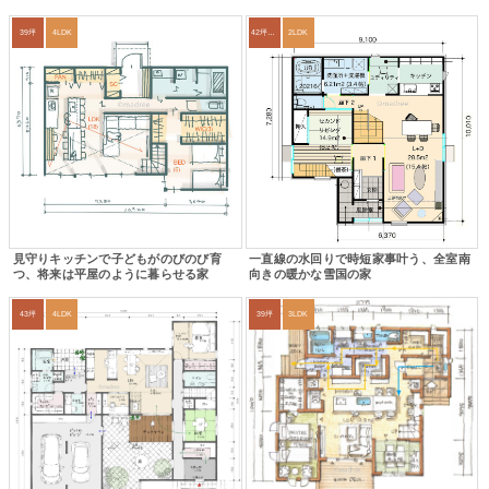
39坪
4LDK
42坪～45坪
2LDK
見守りキッチンで子どもがのびのび育
一直線の水回りで時短家事叶う、全室南
つ、将来は平屋のように暮らせる家
向きの暖かな雪国の家
43坪
4LDK
39坪
3LDK