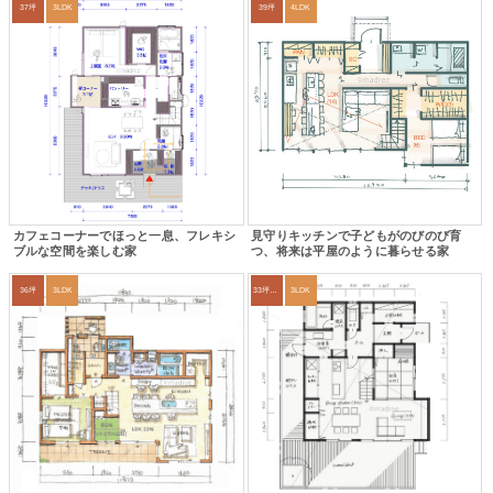
37坪
3LDK
39坪
4LDK
カフェコーナーでほっと一息、フレキシ
見守りキッチンで子どもがのびのび育
ブルな空間を楽しむ家
つ、将来は平屋のように暮らせる家
36坪
3LDK
33坪～36坪
3LDK