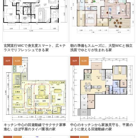
玄関直行WICで身支度スマート、広々テ
朝の準備もスムーズに、大型WICと独立
ラスでリフレッシュできる家
洗面でゆとりが生まれる家
36坪
4LDK
36坪
4LDK
キッチン中心の回遊動線でサクサク家事
中心のキッチンから家族見守る、平屋の
進む、ほぼ平屋のタイパ重視の家
ように使える回遊動線の家