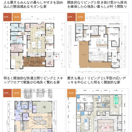
人も愛犬もみんなの暮らしやすさを詰め
開放的なリビングと吹き抜け窓から採光
込んだ開放感あるモダンな家
を確保した心地良い暮らしが叶う間取り
30坪～33坪
3LDK
30坪～33坪
3LDK
明るく開放的な快適土間リビングとスキ
愛犬も喜ぶ！リビングとL字型の広いデ
ップフロアで家族が心地良く繋れる家
ッキを中心とした明るく開放的な家
30坪～33坪
3LDK
3LDK