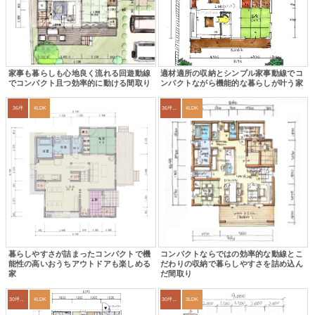
家事も暮らしも心地良く流れる回遊動線
適材適所の収納とシンプル家事動線でコ
でコンパクト且つ効率的に動ける間取り
ンパクトながら機能的な暮らしが叶う家
36坪
4LDK
36坪～39坪
4LDK
暮らしやすさが詰まったコンパクトで機
コンパクトならではの効率的な動線とこ
能性の高いおうちアウトドアも楽しめる
だわりの収納で暮らしやすさを詰め込ん
家
だ間取り
30坪～33坪
4LDK
30坪～33坪
3LDK