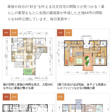
家族や自分の”好き”を叶える注文住宅の間取りが見つかる！暮
らしの要望をもとに全国の建築家が作成した土地64坪の間取
りを54件公開しています。毎日更新中！
36坪
4LDK
35坪
4LDK
個の空間と家族の時間を両立、大型WIC
1階で生活がほぼ完結、各子ども部屋か
を中心に家族が繋がる家
らロフトにつながる3階建の家
36坪
3LDK
3LDK