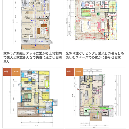
家事ラク動線とデッキに繋がる土間玄関
光降り注ぐリビングと愛犬との暮らしを
で愛犬と家族みんなで快適に過ごせる間
楽しむスペースで心豊かに暮らせる家
取り
33坪～36坪
3LDK
30坪～33坪
4LDK