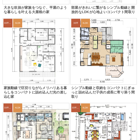
大きな吹抜が家族をつなぐ、平屋のよう
部屋がきれいに繋がるシンプル動線と開
な暮らしを叶える大屋根の家
放的なLDKが心地よいコンパクト間取り
33坪～36坪
3LDK
33坪
4LDK
家族動線で区切りながらメリハリある暮
シンプル動線と収納をコンパクトにぎゅ
らしをコンパクトに詰め込んだ光の差し
っと詰め込んだ子供の成長に寄り添う間
込む家
取り
33坪～36坪
4LDK
33坪～36坪
4LDK