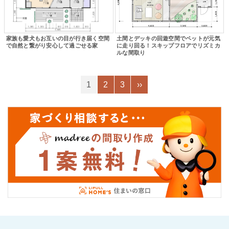
家族も愛犬もお互いの目が行き届く空間
土間とデッキの回遊空間でペットが元気
で自然と繋がり安心して過ごせる家
に走り回る！スキップフロアでリズミカ
ルな間取り
1
2
3
››