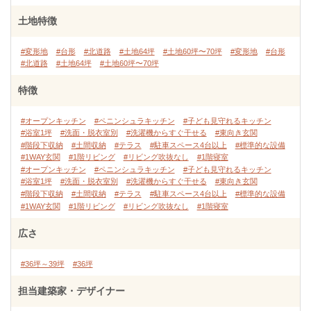
土地特徴
#変形地
#台形
#北道路
#土地64坪
#土地60坪〜70坪
#変形地
#台形
#北道路
#土地64坪
#土地60坪〜70坪
特徴
#オープンキッチン
#ペニンシュラキッチン
#子ども見守れるキッチン
#浴室1坪
#洗面・脱衣室別
#洗濯機からすぐ干せる
#東向き玄関
#階段下収納
#土間収納
#テラス
#駐車スペース4台以上
#標準的な設備
#1WAY玄関
#1階リビング
#リビング吹抜なし
#1階寝室
#オープンキッチン
#ペニンシュラキッチン
#子ども見守れるキッチン
#浴室1坪
#洗面・脱衣室別
#洗濯機からすぐ干せる
#東向き玄関
#階段下収納
#土間収納
#テラス
#駐車スペース4台以上
#標準的な設備
#1WAY玄関
#1階リビング
#リビング吹抜なし
#1階寝室
広さ
#36坪～39坪
#36坪
担当建築家・デザイナー