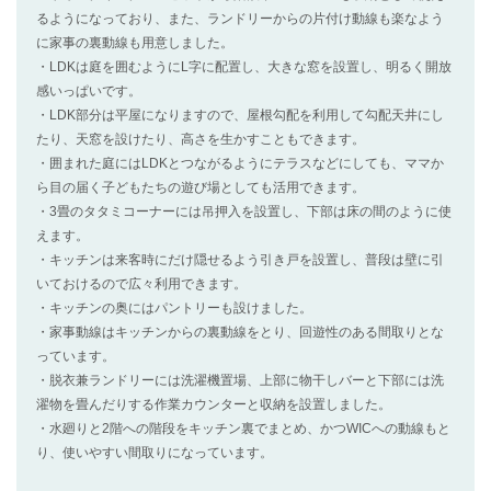
るようになっており、また、ランドリーからの片付け動線も楽なよう
に家事の裏動線も用意しました。
・LDKは庭を囲むようにL字に配置し、大きな窓を設置し、明るく開放
感いっぱいです。
・LDK部分は平屋になりますので、屋根勾配を利用して勾配天井にし
たり、天窓を設けたり、高さを生かすこともできます。
・囲まれた庭にはLDKとつながるようにテラスなどにしても、ママか
ら目の届く子どもたちの遊び場としても活用できます。
・3畳のタタミコーナーには吊押入を設置し、下部は床の間のように使
えます。
・キッチンは来客時にだけ隠せるよう引き戸を設置し、普段は壁に引
いておけるので広々利用できます。
・キッチンの奥にはパントリーも設けました。
・家事動線はキッチンからの裏動線をとり、回遊性のある間取りとな
っています。
・脱衣兼ランドリーには洗濯機置場、上部に物干しバーと下部には洗
濯物を畳んだりする作業カウンターと収納を設置しました。
・水廻りと2階への階段をキッチン裏でまとめ、かつWICへの動線もと
り、使いやすい間取りになっています。