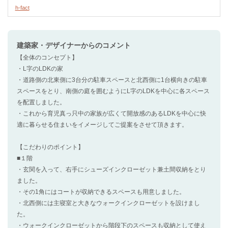
h-fact
建築家・デザイナー
からのコメント
【全体のコンセプト】
・L字のLDKの家
・道路側の北東側に3台分の駐車スペースと北西側に1台横向きの駐車
スペースをとり、南側の庭を囲むようにL字のLDKを中心に各スペース
を配置しました。
・これから育児真っ只中の家族が広くて開放感のあるLDKを中心に快
適に暮らせる住まいをイメージしてご提案をさせて頂きます。
【こだわりのポイント】
■１階
・玄関を入って、右手にシューズインクローゼット兼土間収納をとり
ました。
・その1角にはコートが収納できるスペースも用意しました。
・北西側には主寝室と大きなウォークインクローゼットを設けまし
た。
・ウォークインクローゼットから階段下のスペースも収納として使え