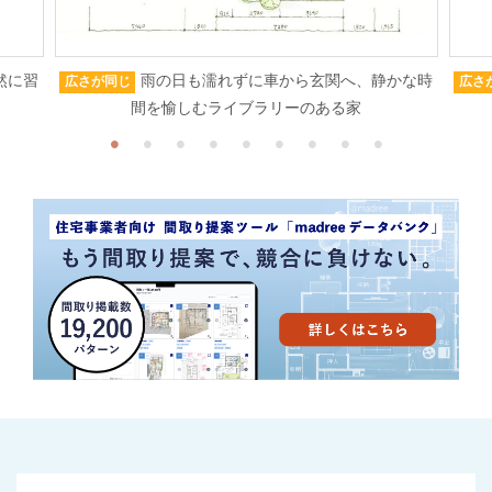
然に習
雨の日も濡れずに車から玄関へ、静かな時
広さが同じ
広さ
間を愉しむライブラリーのある家