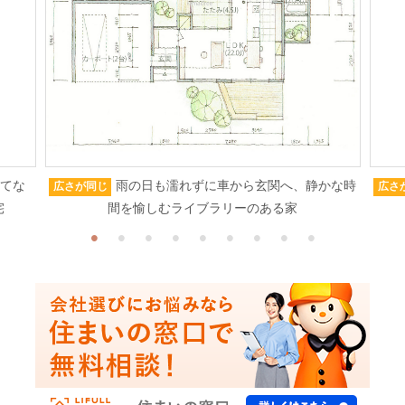
もてな
雨の日も濡れずに車から玄関へ、静かな時
広さが同じ
広さ
宅
間を愉しむライブラリーのある家