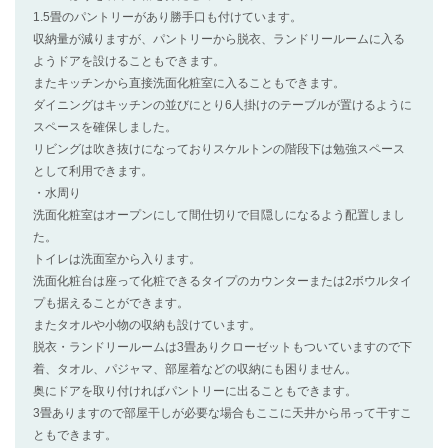
1.5畳のパントリーがあり勝手口も付けています。
収納量が減りますが、パントリーから脱衣、ランドリールームに入る
ようドアを設けることもできます。
またキッチンから直接洗面化粧室に入ることもできます。
ダイニングはキッチンの並びにとり6人掛けのテーブルが置けるように
スペースを確保しました。
リビングは吹き抜けになっておりスケルトンの階段下は勉強スペース
として利用できます。
・水周り
洗面化粧室はオープンにして間仕切りで目隠しになるよう配置しまし
た。
トイレは洗面室から入ります。
洗面化粧台は座って化粧できるタイプのカウンターまたは2ボウルタイ
プも据えることができます。
またタオルや小物の収納も設けています。
脱衣・ランドリールームは3畳ありクローゼットもついていますので下
着、タオル、パジャマ、部屋着などの収納にも困りません。
奥にドアを取り付ければパントリーに出ることもできます。
3畳ありますので部屋干しが必要な場合もここに天井から吊って干すこ
ともできます。