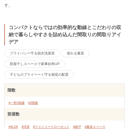
す。
コンパクトならではの効率的な動線とこだわりの収
納で暮らしやすさを詰め込んだ間取りの間取りアイ
デア
プライバシー守る脱衣洗面室
篭れる書斎
部屋干しスペースで家事効率UP
子どものプライベート守る個室の配置
階数
#一部2階建
#2階建
部屋数
#4LDK
#洋室
#ファミリークローゼット
#納戸
#書斎スペース