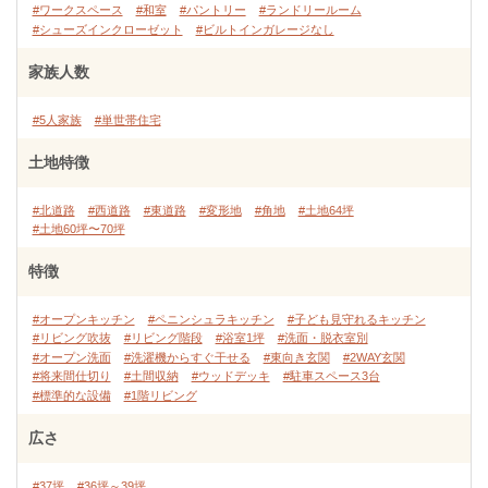
#ワークスペース
#和室
#パントリー
#ランドリールーム
#シューズインクローゼット
#ビルトインガレージなし
家族人数
#5人家族
#単世帯住宅
土地特徴
#北道路
#西道路
#東道路
#変形地
#角地
#土地64坪
#土地60坪〜70坪
特徴
#オープンキッチン
#ペニンシュラキッチン
#子ども見守れるキッチン
#リビング吹抜
#リビング階段
#浴室1坪
#洗面・脱衣室別
#オープン洗面
#洗濯機からすぐ干せる
#東向き玄関
#2WAY玄関
#将来間仕切り
#土間収納
#ウッドデッキ
#駐車スペース3台
#標準的な設備
#1階リビング
広さ
#37坪
#36坪～39坪