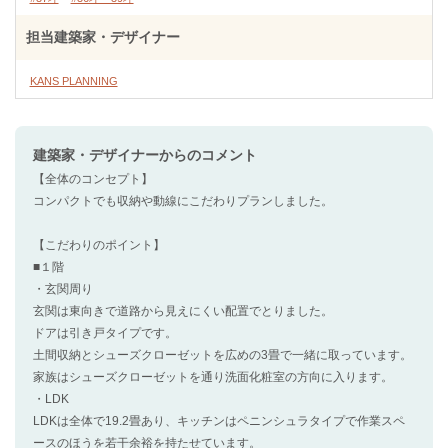
担当建築家・デザイナー
KANS PLANNING
建築家・デザイナー
からのコメント
【全体のコンセプト】
コンパクトでも収納や動線にこだわりプランしました。
【こだわりのポイント】
■１階
・玄関周り
玄関は東向きで道路から見えにくい配置でとりました。
ドアは引き戸タイプです。
土間収納とシューズクローゼットを広めの3畳で一緒に取っています。
家族はシューズクローゼットを通り洗面化粧室の方向に入ります。
・LDK
LDKは全体で19.2畳あり、キッチンはペニンシュラタイプで作業スペ
ースのほうを若干余裕を持たせています。