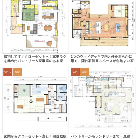
帰宅してすぐクローゼットへ！家事ラク
2つのウッドデッキで内と外を滑らかに
を極めたパントリー＆家事室のある家
繋ぐ、隠れ家読書スペースが心地よい家
42坪～45坪
4LDK
33坪
2LDK
玄関からクローゼットへ直行！回遊動線
パントリーからランドリーまで一直線！