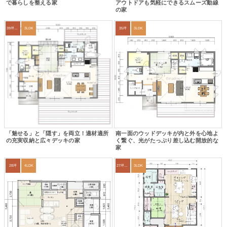
で暮らしを整える家
アウトドアも気軽にできるスムーズ動線
の家
39坪～42坪
3LDK
35坪
3LDK
「魅せる」と「隠す」を両立！適材適所
南一面のウッドデッキが内と外を心地よ
の充実収納と広々デッキの家
く繋ぐ、光がたっぷり差し込む開放的な
家
28坪
4LDK
27坪〜30坪
3LDK