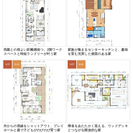
両親との程よい距離感保つ、2階ワーク
家族が集まるセンターキッチンと、趣味
スペースと時短ランドリーが叶う家
を育む充実した個室のある家
42坪
3LDK
54坪
4LDK
外からの視線をシャットアウト、プレイ
帰省をあたたかく迎える、ウッドデッキ
ホールと庭で子どもがのびのび育つ家
とつながる開放的な家