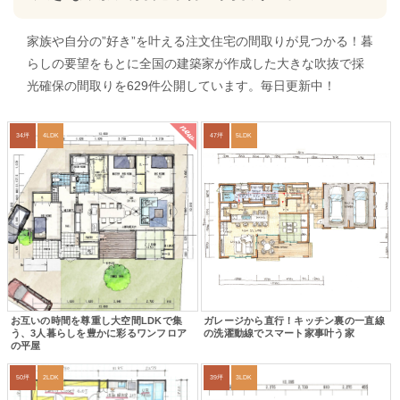
家族や自分の”好き”を叶える注文住宅の間取りが見つかる！暮
らしの要望をもとに全国の建築家が作成した大きな吹抜で採
光確保の間取りを629件公開しています。毎日更新中！
new
34坪
4LDK
47坪
5LDK
お互いの時間を尊重し大空間LDKで集
ガレージから直行！キッチン裏の一直線
う、3人暮らしを豊かに彩るワンフロア
の洗濯動線でスマート家事叶う家
の平屋
50坪
2LDK
39坪
3LDK