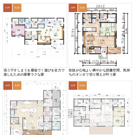
41坪
3LDK
29坪
3LDK
洗う干すしまうを最短で！遊びを全力で
吹抜が心地よい爽やかな読書空間、気持
楽しむための家事ラクな家
ちのオンオフ切り替えが叶う家
36坪
3LDK
40坪
2LDK