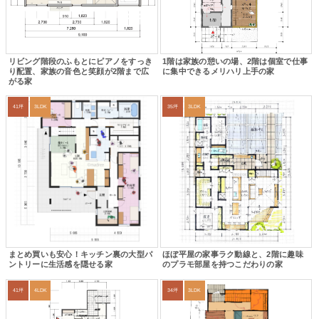
リビング階段のふもとにピアノをすっき
1階は家族の憩いの場、2階は個室で仕事
り配置、家族の音色と笑顔が2階まで広
に集中できるメリハリ上手の家
がる家
41坪
3LDK
35坪
3LDK
まとめ買いも安心！キッチン裏の大型パ
ほぼ平屋の家事ラク動線と、2階に趣味
ントリーに生活感を隠せる家
のプラモ部屋を持つこだわりの家
41坪
4LDK
34坪
3LDK