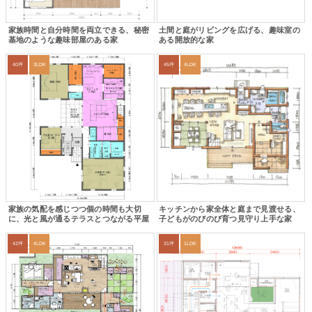
家族時間と自分時間を両立できる、秘密
土間と庭がリビングを広げる、趣味室の
基地のような趣味部屋のある家
ある開放的な家
40坪
3LDK
45坪
4LDK
家族の気配を感じつつ個の時間も大切
キッチンから家全体と庭まで見渡せる、
に、光と風が通るテラスとつながる平屋
子どもがのびのび育つ見守り上手な家
42坪
4LDK
31坪
1LDK