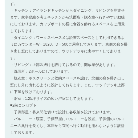
す。
・キッチン：アイランドキッチンからダイニング、リビングを見渡せ
ます。家事動線を考えキッチンから洗面所・脱衣室へ行きやすい動線
にしております。カップボードの横に食器を飾れるスペースをご用意
しております。
・ダイニング：ワークスペース又は読書スペースとして利用できるよ
うにカウンターW＝1820、D＝500ご用意しております。東側の窓を掃
き出し窓にしてありますので、ウッドデッキに出やすくしてありま
す。
・リビング：上部吹抜けを設けておるので、開放感があります。
・洗面所：2ボールにしてあります。
・脱衣室：ホスクリーンと収納スペースを設け、北側の窓を掃き出し
窓にし外に出れるように設計しております。また、ウッドデッキ上部
に下屋を設けております。
・浴室：1.25坪サイズの広い浴室にしてあります。
■2階コンセプト
・子供部屋：将来間仕切りで設計し各収納を設けております。
・バルコニー：寝室、子供部屋にバルコニーを設置。子供側のバルコ
ニーの奥行を長くし、車庫から玄関へ行く動線を濡れないように設計
しております。