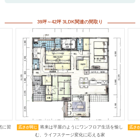
39坪～42坪 3LDK関連の間取り
然に習
将来は平屋のようにワンフロア生活を愉し
広さが同じ
広さ
む、ライフステージ変化に応える家