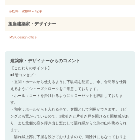
#41坪
#39坪～42坪
担当建築家・デザイナー
MSK.design.office
建築家・デザイナー
からのコメント
【こだわりのポイント】
■1階コンセプト
・玄関：ホールから使えるように下駄箱を配置し、傘、合羽等を仕舞
えるようにシューズクロークをご用意しております。
・ホール：コートを掛けれるようにクローゼットを設計しておりま
す。
・和室：ホールからも入れる事で、客間として利用ができます。リビ
ングとも繋がっているので、3枚引きと片引き戸を開けると開放感があ
り、また北側の窓を掃き出し窓にして濡れ縁から北側の山を眺められ
ます。
濡れ縁上部に下屋を設けておりますので、雨除けにもなっておりま