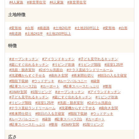
#4人家族
#単世帯住宅
#4人家族
#単世帯住宅
土地特徴
#変形地
#台形
#南道路
#土地241坪
#土地150坪以上
#変形地
#台形
#南道路
#土地241坪
#土地150坪以上
特徴
#オープンキッチン
#アイランドキッチン
#子ども見守れるキッチン
#庭にすぐ出れるキッチン
#リビング吹抜
#リビング階段
#浴室1.25坪
#洗面・脱衣室別
#2ボウル洗面台
#テラス直結ランドリールーム
#洗濯機からすぐ干せる
#南向き玄関
#将来間仕切り
#朝日の入る主寝室
#階段下収納
#ウッドデッキ
#ルーフバルコニー
#縁側
#駐車スペース2台
#カーポート
#駐車スペースたっぷり
#整形
#1WAY玄関
#1階リビング
#オープンキッチン
#アイランドキッチン
#子ども見守れるキッチン
#庭にすぐ出れるキッチン
#リビング吹抜
#リビング階段
#浴室1.25坪
#洗面・脱衣室別
#2ボウル洗面台
#テラス直結ランドリールーム
#洗濯機からすぐ干せる
#南向き玄関
#将来間仕切り
#朝日の入る主寝室
#階段下収納
#ウッドデッキ
#ルーフバルコニー
#縁側
#駐車スペース2台
#カーポート
#駐車スペースたっぷり
#整形
#1WAY玄関
#1階リビング
広さ