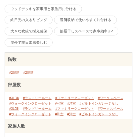
ウッドデッキを家事用と家族用に分ける
終日光の入るリビング
適所収納で使いやすく片付ける
大きな吹抜で採光確保
部屋干しスペースで家事効率UP
屋外で非日常感楽しむ
階数
#2階建
#2階建
部屋数
#3LDK
#ランドリールーム
#ファミリークローゼット
#ワークスペース
#ウォークインクローゼット
#和室
#洋室
#ビルトインガレージなし
#3LDK
#ランドリールーム
#ファミリークローゼット
#ワークスペース
#ウォークインクローゼット
#和室
#洋室
#ビルトインガレージなし
家族人数