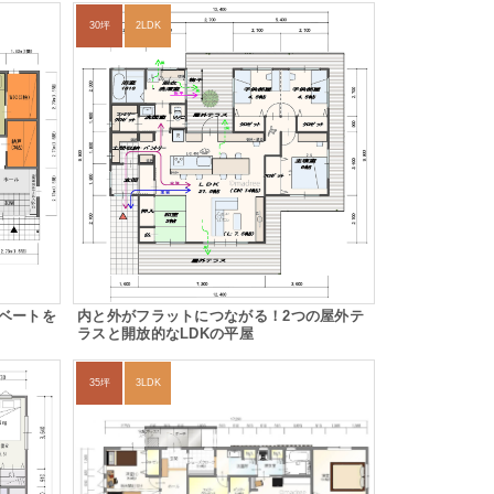
30坪
2LDK
ベートを
内と外がフラットにつながる！2つの屋外テ
ラスと開放的なLDKの平屋
35坪
3LDK