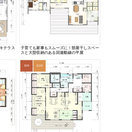
キテラス
子育ても家事もスムーズに！部屋干しスペー
スと大型収納のある回遊動線の平屋
30坪
2LDK