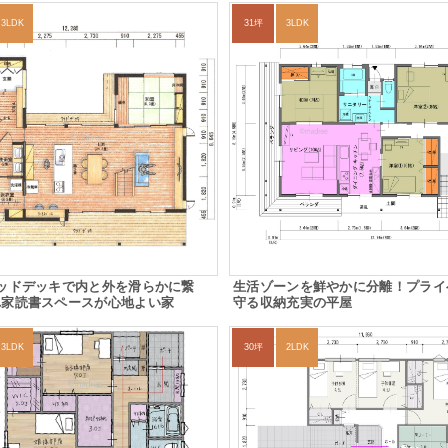
3LDK
31坪
3LDK
ッドデッキで内と外を滑らかに繋
生活ゾーンを鮮やかに分離！プライ
れ家読書スペースが心地よい家
守る収納充実の平屋
3LDK
30坪
2LDK