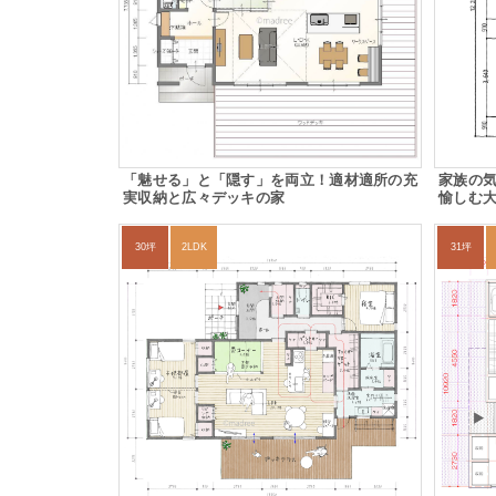
「魅せる」と「隠す」を両立！適材適所の充
家族の
実収納と広々デッキの家
愉しむ
30坪
2LDK
31坪