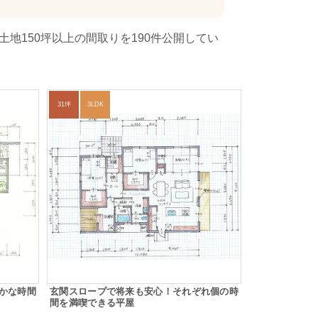
地150坪以上の間取りを190件公開してい
31坪
3LDK
かな時間
玄関スロープで将来も安心！それぞれ個の時
間を満喫できる平屋