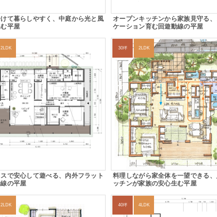
分けて暮らしやすく、中庭から光と風
オープンキッチンから家族見守る、
込む平屋
ケーション育む回遊動線の平屋
2LDK
30坪
2LDK
ラスで安心して遊べる、内外フラット
料理しながら家全体を一望できる、
動線の平屋
ッチンが家族の安心生む平屋
2LDK
40坪
4LDK