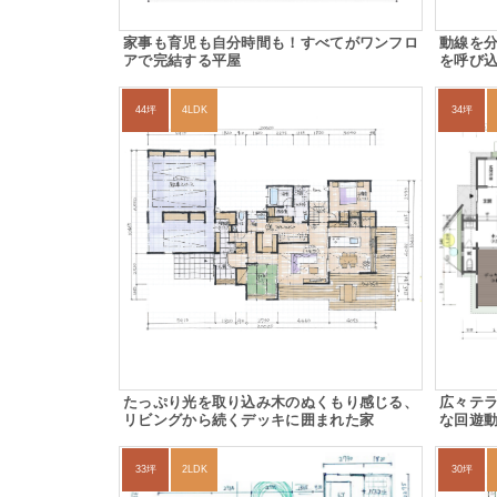
家事も育児も自分時間も！すべてがワンフロ
動線を
アで完結する平屋
を呼び
44坪
4LDK
34坪
たっぷり光を取り込み木のぬくもり感じる、
広々テ
リビングから続くデッキに囲まれた家
な回遊
33坪
2LDK
30坪