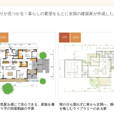
取りが見つかる！暮らしの要望をもとに全国の建築家が作成した土
3LDK
37坪
3LDK
の気配を感じて安心できる、家族を優
雨の日も濡れずに車から玄関へ、静
ぐ十字の回遊動線の平屋
を愉しむライブラリーのある家