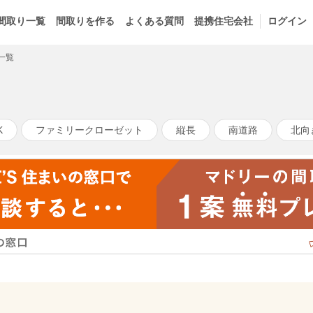
間取り一覧
間取りを作る
よくある質問
提携住宅会社
ログイン
一覧
K
ファミリークローゼット
縦長
南道路
北向