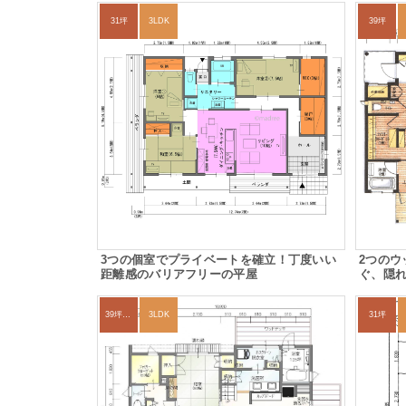
31坪
3LDK
39坪
3つの個室でプライベートを確立！丁度いい
2つのウ
距離感のバリアフリーの平屋
ぐ、隠
39坪～42坪
3LDK
31坪