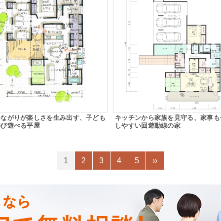
つながりが楽しさを生み出す、子ども
キッチンから家族を見守る、家事も
のび遊べる平屋
しやすい回遊動線の家
1
2
3
4
5
››