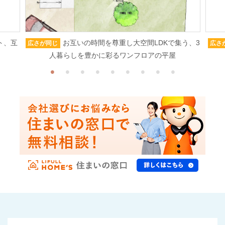
ト、互
お互いの時間を尊重し大空間LDKで集う、3
広さが同じ
広さ
人暮らしを豊かに彩るワンフロアの平屋