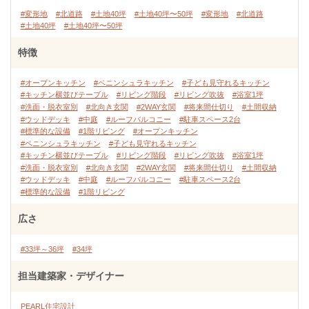
#変形地
#北道路
#土地40坪
#土地40坪〜50坪
#変形地
#北道路
#土地40坪
#土地40坪〜50坪
特徴
#オープンキッチン
#ペニンシュラキッチン
#子ども見守れるキッチン
#キッチン横並びテーブル
#リビング階段
#リビング吹抜
#浴室1坪
#洗面・脱衣室別
#北向き玄関
#2WAY玄関
#将来間仕切り
#土間収納
#ウッドデッキ
#中庭
#ルーフバルコニー
#駐車スペース2台
#標準的な設備
#1階リビング
#オープンキッチン
#ペニンシュラキッチン
#子ども見守れるキッチン
#キッチン横並びテーブル
#リビング階段
#リビング吹抜
#浴室1坪
#洗面・脱衣室別
#北向き玄関
#2WAY玄関
#将来間仕切り
#土間収納
#ウッドデッキ
#中庭
#ルーフバルコニー
#駐車スペース2台
#標準的な設備
#1階リビング
広さ
#33坪～36坪
#34坪
担当建築家・デザイナー
PEARL住宅設計