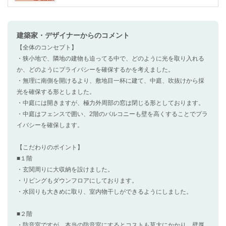
建築家・デザイナー
からのコメント
【全体のコンセプト】
・狭小地で、隣地の建物も迫ってる中で、どのように光を取り入れる
か、どのようにプライバシーを確保するかを考えました。
・無理に南側を開けるより、敷地目一杯に建て、中庭、吹抜けから採
光を確保する形としました。
・中庭には開きますが、極力外周部の窓は閉じる形としております。
・中庭はフェンスで囲い、2階のバルコニーも壁を高くすることでプラ
イバシーを確保します。
【こだわりのポイント】
■１階
・玄関周りに大収納を設けました。
・リビングもダウンフロアにしております。
・水回りも大きめに取り、室内物干しができるようにしました。
■２階
・防音室ですが、本当の防音室にするとコストも莫大にかかり、壁厚