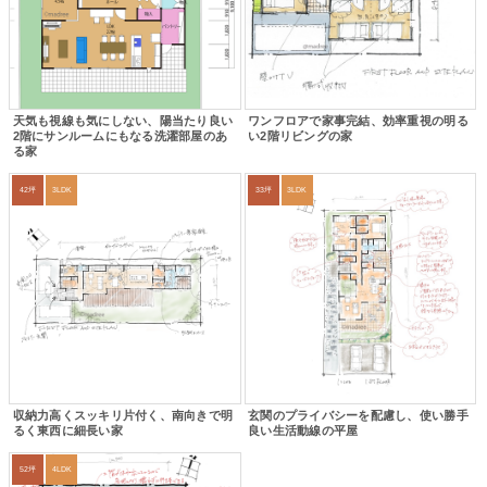
天気も視線も気にしない、陽当たり良い
ワンフロアで家事完結、効率重視の明る
2階にサンルームにもなる洗濯部屋のあ
い2階リビングの家
る家
42坪
3LDK
33坪
3LDK
収納力高くスッキリ片付く、南向きで明
玄関のプライバシーを配慮し、使い勝手
るく東西に細長い家
良い生活動線の平屋
52坪
4LDK