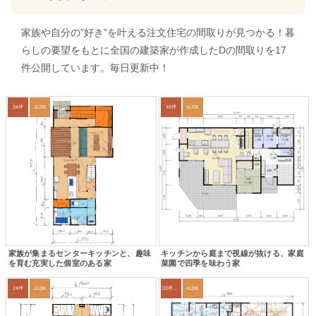
家族や自分の”好き”を叶える注文住宅の間取りが見つかる！暮
らしの要望をもとに全国の建築家が作成したDの間取りを17
件公開しています。毎日更新中！
34坪
3LDK
45坪
6LDK
家族が集まるセンターキッチンと、趣味
キッチンから庭まで視線が抜ける、家庭
を育む充実した個室のある家
菜園で四季を味わう家
24坪
2LDK
33坪～36坪
4LDK