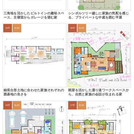
三角地を活かしたビルトインの趣味スペ
シンボルツリー越しに家族の気配を感じ
ース、主寝室からガレージを望む家
る、プライベートな中庭を囲む平屋
39坪
3LDK
32坪
2LDK
細長台形土地に合わせた家族それぞれの
眺望を活かした通り道ワークスペースか
囲碁地の良さを
ら、自然と家族の会話が生まれる家
43坪
3LDK
27坪
2LDK