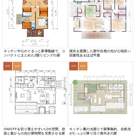
キッチン中心のぐるっと家事動線で、コ
採光を意識した家中自然の光が心地良い
ンパクトにまとめた2階リビングの家
回遊性あるほぼ平屋
34坪
2LDK
41坪
4LDK
ON/OFFを切り替えやすいLDK空間、吹
キッチン裏の水廻りで家事集約、自然光
抜と庭からの光が家時間を充実させる家
がたっぷり降り注ぐ南向きの家