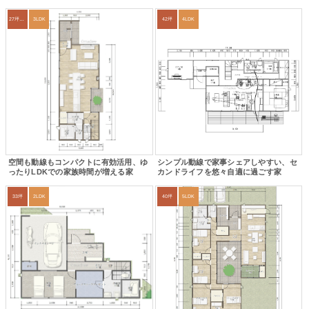
27坪〜30坪
3LDK
42坪
4LDK
空間も動線もコンパクトに有効活用、ゆ
シンプル動線で家事シェアしやすい、セ
ったりLDKでの家族時間が増える家
カンドライフを悠々自適に過ごす家
33坪
2LDK
40坪
5LDK