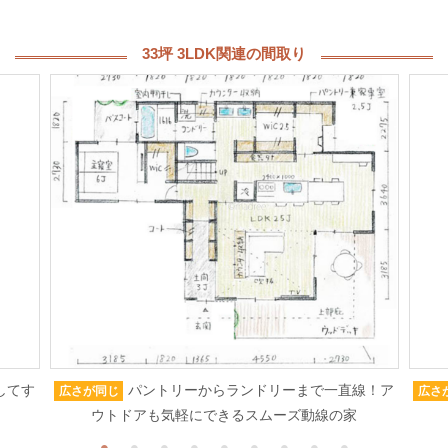
33坪 3LDK関連の間取り
してす
パントリーからランドリーまで一直線！ア
広さが同じ
広さ
ウトドアも気軽にできるスムーズ動線の家