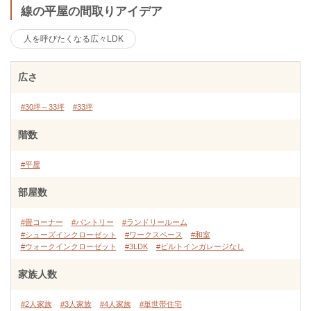
線の平屋の間取りアイデア
人を呼びたくなる広々LDK
広さ
#30坪～33坪
#33坪
階数
#平屋
部屋数
#畳コーナー
#パントリー
#ランドリールーム
#シューズインクローゼット
#ワークスペース
#和室
#ウォークインクローゼット
#3LDK
#ビルトインガレージなし
家族人数
#2人家族
#3人家族
#4人家族
#単世帯住宅