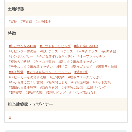
土地特徴
#縦長
#南道路
#土地83坪
特徴
#外とつながるLDK
#アウトドアリビング
#広く感じるLDK
#リビング一体の畳
#広いテラス
#テラス
#南向きテラス
#南向き庭
#シンボルツリー
#子ども見守れるキッチン
#オープンキッチン
#複数人で料理
#たっぷり収納
#庭にすぐ出れるキッチン
#テラスにすぐ出れるキッチン
#勝手口
#楽々ゴミ捨て
#家事ラク動線
#楽々洗濯
#テラス直結ランドリールーム
#浴室1坪
#ベビーカーそのまま収納
#土間収納
#駐車スペースたっぷり
#外から見えにくい玄関
#将来間仕切り
#花粉症対策
#ペット対策
#朝日の入る主寝室
#西向き玄関
#標準的な設備
#1階リビング
#1階寝室
#1WAY玄関
#1階リビング
#リビング吹抜なし
担当建築家・デザイナー
D