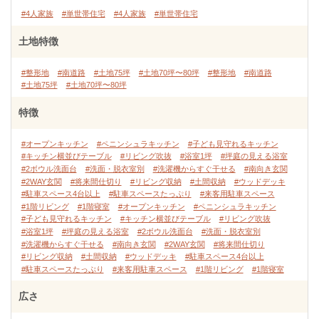
#4人家族
#単世帯住宅
#4人家族
#単世帯住宅
土地特徴
#整形地
#南道路
#土地75坪
#土地70坪〜80坪
#整形地
#南道路
#土地75坪
#土地70坪〜80坪
特徴
#オープンキッチン
#ペニンシュラキッチン
#子ども見守れるキッチン
#キッチン横並びテーブル
#リビング吹抜
#浴室1坪
#坪庭の見える浴室
#2ボウル洗面台
#洗面・脱衣室別
#洗濯機からすぐ干せる
#南向き玄関
#2WAY玄関
#将来間仕切り
#リビング収納
#土間収納
#ウッドデッキ
#駐車スペース4台以上
#駐車スペースたっぷり
#来客用駐車スペース
#1階リビング
#1階寝室
#オープンキッチン
#ペニンシュラキッチン
#子ども見守れるキッチン
#キッチン横並びテーブル
#リビング吹抜
#浴室1坪
#坪庭の見える浴室
#2ボウル洗面台
#洗面・脱衣室別
#洗濯機からすぐ干せる
#南向き玄関
#2WAY玄関
#将来間仕切り
#リビング収納
#土間収納
#ウッドデッキ
#駐車スペース4台以上
#駐車スペースたっぷり
#来客用駐車スペース
#1階リビング
#1階寝室
広さ