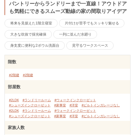
パントリーからランドリーまで一直線！アウトドア
も気軽にできるスムーズ動線の家の間取りアイデア
将来を見据えた1階主寝室
片付けが苦手でもスッキリ魅せる
大きな吹抜で採光確保
一列に並んだ水廻り
身支度に便利な2ボウル洗面台
見守るワークスペース
階数
#2階建
#2階建
部屋数
#2LDK
#ランドリールーム
#ウォークインクローゼット
#シューズインクローゼット
#家事室
#洋室
#ビルトインガレージなし
#2LDK
#ランドリールーム
#ウォークインクローゼット
#シューズインクローゼット
#家事室
#洋室
#ビルトインガレージなし
家族人数