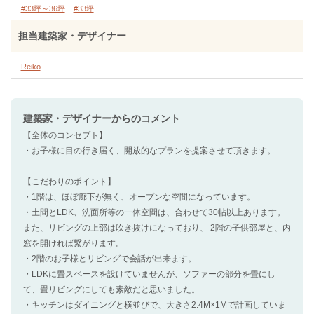
#33坪～36坪
#33坪
担当建築家・デザイナー
Reiko
建築家・デザイナー
からのコメント
【全体のコンセプト】
・お子様に目の行き届く、開放的なプランを提案させて頂きます。
【こだわりのポイント】
・1階は、ほぼ廊下が無く、オープンな空間になっています。
・土間とLDK、洗面所等の一体空間は、合わせて30帖以上あります。
また、リビングの上部は吹き抜けになっており、 2階の子供部屋と、内
窓を開ければ繋がります。
・2階のお子様とリビングで会話が出来ます。
・LDKに畳スペースを設けていませんが、ソファーの部分を畳にし
て、畳リビングにしても素敵だと思いました。
・キッチンはダイニングと横並びで、大きさ2.4M×1Mで計画していま