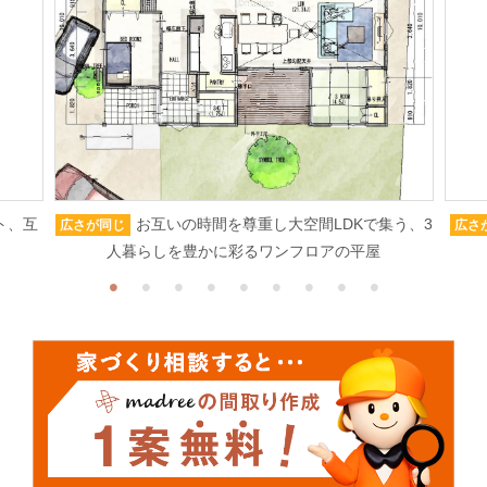
ト、互
お互いの時間を尊重し大空間LDKで集う、3
広さが同じ
広さ
人暮らしを豊かに彩るワンフロアの平屋