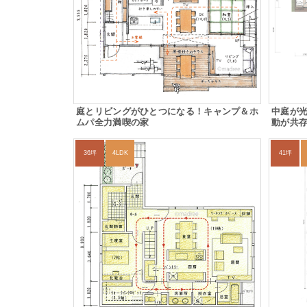
庭とリビングがひとつになる！キャンプ＆ホ
中庭が
ムパ全力満喫の家
動が共
36坪
4LDK
41坪