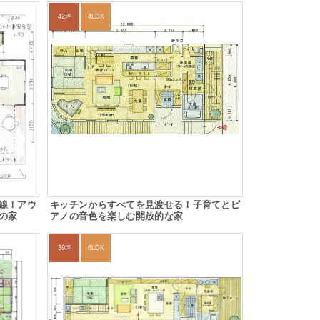
42坪
4LDK
線！アウ
キッチンからすべてを見渡せる！子育てとピ
の家
アノの音色を楽しむ開放的な家
39坪
6LDK