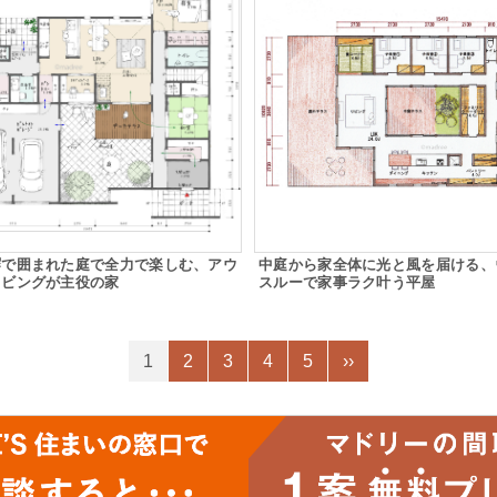
塀で囲まれた庭で全力で楽しむ、アウ
中庭から家全体に光と風を届ける、
リビングが主役の家
スルーで家事ラク叶う平屋
1
2
3
4
5
››