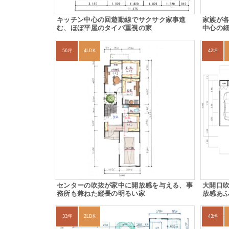
キッチン中心の回遊動線でサクサク家事進
家族が
む、ほぼ平屋のタイパ重視の家
中心の
56坪
4LDK
42坪
センターの吹抜が家中に開放感を与える、事
大開口
務所も兼ねた縦長の明るい家
放感あ
33坪
2LDK
43坪