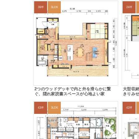
39坪
3LDK
24坪
2つのウッドデッキで内と外を滑らかに繋
大型収
ぐ、隠れ家読書スペースが心地よい家
きりみせ
43坪
3LDK
42坪