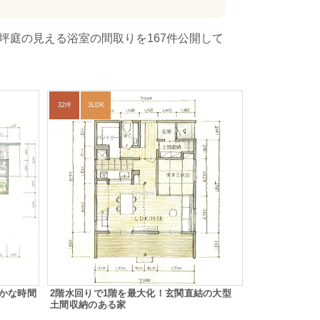
坪庭の見える浴室の間取りを167件公開して
32坪
3LDK
かな時間
2階水回りで1階を最大化！玄関直結の大型
土間収納のある家