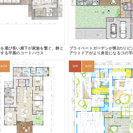
光を運び長い廊下が家族を繋ぐ、静と
プライベートガーデンが第2のリビ
存する平屋のコートハウス
アウトドアがより身近になるコの字
4LDK
32坪
3LDK