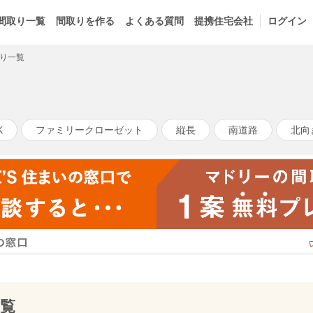
間取り一覧
間取りを作る
よくある質問
提携住宅会社
ログイン
り一覧
K
ファミリークローゼット
縦長
南道路
北向
覧