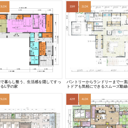
3LDK
33坪
2LDK
納で暮らし整う、生活感を隠してすっ
パントリーからランドリーまで一直
るL字の家
トドアも気軽にできるスムーズ動線
5LDK
42坪
4LDK