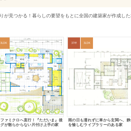
取りが見つかる！暮らしの要望をもとに全国の建築家が作成した
3LDK
37坪
3LDK
らファミクロへ直行！『ただいま』後
雨の日も濡れずに車から玄関へ、静
ングが散らからない片付け上手の家
を愉しむライブラリーのある家