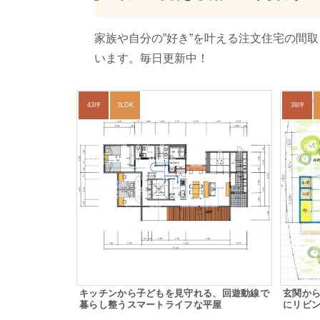
家族や自分の”好き”を叶える注文住宅の間
います。毎日更新中！
43坪
3LDK
39坪
キッチンから子どもを見守れる、回遊動線で
玄関か
暮らし整うスマートライフな平屋
にリビ