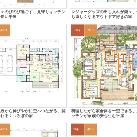
各々のびのび過ごす、見守りキッチン
レジャーグッズの出し入れが楽々、
細長い平屋
ち遠しくなるアウトドア好きの家
4LDK
30坪
2LDK
吹抜から伸びやかに空へつながる、開
料理しながら家全体を一望できる、
ふれるくつろぎの家
ッチンが家族の安心生む平屋
4LDK
39坪～42坪
4LDK