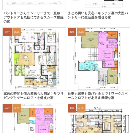
パントリーからランドリーまで一直線！
まとめ買いも安心！キッチン裏の大型パ
アウトドアも気軽にできるスムーズ動線
ントリーに生活感を隠せる家
の家
39坪
3LDK
42坪
3LDK
家族の時間も個の趣味も大満足！サブリ
仕事も家事も遊びも全力で！ワークスペ
ビングとゲームロフトを備えた家
ースとロフトがある多機能な家
40坪
3LDK
41坪
4LDK