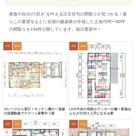
家族や自分の”好き”を叶える注文住宅の間取りが見つかる！暮
らしの要望をもとに全国の建築家が作成した土地70坪〜80坪
の間取りを194件公開しています。毎日更新中！
47坪
5LDK
35坪
2LDK
ガレージから直行！キッチン裏の一直線
LDK中央の収納カウンターが鍵！家族み
の洗濯動線でスマート家事叶う家
んなが片付け上手になれる家
43坪
4LDK
34坪
2LDK