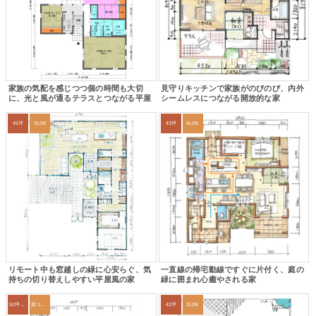
家族の気配を感じつつ個の時間も大切
見守りキッチンで家族がのびのび、内外
に、光と風が通るテラスとつながる平屋
シームレスにつながる開放的な家
45坪
3LDK
43坪
4LDK
リモート中も窓越しの緑に心安らぐ、気
一直線の帰宅動線ですぐに片付く、庭の
持ちの切り替えしやすい平屋風の家
緑に囲まれ心癒やされる家
50坪以上
畳コーナー
42坪
3LDK