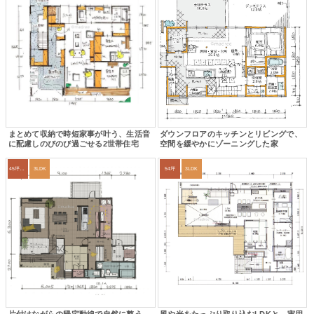
まとめて収納で時短家事が叶う、生活音
ダウンフロアのキッチンとリビングで、
に配慮しのびのび過ごせる2世帯住宅
空間を緩やかにゾーニングした家
45坪～49坪
3LDK
54坪
3LDK