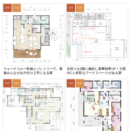
33坪
3LDK
41坪
4LDK
ウォークスルー収納とパントリーで、家
水回りを2階に集約し家事効率UP！大型
族みんながお片付け上手になる家
SICと多彩なワークスペースがある家
33坪
2LDK
41坪
3LDK