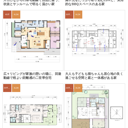
片付けながらの帰宅動線で自然に整う、
風や光をたっぷり取り込むLDKと、実用
吹抜とサンルームで明るく温かい家
的なBBQスペースのある家
45坪
4LDK
39坪～42坪
4LDK
広々リビングが家族の憩いの場に、回遊
大人も子どもも猫ちゃんも居心地の良く
動線で程よい距離感の二世帯住宅
過ごせる空間と庭と一体感がある家
39坪～42坪
3LDK
24坪～27坪
3LDK