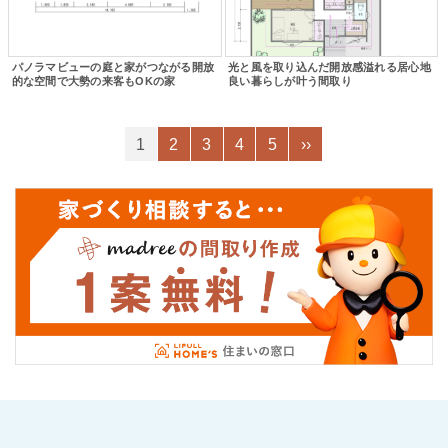
パノラマビューの庭と家がつながる開放
光と風を取り込んだ開放感溢れる居心地
的な空間で大勢の来客もOKの家
良い暮らしが叶う間取り
1
2
3
4
5
››