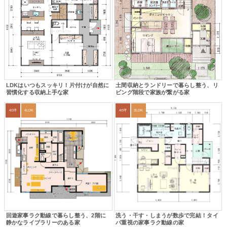
LDKはいつもスッキリ！片付けが自然に
土間収納とランドリーで暮らし整う、リ
習慣化する収納上手な家
ビング階段で家族が繋がる家
40坪
4LDK
40坪
3LDK
回遊家事ラク動線で暮らし整う、2階に
洗う・干す・しまうが数歩で完結！タイ
静かなライブラリーのある家
パ重視の家事ラク動線の家