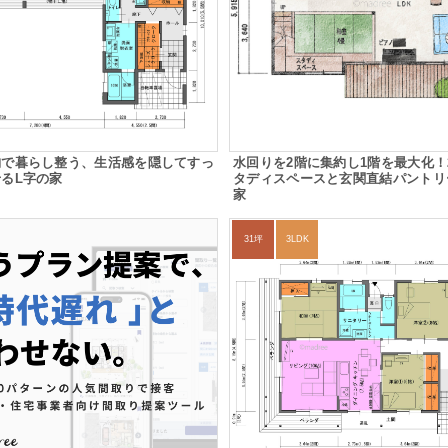
納で暮らし整う、生活感を隠してすっ
水回りを2階に集約し1階を最大化！
るL字の家
タディスペースと玄関直結パントリ
家
31坪
3LDK