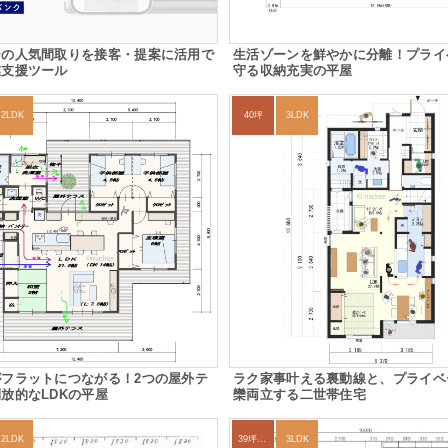
ーの人気間取りを接客・提案に活用で
生活ゾーンを鮮やかに分離！プライ
業支援ツール
守る収納充実の平屋
2LDK
40坪
3LDK
がフラットにつながる！2つの屋外テ
ラク家事叶える裏動線と、プライベ
放的なLDKの平屋
欒両立する二世帯住宅
2LDK
39坪～42坪
3LDK