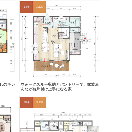
33坪
3LDK
しのキレ
ウォークスルー収納とパントリーで、家族み
んながお片付け上手になる家
40坪
3LDK