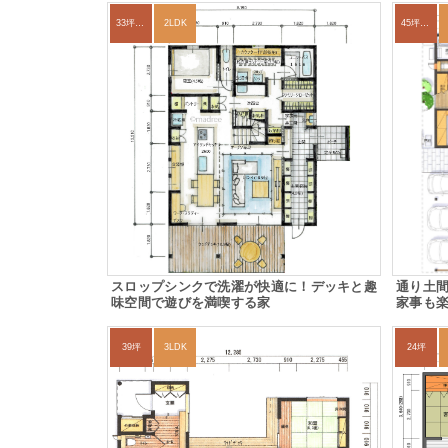
33坪～36坪
2LDK
45坪～49坪
スロップシンクで洗濯が快適に！デッキと趣
通り土
味空間で遊びを満喫する家
家事も
39坪
3LDK
24坪