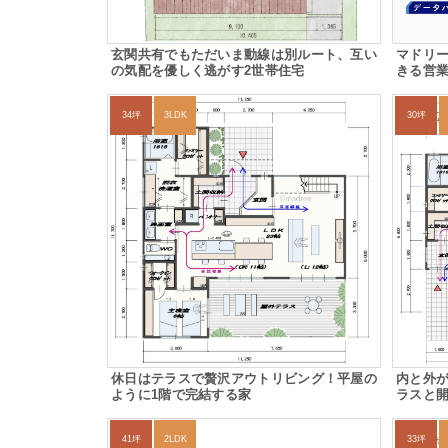
玄関共有でもただいま動線は別ルート、互い
マドリ
の気配を優しく逃がす2世帯住宅
きる営
34坪
3LDK
30坪
休日はテラスで贅沢アウトリビング！平屋の
内と外
ように1階で完結する家
ラスと開
41坪
2LDK
33坪