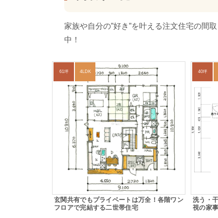
家族や自分の”好き”を叶える注文住宅の間
中！
61坪
4LDK
40坪
玄関共有でもプライベートは万全！各階ワン
洗う・
フロアで完結する二世帯住宅
視の家