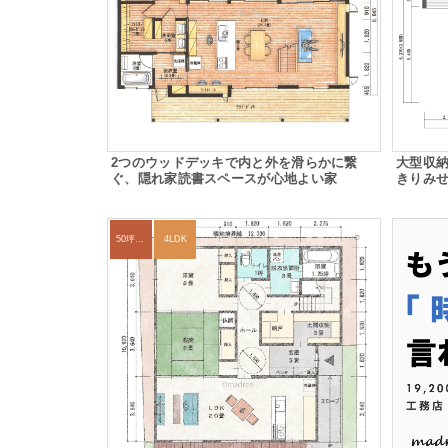
2つのウッドデッキで内と外を滑らかに繋
大型収
ぐ、隠れ家読書スペースが心地よい家
きりみせ
50坪以上
4LDK