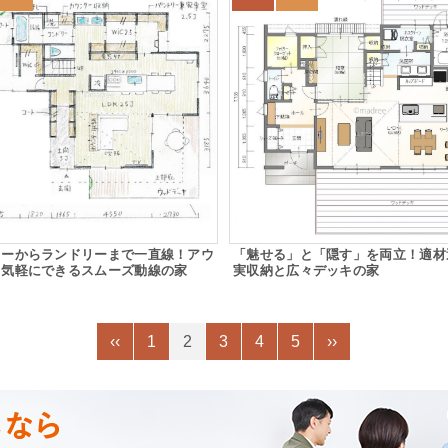
リーからランドリーまで一直線！アウ
「魅せる」と「隠す」を両立！適材
も気軽にできるスムーズ動線の家
実収納と広々デッキの家
‹‹
1
2
3
4
5
››