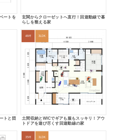
ベートを
玄関からクローゼットへ直行！回遊動線で暮
らしを整える家
46坪
3LDK
ートと団
土間収納とWICでギアも服もスッキリ！アウ
トドアを遊び尽くす回遊動線の家
35坪
3LDK