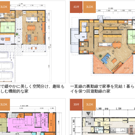
3LDK
41坪
3LDK
間で緩やかに美しく空間分け、趣味も
一直線の裏動線で家事を完結！暮ら
楽しむ機能的な家
イを保つ回遊動線の家
3LDK
30坪
3LDK