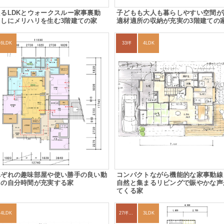
るLDKとウォークスルー家事裏動
子どもも大人も暮らしやすい空間が
しにメリハリを生む3階建ての家
適材適所の収納が充実の3階建ての
6LDK
33坪
4LDK
れぞれの趣味部屋や使い勝手の良い動
コンパクトながら機能的な家事動線
々の自分時間が充実する家
自然と集まるリビングで賑やかな声
てくる家
4LDK
27坪〜30坪
3LDK