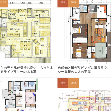
3LDK
32坪
3LDK
からの光と風が気持ち良い、もっと本
自然光と風がリビングに降り注ぐ、
なるライブラリーのある家
シー重視の大人の平屋
36坪
2LDK