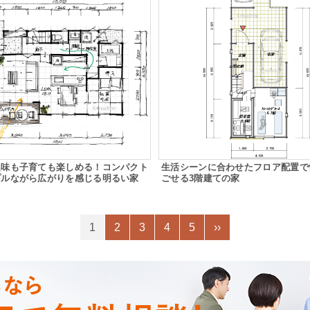
趣味も子育ても楽しめる！コンパクト
生活シーンに合わせたフロア配置で
プルながら広がりを感じる明るい家
ごせる3階建ての家
1
2
3
4
5
››