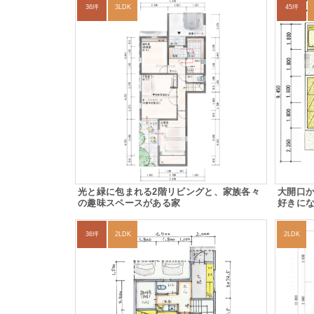
36坪
3LDK
45坪
光と緑に包まれる2階リビングと、家族各々
大開口
の趣味スペースがある家
好きに
36坪
2LDK
2LDK