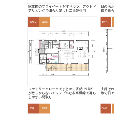
家族間のプライベートを守りつつ、アウトド
日のあた
アリビングで団らん楽しむ二世帯住宅
線で暮ら
33坪～36坪
2LDK
50坪以上
ファミリークロークでまとめて収納でLDK
夫婦そ
が散らからない！シンプルな家事動線で暮ら
線で日
しやすい間取り
30坪～33坪
3LDK
30坪～33坪