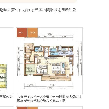
趣味に夢中になれる部屋の間取りを595件公
30坪～33坪
2LDK
平屋のよ
スタディスペースや畳で自分時間を大切に！
家族がそれぞれ心地よく過ごす家