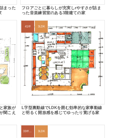
詰まった
フロアごとに暮らしが充実しrやすさが詰ま
家
った音楽練習室のある3階建ての家
41坪
3LDK
と家族が
L字型裏動線でLDKを囲む効率的な家事動線
が聞こえ
と明るく開放感を感じてゆったり寛げる家
33坪～36坪
3LDK