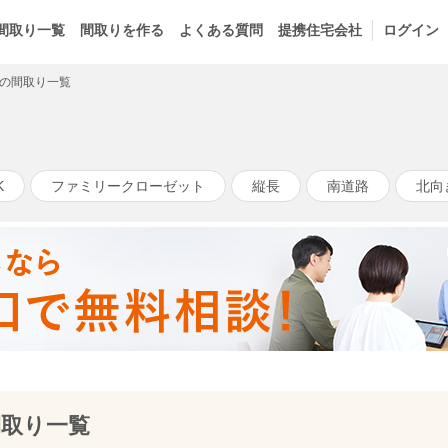
間取り一覧
間取りを作る
よくある質問
提携住宅会社
ログイン
の間取り一覧
K
ファミリークローゼット
縦長
南道路
北向
間取り一覧