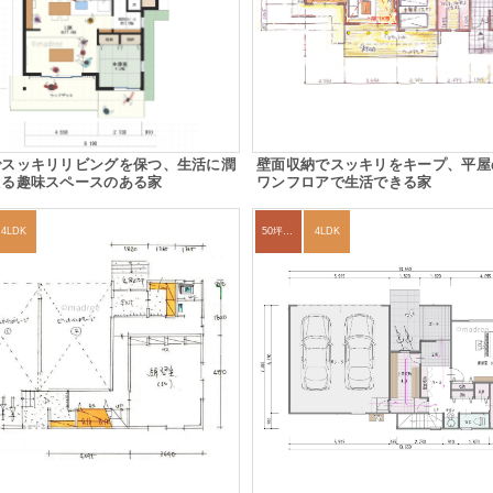
でスッキリリビングを保つ、生活に潤
壁面収納でスッキリをキープ、平屋
える趣味スペースのある家
ワンフロアで生活できる家
4LDK
50坪以上
4LDK