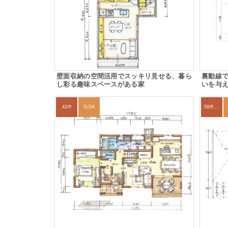
壁面収納の空間活用でスッキリ見せる、暮ら
裏動線
し彩る趣味スペースがある家
いを与
42坪
5LDK
50坪以上