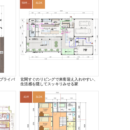
50坪以上
4LDK
プライバ
玄関すぐのリビングで来客迎え入れやすい、
生活感を隠してスッキリみせる家
41坪
3LDK